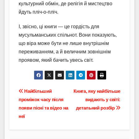
культурний обмін, де релігія й мистецтво
йдуть пліч-о-пліч.
І, звісно, ці книги — це гордість для
мусульманських спільнот. Вони показують,
що віра може бути не лише внутрішнім
переживанням, а й величним зовнішнім
проявом, який бачить увесь світ.
Навігація
Найбільший
Книга, яку найбільше
проміжок часу після
видають у світі:
записів
появи пісні та відео на
детальний розбір
неї