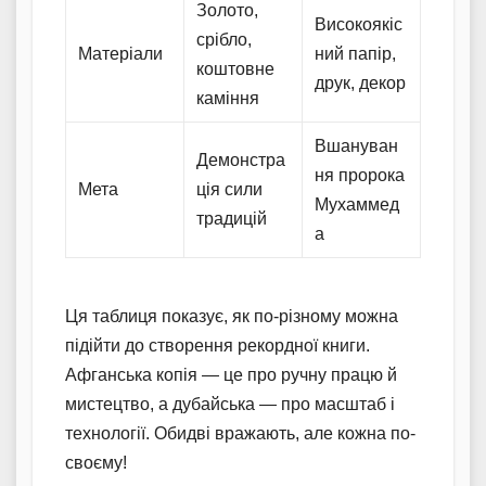
Золото,
Високоякіс
срібло,
Матеріали
ний папір,
коштовне
друк, декор
каміння
Вшануван
Демонстра
ня пророка
Мета
ція сили
Мухаммед
традицій
а
Ця таблиця показує, як по-різному можна
підійти до створення рекордної книги.
Афганська копія — це про ручну працю й
мистецтво, а дубайська — про масштаб і
технології. Обидві вражають, але кожна по-
своєму!