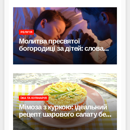
РЕЛІГІЯ
Молитва пресвятої
богородиці за дітей: слова
захисту і материнського
тепла
ЇЖА ТА КУЛІНАРІЯ
Мімоза з куркою: ідеальний
рецепт шарового салату без
риби