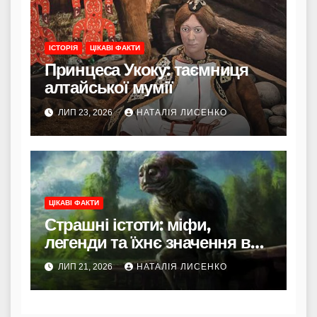
ІСТОРІЯ
ЦІКАВІ ФАКТИ
Принцеса Укоку: таємниця
алтайської мумії
ЛИП 23, 2026
НАТАЛІЯ ЛИСЕНКО
ЦІКАВІ ФАКТИ
Страшні істоти: міфи,
легенди та їхнє значення в
культурі
ЛИП 21, 2026
НАТАЛІЯ ЛИСЕНКО