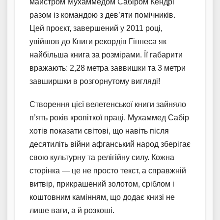
майстром Мухаммедом Сабіром Кендрі
разом із командою з дев’яти помічників.
Цей проєкт, завершений у 2011 році,
увійшов до Книги рекордів Гіннеса як
найбільша книга за розмірами. Її габарити
вражають: 2,28 метра заввишки та 3 метри
завширшки в розгорнутому вигляді!
Створення цієї велетенської книги зайняло
п’ять років кропіткої праці. Мухаммед Сабір
хотів показати світові, що навіть після
десятиліть війни афганський народ зберігає
свою культурну та релігійну силу. Кожна
сторінка — це не просто текст, а справжній
витвір, прикрашений золотом, сріблом і
коштовним камінням, що додає книзі не
лише ваги, а й розкоші.