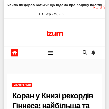
Skip
ов батьки: що відомо про родину політика
Молитва пре
RU
UK
to
Пт. Сер 7th, 2026
content
Izum
ЦІКАВІ ФАКТИ
Коран у Книзі рекордів
Гіннеса: найбільша та