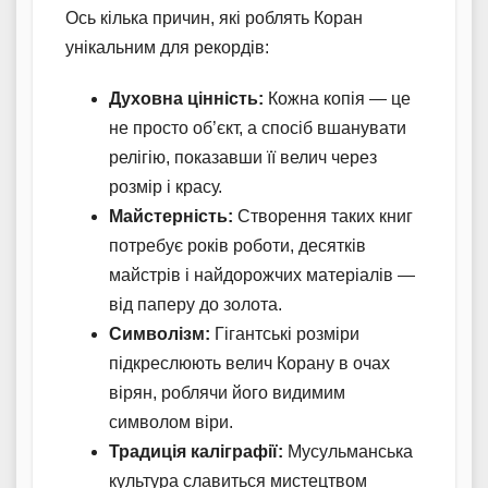
Ось кілька причин, які роблять Коран
унікальним для рекордів:
Духовна цінність:
Кожна копія — це
не просто об’єкт, а спосіб вшанувати
релігію, показавши її велич через
розмір і красу.
Майстерність:
Створення таких книг
потребує років роботи, десятків
майстрів і найдорожчих матеріалів —
від паперу до золота.
Символізм:
Гігантські розміри
підкреслюють велич Корану в очах
вірян, роблячи його видимим
символом віри.
Традиція каліграфії:
Мусульманська
культура славиться мистецтвом