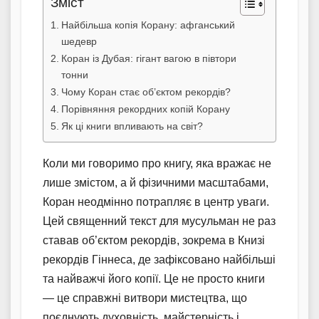
Зміст
Найбільша копія Корану: афганський
шедевр
Коран із Дубая: гігант вагою в півтори
тонни
Чому Коран стає об’єктом рекордів?
Порівняння рекордних копій Корану
Як ці книги впливають на світ?
Коли ми говоримо про книгу, яка вражає не
лише змістом, а й фізичними масштабами,
Коран неодмінно потрапляє в центр уваги.
Цей священний текст для мусульман не раз
ставав об’єктом рекордів, зокрема в Книзі
рекордів Гіннеса, де зафіксовано найбільші
та найважчі його копії. Це не просто книги
— це справжні витвори мистецтва, що
поєднують духовність, майстерність і