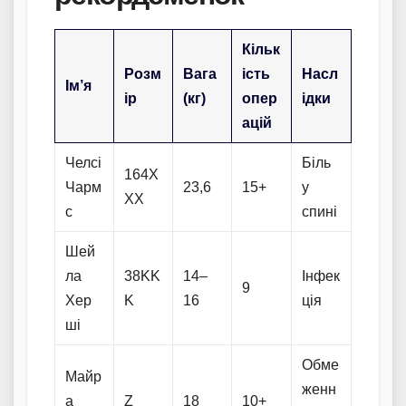
Кільк
Розм
Вага
ість
Насл
Ім’я
ір
(кг)
опер
ідки
ацій
Челсі
Біль
164X
Чарм
23,6
15+
у
XX
с
спині
Шей
ла
38KK
14–
Інфек
9
Хер
K
16
ція
ші
Обме
Майр
женн
а
Z
18
10+