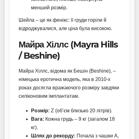
менший розмір.
Шейла – це як фенікс: її груди горіли й
відроджувалися, але ціна була високою.
Майра Хіллс (Mayra Hills
/ Beshine)
Майра Хіллс, відома як Бешін (Beshine), –
німецька еротична модель, яка в 2010-х
роках досягла вражаючого розміру завдяки
силіконовим імплантатам.
Розмір:
Z (об’єм близько 20 літрів).
Вага:
Кожна грудь – 9 кг (загалом 18
кг).
Шлях до рекорду:
Почала з чашки A,