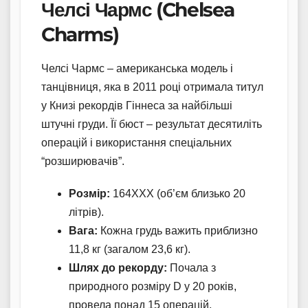
Челсі Чармс (Chelsea
Charms)
Челсі Чармс – американська модель і
танцівниця, яка в 2011 році отримала титул
у Книзі рекордів Гіннеса за найбільші
штучні груди. Її бюст – результат десятиліть
операцій і використання спеціальних
“розширювачів”.
Розмір:
164XXX (об’єм близько 20
літрів).
Вага:
Кожна грудь важить приблизно
11,8 кг (загалом 23,6 кг).
Шлях до рекорду:
Почала з
природного розміру D у 20 років,
провела понад 15 операцій,