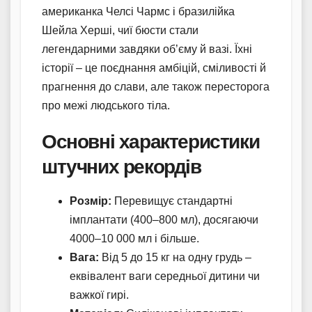
американка Челсі Чармс і бразилійка
Шейла Херші, чиї бюсти стали
легендарними завдяки об’єму й вазі. Їхні
історії – це поєднання амбіцій, сміливості й
прагнення до слави, але також пересторога
про межі людського тіла.
Основні характеристики
штучних рекордів
Розмір:
Перевищує стандартні
імплантати (400–800 мл), досягаючи
4000–10 000 мл і більше.
Вага:
Від 5 до 15 кг на одну грудь –
еквівалент ваги середньої дитини чи
важкої гирі.