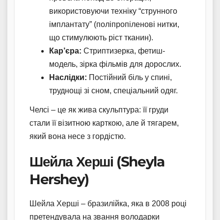
використовуючи техніку “струнного
імплантату” (поліпропіленові нитки,
що стимулюють ріст тканин).
Кар’єра:
Стриптизерка, фетиш-
модель, зірка фільмів для дорослих.
Наслідки:
Постійний біль у спині,
труднощі зі сном, спеціальний одяг.
Челсі – це як жива скульптура: її груди
стали її візитною карткою, але й тягарем,
який вона несе з гордістю.
Шейла Херші (Sheyla
Hershey)
Шейла Херші – бразилійка, яка в 2008 році
претендувала на звання володарки