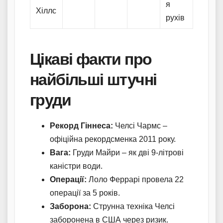
я
Хіллс
рухів
Цікаві факти про
найбільші штучні
груди
Рекорд Гіннеса:
Челсі Чармс –
офіційна рекордсменка 2011 року.
Вага:
Груди Майри – як дві 9-літрові
каністри води.
Операції:
Лоло Феррарі провела 22
операції за 5 років.
Заборона:
Струнна техніка Челсі
заборонена в США через ризик.