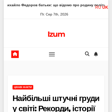
Skip
доров батьки: що відомо про родину політика
Молитва 
RU
UK
to
Пт. Сер 7th, 2026
content
Izum
ЦІКАВІ ФАКТИ
Найбільші штучні груди
у світі: Рекорди, історії