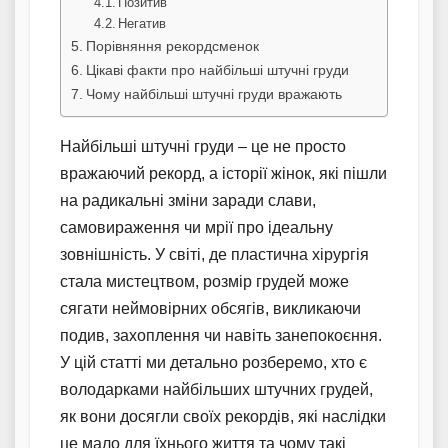
Позитив
Негатив
Порівняння рекордсменок
Цікаві факти про найбільші штучні груди
Чому найбільші штучні груди вражають
Найбільші штучні груди – це не просто
вражаючий рекорд, а історії жінок, які пішли
на радикальні зміни заради слави,
самовираження чи мрії про ідеальну
зовнішність. У світі, де пластична хірургія
стала мистецтвом, розмір грудей може
сягати неймовірних обсягів, викликаючи
подив, захоплення чи навіть занепокоєння.
У цій статті ми детально розберемо, хто є
володарками найбільших штучних грудей,
як вони досягли своїх рекордів, які наслідки
це мало для їхнього життя та чому такі