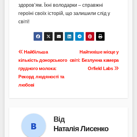
здоров’ям. Їхні володарки – справжні
героїні своїх історій, що залишили слід у
світі!
Навігація
Найбільша
Найтихіше місце у
кількість донорського
світі: Безлунна камера
записів
грудного молока:
Orfield Labs
Рекорд людяності та
любові
Від
Наталія Лисенко