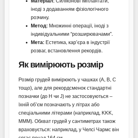
Матеріал:
Силіконові імплантати,
іноді з додаванням фізіологічного
розчину.
Метод:
Множинні операції, іноді з
індивідуальними “розширювачами”.
Мета:
Естетика, кар’єра в індустрії
розваг, встановлення рекордів.
Як вимірюють розмір
Розмір грудей вимірюють у чашках (A, B, C
тощо), але для рекордсменок стандартні
позначки (до H чи J) не застосовуються –
їхній об’єм позначають у літрах або
спеціальними літерами (наприклад, KKK,
MMM). Обхват грудей у сантиметрах також
враховується: наприклад, у Челсі Чармс він
сягає понад 164 см.