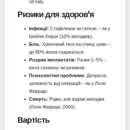
об’єму.
Ризики для здоров’я
Інфекції:
Стафілокок чи сепсис – як у
Шейли Херші (10% випадків).
Біль:
Хронічний тиск на спину, шию –
до 80% жінок скаржаться.
Розрив імплантатів:
Ризик 1–5% –
витік силікону чи розчинів.
Психологічні проблеми:
Депресія,
залежність від операцій – як у Лоло
Феррарі.
Смерть:
Рідко, але відомі випадки
(Лоло Феррарі, 2000).
Вартість