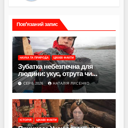
Пов’язаний запис
НАУКА ТА ПРИРОДА
ЦІКАВІ ФАКТИ
Зубатка небезпечна для
людини: укус, отрута чи
лише зовнішність
СЕР 6, 2026
НАТАЛІЯ ЛИСЕНКО
ІСТОРІЯ
ЦІКАВІ ФАКТИ