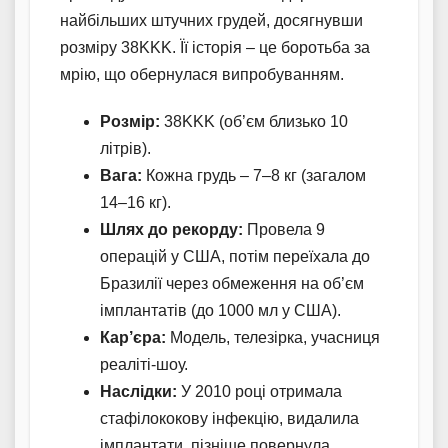
найбільших штучних грудей, досягнувши
розміру 38KKK. Її історія – це боротьба за
мрію, що обернулася випробуванням.
Розмір:
38KKK (об’єм близько 10
літрів).
Вага:
Кожна грудь – 7–8 кг (загалом
14–16 кг).
Шлях до рекорду:
Провела 9
операцій у США, потім переїхала до
Бразилії через обмеження на об’єм
імплантатів (до 1000 мл у США).
Кар’єра:
Модель, телезірка, учасниця
реаліті-шоу.
Наслідки:
У 2010 році отримала
стафілококову інфекцію, видалила
імплантати, пізніше повернула