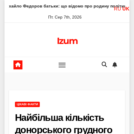
Skip
ров батьки: що відомо про родину політика
Молитва пр
RU
UK
to
Пт. Сер 7th, 2026
content
Izum
ЦІКАВІ ФАКТИ
Найбільша кількість
донорського грудного