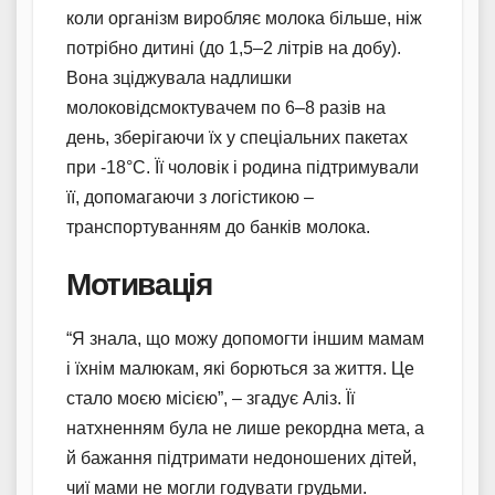
коли організм виробляє молока більше, ніж
потрібно дитині (до 1,5–2 літрів на добу).
Вона зціджувала надлишки
молоковідсмоктувачем по 6–8 разів на
день, зберігаючи їх у спеціальних пакетах
при -18°C. Її чоловік і родина підтримували
її, допомагаючи з логістикою –
транспортуванням до банків молока.
Мотивація
“Я знала, що можу допомогти іншим мамам
і їхнім малюкам, які борються за життя. Це
стало моєю місією”, – згадує Аліз. Її
натхненням була не лише рекордна мета, а
й бажання підтримати недоношених дітей,
чиї мами не могли годувати грудьми.