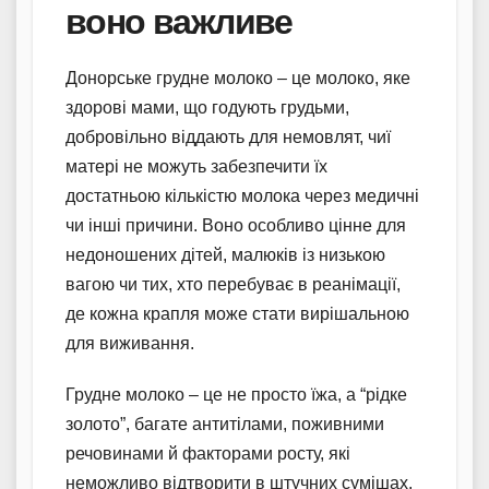
воно важливе
Донорське грудне молоко – це молоко, яке
здорові мами, що годують грудьми,
добровільно віддають для немовлят, чиї
матері не можуть забезпечити їх
достатньою кількістю молока через медичні
чи інші причини. Воно особливо цінне для
недоношених дітей, малюків із низькою
вагою чи тих, хто перебуває в реанімації,
де кожна крапля може стати вирішальною
для виживання.
Грудне молоко – це не просто їжа, а “рідке
золото”, багате антитілами, поживними
речовинами й факторами росту, які
неможливо відтворити в штучних сумішах.