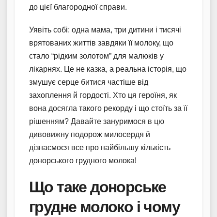
до цієї благородної справи.
Уявіть собі: одна мама, три дитини і тисячі
врятованих життів завдяки її молоку, що
стало “рідким золотом” для малюків у
лікарнях. Це не казка, а реальна історія, що
змушує серце битися частіше від
захоплення й гордості. Хто ця героїня, як
вона досягла такого рекорду і що стоїть за її
рішенням? Давайте зануримося в цю
дивовижну подорож милосердя й
дізнаємося все про найбільшу кількість
донорського грудного молока!
Що таке донорське
грудне молоко і чому