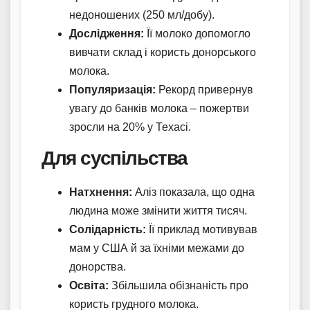
недоношених (250 мл/добу).
Дослідження:
Її молоко допомогло
вивчати склад і користь донорського
молока.
Популяризація:
Рекорд привернув
увагу до банків молока – пожертви
зросли на 20% у Техасі.
Для суспільства
Натхнення:
Аліз показала, що одна
людина може змінити життя тисяч.
Солідарність:
Її приклад мотивував
мам у США й за їхніми межами до
донорства.
Освіта:
Збільшила обізнаність про
користь грудного молока.