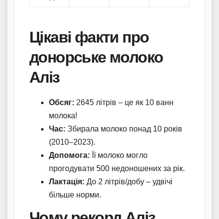
Цікаві факти про
донорське молоко
Аліз
Обсяг:
2645 літрів – це як 10 ванн
молока!
Час:
Збирала молоко понад 10 років
(2010–2023).
Допомога:
Її молоко могло
прогодувати 500 недоношених за рік.
Лактація:
До 2 літрів/добу – удвічі
більше норми.
Чому рекорд Аліз