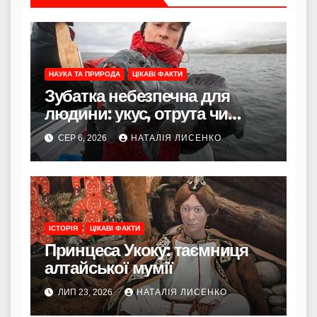
НАУКА ТА ПРИРОДА
ЦІКАВІ ФАКТИ
Зубатка небезпечна для
людини: укус, отрута чи
лише зовнішність
СЕР 6, 2026
НАТАЛІЯ ЛИСЕНКО
ІСТОРІЯ
ЦІКАВІ ФАКТИ
Принцеса Укоку: таємниця
алтайської мумії
ЛИП 23, 2026
НАТАЛІЯ ЛИСЕНКО