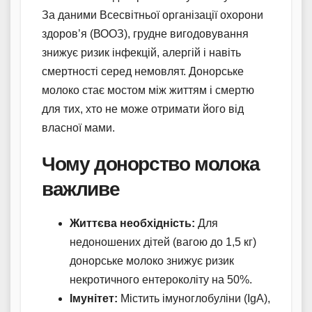
За даними Всесвітньої організації охорони
здоров’я (ВООЗ), грудне вигодовування
знижує ризик інфекцій, алергій і навіть
смертності серед немовлят. Донорське
молоко стає мостом між життям і смертю
для тих, хто не може отримати його від
власної мами.
Чому донорство молока
важливе
Життєва необхідність:
Для
недоношених дітей (вагою до 1,5 кг)
донорське молоко знижує ризик
некротичного ентероколіту на 50%.
Імунітет:
Містить імуноглобуліни (IgA),