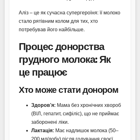
Аліз – це як сучасна супергероїня: її молоко
стало рятівним колом для тих, хто
потребував його найбільше.
Процес донорства
грудного молока: Як
це працює
Хто може стати донором
Здоров’я:
Мама без хронічних хвороб
(ВІЛ, гепатит, сифіліс), що не приймає
заборонені ліки.
Лактація:
Має надлишок молока (50–
200 мл/добу) після годування своєї