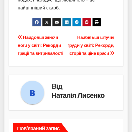
найцінніший скарб.
Навігація
Найдовші жіночі
Найбільші штучні
ноги у світі: Рекорди
груди у світі: Рекорди,
записів
грації та витривалості
історії та ціна краси
Від
Наталія Лисенко
Пов’язаний запис