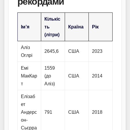
рекордами
Кількіс
Ім’я
ть
Країна
Рік
(літри)
Аліз
2645,6
США
2023
Оглрі
Емі
1559
МакКар
(до
США
2014
т
Аліз)
Елізаб
ет
Андерс
791
США
2018
он-
Сьєрра