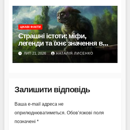
ЦІКАВІ ФАКТИ
Страшні істоти: міфи,
легенди та їхнє значення в
культурі
ЛИП 21, 2026
НАТАЛІЯ ЛИСЕНКО
Залишити відповідь
Ваша e-mail адреса не
оприлюднюватиметься.
Обов’язкові поля
позначені
*