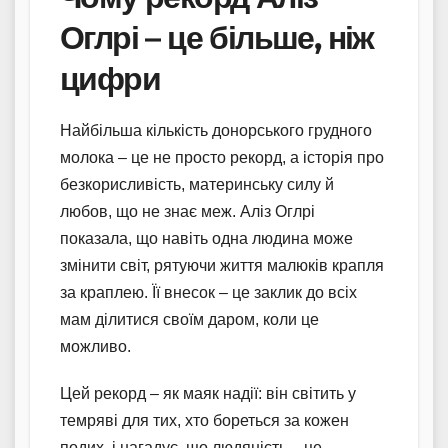
Оглрі – це більше, ніж
цифри
Найбільша кількість донорського грудного
молока – це не просто рекорд, а історія про
безкорисливість, материнську силу й
любов, що не знає меж. Аліз Оглрі
показала, що навіть одна людина може
змінити світ, рятуючи життя малюків крапля
за краплею. Її внесок – це заклик до всіх
мам ділитися своїм даром, коли це
можливо.
Цей рекорд – як маяк надії: він світить у
темряві для тих, хто бореться за кожен
подих, і нагадує, що людяність – це