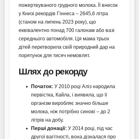
пожертвуваного грудного молока. Її внесок
у Книзі рекордів Гіннеса – 2645,6 літра
(станом на липень 2023 року), що
еквівалентно понад 700 галонам або вазі
середнього автомобіля. Ця мама трьох
дітей перетворила свій природний дар на
порятунок для тисяч немовлят.
Шлях до рекорду
Початок:
У 2010 році Аліз народила
первістка, Кайла, і виявила, що її
організм виробляє значно більше
молока, ніж потрібно синові – до 2
літрів на добу.
Перші донації:
У 2014 році, під час
другої вагітності, вона дізналася про