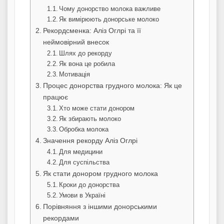
Чому донорство молока важливе
Як вимірюють донорське молоко
Рекордсменка: Аліз Оглрі та її
неймовірний внесок
Шлях до рекорду
Як вона це робила
Мотивація
Процес донорства грудного молока: Як це
працює
Хто може стати донором
Як збирають молоко
Обробка молока
Значення рекорду Аліз Оглрі
Для медицини
Для суспільства
Як стати донором грудного молока
Кроки до донорства
Умови в Україні
Порівняння з іншими донорськими
рекордами