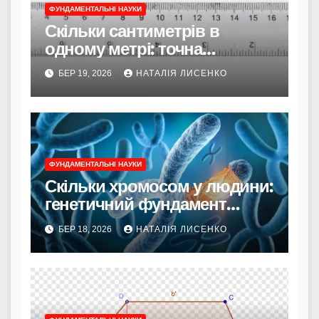
ФУНДАМЕНТАЛЬНІ НАУКИ
Скільки сантиметрів в
одному метрі: точна
формула та приховані
БЕР 19, 2026
НАТАЛІЯ ЛИСЕНКО
нюанси
ФУНДАМЕНТАЛЬНІ НАУКИ
Скільки хромосом у людини:
генетичний фундамент
нашого існування
БЕР 18, 2026
НАТАЛІЯ ЛИСЕНКО