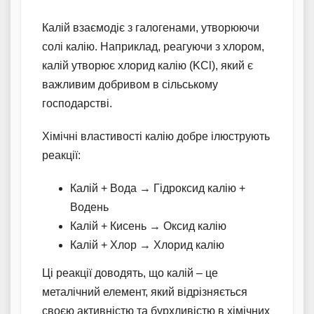
Калій взаємодіє з галогенами, утворюючи
солі калію. Наприклад, реагуючи з хлором,
калій утворює хлорид калію (KCl), який є
важливим добривом в сільському
господарстві.
Хімічні властивості калію добре ілюструють
реакції:
Калій + Вода → Гідроксид калію +
Водень
Калій + Кисень → Оксид калію
Калій + Хлор → Хлорид калію
Ці реакції доводять, що калій – це
металічний елемент, який відрізняється
своєю активністю та бурхливістю в хімічних