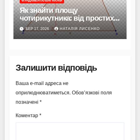
ФУНДАМЕНТАЛЬНІ НАУКИ
Як знайти площу
чотирикутника: від простих
фігур до складних
БЕР 17, 2026
НАТАЛІЯ ЛИСЕНКО
розрахунків
Залишити відповідь
Ваша e-mail адреса не
оприлюднюватиметься.
Обов’язкові поля
позначені
*
Коментар
*