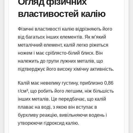
Огляд фізичних
властивостей калію
Фізичні властивості калію відрізняють його
від багатьох інших елементів. Як м’який
металічний елемент, калій легко ріжеться
ножем і має сріблясто-білий блиск. Він
належить до групи лужних металів, що
підтверджує його високу хімічну активність.
Калій має невелику густину, приблизно 0,86
г/см³, що робить його легшим, ніж більшість
інших металів. Це передбачає, що калій
плаває на воді, з якою він вступає в
бурхливу реакцію, вивільняючи водень і
утворюючи гідроксид калію.