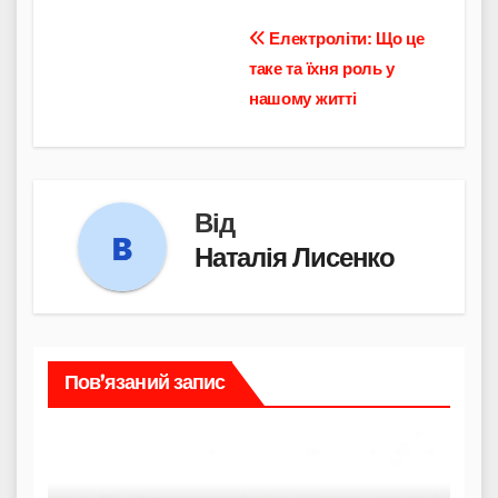
Навігація
Електроліти: Що це
таке та їхня роль у
записів
нашому житті
Від
Наталія Лисенко
Пов’язаний запис