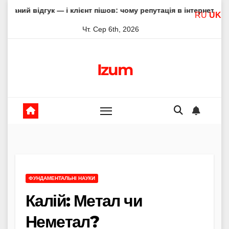
Skip
ук — і клієнт пішов: чому репутація в інтернеті вирішує все
RU
UK
to
Чт. Сер 6th, 2026
content
Izum
ФУНДАМЕНТАЛЬНІ НАУКИ
Калій: Метал чи
Неметал?