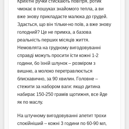
Крихітні ручки стискають повітря, ротик
чмокає в пошуках знайомого тепла, а ви
вже знову прикладаєте малюка до грудей.
Здається, що він тільки-но поїв, а вже знову
голодний? Це не примха, а базова
реальність перших місяців життя.
Немовлята на грудному вигодовуванні
справді можуть просити їсти кожні 1-2
години, бо їхній шлунок – розміром з
вишню, а молоко перетравлюється
блискавично, за 90 хвилин. Головне –
стежити за набором ваги: якщо дитина
набирає 150-250 грамів щотижня, все йде
як по маслу.
На штучному вигодовуванні апетит трохи
спокійніший – кожні 3 години по 60-90 мл,