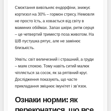
Смоктання вивільняє ендорфіни, знижує
кортизол на 30% – гормон стресу. Немовля
не просто їсть, а ховається від світу в
маминих обіймах. Запах шкіри, ритм серця
– це четвертий триместр поза животом. На
ШВ пустушка рятує, але не замінює
близькість.
Уявіть: світ величезний і страшний, а груди
– маяк спокою. Тому навіть ситий малюк
чіпляється за сосок, як за рятівний круг.
Дослідження показують, що часте
прикладання зміцнює імунітет і зв’язок.
Ознаки норми: як
переконатися, що все