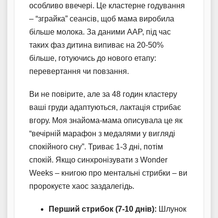
особливо ввечері. Це кластерне годування
– “зграйка” сеансів, щоб мама виробила
більше молока. За даними AAP, під час
таких фаз дитина випиває на 20-50%
більше, готуючись до нового етапу:
перевертання чи повзання.
Ви не повірите, але за 48 годин кластеру
ваші груди адаптуються, лактація стрибає
вгору. Моя знайома-мама описувала це як
“вечірній марафон з медалями у вигляді
спокійного сну”. Триває 1-3 дні, потім
спокій. Якщо синхронізувати з Wonder
Weeks – книгою про ментальні стрибки – ви
пророкуєте хаос заздалегідь.
Перший стрибок (7-10 днів):
Шлунок