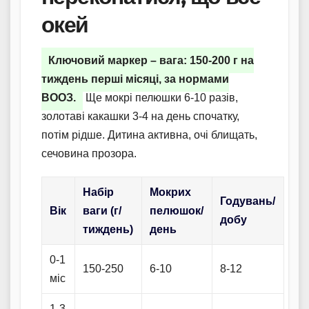
окей
Ключовий маркер – вага: 150-200 г на
тиждень перші місяці, за нормами
ВООЗ.
Ще мокрі пелюшки 6-10 разів,
золотаві какашки 3-4 на день спочатку,
потім рідше. Дитина активна, очі блищать,
сечовина прозора.
Набір
Мокрих
Годувань/
Вік
ваги (г/
пелюшок/
добу
тиждень)
день
0-1
150-250
6-10
8-12
міс
1-3