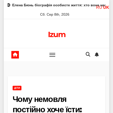
Skip
Бюнь біографія особисте життя: хто вона насправді
Еле
RU
UK
to
Сб. Сер 8th, 2026
content
Izum
ДІТИ
Чому немовля
постійно хоче їсти: