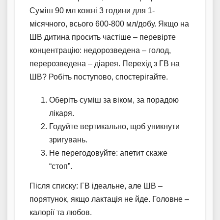
Суміш 90 мл кожні 3 години для 1-
місячного, всього 600-800 мл/добу. Якщо на
ШВ дитина просить частіше – перевірте
концентрацію: недорозведена – голод,
перерозведена – діарея. Перехід з ГВ на
ШВ? Робіть поступово, спостерігайте.
Оберіть суміш за віком, за порадою
лікаря.
Годуйте вертикально, щоб уникнути
зригувань.
Не перегодовуйте: апетит скаже
“стоп”.
Після списку: ГВ ідеальне, але ШВ –
порятунок, якщо лактація не йде. Головне –
калорії та любов.