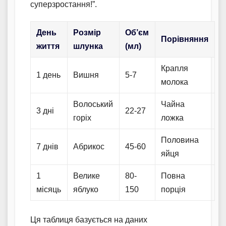
суперзростання!”.
День
Розмір
Об’єм
Порівняння
життя
шлунка
(мл)
Крапля
1 день
Вишня
5-7
молока
Волоський
Чайна
3 дні
22-27
горіх
ложка
Половина
7 днів
Абрикос
45-60
яйця
1
Велике
80-
Повна
місяць
яблуко
150
порція
Ця таблиця базується на даних