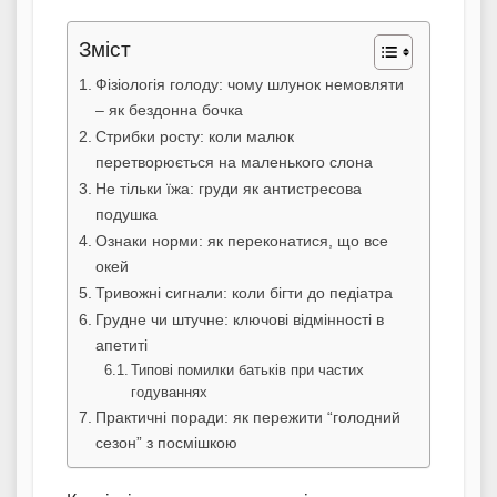
Зміст
Фізіологія голоду: чому шлунок немовляти
– як бездонна бочка
Стрибки росту: коли малюк
перетворюється на маленького слона
Не тільки їжа: груди як антистресова
подушка
Ознаки норми: як переконатися, що все
окей
Тривожні сигнали: коли бігти до педіатра
Грудне чи штучне: ключові відмінності в
апетиті
Типові помилки батьків при частих
годуваннях
Практичні поради: як пережити “голодний
сезон” з посмішкою