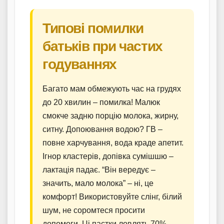
Типові помилки
батьків при частих
годуваннях
Багато мам обмежують час на грудях
до 20 хвилин – помилка! Малюк
смокче задню порцію молока, жирну,
ситну. Допоювання водою? ГВ –
повне харчування, вода краде апетит.
Ігнор кластерів, допівка сумішшю –
лактація падає. “Він вередує –
значить, мало молока” – ні, це
комфорт! Використовуйте слінг, білий
шум, не соромтеся просити
допомоги. Ці пастки ловлять 70%