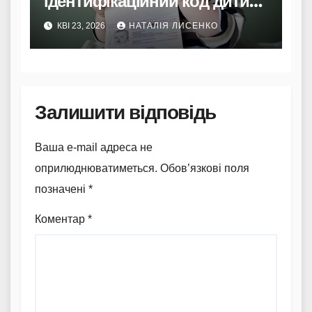
ідентифікаційний код дитині:
повний гід 2026
КВІ 23, 2026
НАТАЛІЯ ЛИСЕНКО
Залишити відповідь
Ваша e-mail адреса не
оприлюднюватиметься.
Обов’язкові поля
позначені
*
Коментар
*