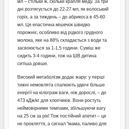
мл – стільки ж, скільки крапля меду. За три
дні розтягується до 22-27 мл, як волоський
горіх, а за тиждень – до абрикоса в 45-60
мл. Ця еластична мішечок швидко
порожніє, особливо від рідкого грудного
молока, яке на 88% складається з води та
засвоюється за 1-1,5 години. Суміш же
сидить 3-4 години, тож на ШВ дитина
ситіша довше.
Високий метаболізм додає жару: у перші
тижні немовлята спалюють удвічі більше
енергії на кілограм ваги, ніж дорослі, – до
473 кДж/кг для хлопчиків. Вони ростуть
неймовірними темпами, збільшуючи вагу
на 25 см за рік! Тож постійний апетит – це
не прокляття, а сигнал “мама, паливо для