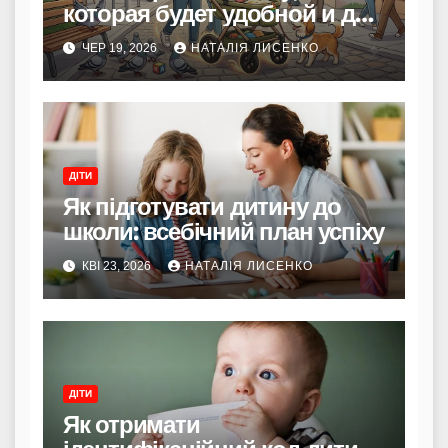
которая будет удобной и для
родителей, и для ребенка
ЧЕР 19, 2026
НАТАЛІЯ ЛИСЕНКО
ДІТИ
Як підготувати дитину до
школи: всебічний план успіху
КВІ 23, 2026
НАТАЛІЯ ЛИСЕНКО
ДІТИ
Як отримати