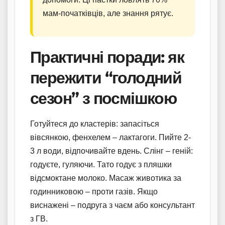
мам-початківців, але знання рятує.
Практичні поради: як
пережити “голодний
сезон” з посмішкою
Готуйтеся до кластерів: запасіться
вівсянкою, фенхелем – лактагоги. Пийте 2-
3 л води, відпочивайте вдень. Слінг – геній:
годуєте, гуляючи. Тато годує з пляшки
відсмоктане молоко. Масаж животика за
годинниковою – проти газів. Якщо
виснажені – подруга з чаєм або консультант
з ГВ.