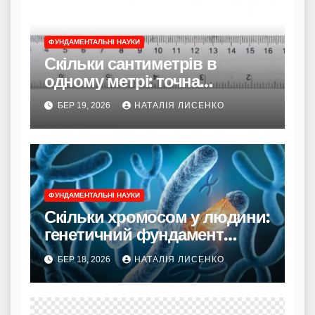
ФУНДАМЕНТАЛЬНІ НАУКИ
Скільки сантиметрів в
одному метрі: точна
формула та приховані
БЕР 19, 2026
НАТАЛІЯ ЛИСЕНКО
нюанси
ФУНДАМЕНТАЛЬНІ НАУКИ
Скільки хромосом у людини:
генетичний фундамент
нашого існування
БЕР 18, 2026
НАТАЛІЯ ЛИСЕНКО