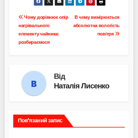
Навігація
Чому дорівнює опір
В чому вимірюється
нагрівального
абсолютна вологість
записів
елементу чайника:
повітря
розбираємося
Від
Наталія Лисенко
Пов’язаний запис