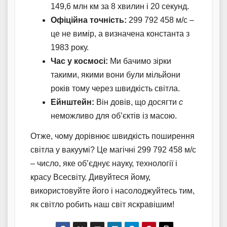
149,6 млн км за 8 хвилин і 20 секунд.
Офіційна точність:
299 792 458 м/с –
це не вимір, а визначена константа з
1983 року.
Час у космосі:
Ми бачимо зірки
такими, якими вони були мільйони
років тому через швидкість світла.
Ейнштейн:
Він довів, що досягти
c
неможливо для об’єктів із масою.
Отже, чому дорівнює швидкість поширення
світла у вакуумі? Це магічні 299 792 458 м/с
– число, яке об’єднує науку, технології і
красу Всесвіту. Дивуйтеся йому,
використовуйте його і насолоджуйтесь тим,
як світло робить наш світ яскравішим!