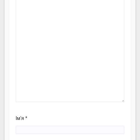
Ім'я
*