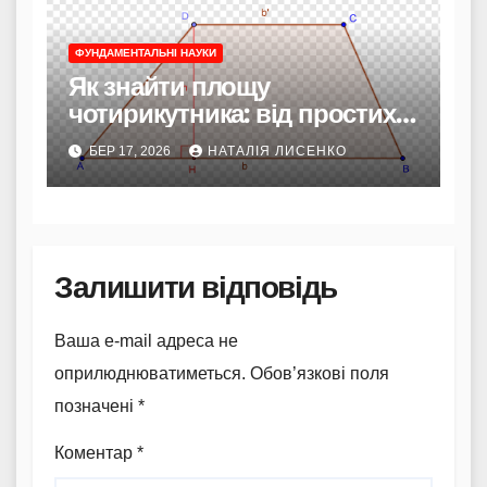
ФУНДАМЕНТАЛЬНІ НАУКИ
Як знайти площу
чотирикутника: від простих
фігур до складних
БЕР 17, 2026
НАТАЛІЯ ЛИСЕНКО
розрахунків
Залишити відповідь
Ваша e-mail адреса не
оприлюднюватиметься.
Обов’язкові поля
позначені
*
Коментар
*