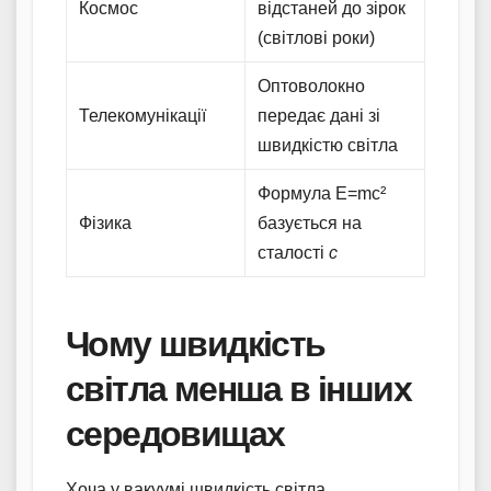
Космос
відстаней до зірок
(світлові роки)
Оптоволокно
Телекомунікації
передає дані зі
швидкістю світла
Формула E=mc²
Фізика
базується на
сталості
c
Чому швидкість
світла менша в інших
середовищах
Хоча у вакуумі швидкість світла