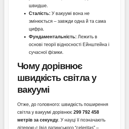
швидше.
Сталість:
У вакуумі вона не
змінюється – завжди одна й та сама
цифра.
Фундаментальність:
Лежить в
основі теорії відносності Ейнштейна і
сучасної фізики.
Чому дорівнює
швидкість світла у
вакуумі
Отже, до головного: швидкість поширення
світла у вакуумі дорівнює
299 792 458
метрів за секунду
. У науці її позначають
літерою
c
(від латинського “celeritas” –