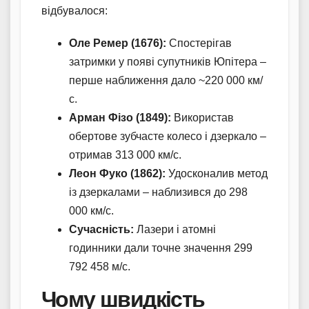
відбувалося:
Оле Ремер (1676):
Спостерігав
затримки у появі супутників Юпітера –
перше наближення дало ~220 000 км/
с.
Арман Фізо (1849):
Використав
обертове зубчасте колесо і дзеркало –
отримав 313 000 км/с.
Леон Фуко (1862):
Удосконалив метод
із дзеркалами – наблизився до 298
000 км/с.
Сучасність:
Лазери і атомні
годинники дали точне значення 299
792 458 м/с.
Чому швидкість