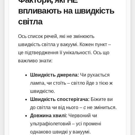
впливають на швидкість
світла
Ось список речей, які не змінюють
швидкість світла у вакуумі. Кожен пункт –
це підтвердження її унікальності. Ось що
важливо знати:
Швидкість джерела:
Чи рухається
лампа, чи стоїть – світло йде з тією ж
швидкістю.
Швидкість спостерігача:
Біжите ви
до світла чи від нього –
c
не зміниться.
Довжина хвилі:
Червоний чи
ультрафіолетовий – усі промені
однаково швидкі у вакуумі.