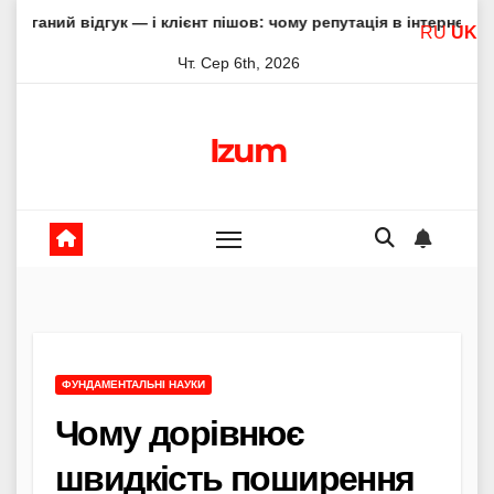
Skip
гук — і клієнт пішов: чому репутація в інтернеті вирішує все
RU
UK
to
Чт. Сер 6th, 2026
content
Izum
ФУНДАМЕНТАЛЬНІ НАУКИ
Чому дорівнює
швидкість поширення