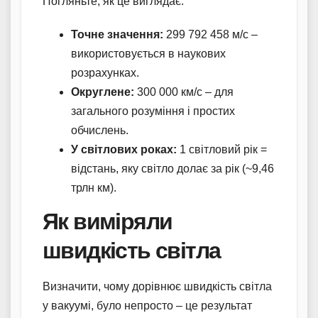
Погляньте, як це виглядає:
Точне значення:
299 792 458 м/с –
використовується в наукових
розрахунках.
Округлене:
300 000 км/с – для
загального розуміння і простих
обчислень.
У світлових роках:
1 світловий рік =
відстань, яку світло долає за рік (~9,46
трлн км).
Як виміряли
швидкість світла
Визначити, чому дорівнює швидкість світла
у вакуумі, було непросто – це результат