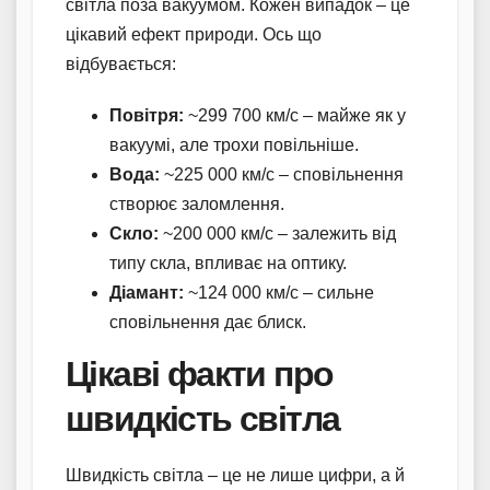
світла поза вакуумом. Кожен випадок – це
цікавий ефект природи. Ось що
відбувається:
Повітря:
~299 700 км/с – майже як у
вакуумі, але трохи повільніше.
Вода:
~225 000 км/с – сповільнення
створює заломлення.
Скло:
~200 000 км/с – залежить від
типу скла, впливає на оптику.
Діамант:
~124 000 км/с – сильне
сповільнення дає блиск.
Цікаві факти про
швидкість світла
Швидкість світла – це не лише цифри, а й