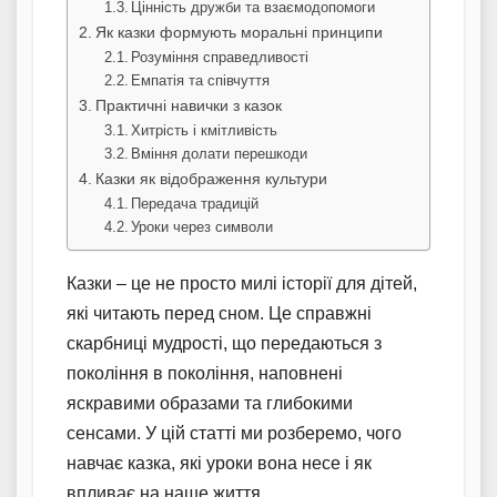
Цінність дружби та взаємодопомоги
Як казки формують моральні принципи
Розуміння справедливості
Емпатія та співчуття
Практичні навички з казок
Хитрість і кмітливість
Вміння долати перешкоди
Казки як відображення культури
Передача традицій
Уроки через символи
Казки – це не просто милі історії для дітей,
які читають перед сном. Це справжні
скарбниці мудрості, що передаються з
покоління в покоління, наповнені
яскравими образами та глибокими
сенсами. У цій статті ми розберемо, чого
навчає казка, які уроки вона несе і як
впливає на наше життя.