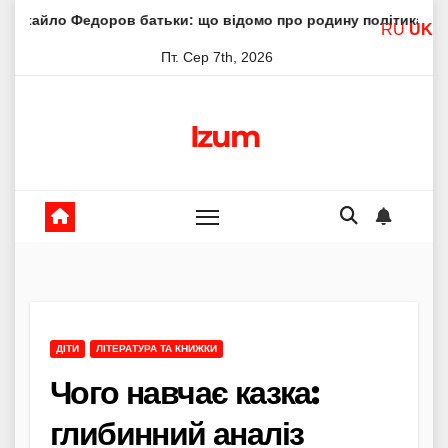
Skip
ров батьки: що відомо про родину політика
Молитва пр
RU
UK
to
Пт. Сер 7th, 2026
content
Izum
ДІТИ
ЛІТЕРАТУРА ТА КНИЖКИ
Чого навчає казка:
глибинний аналіз