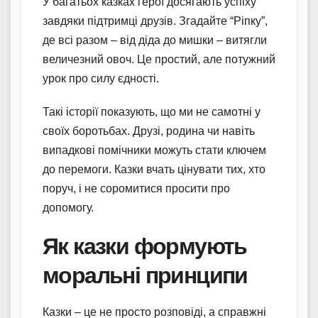
У багатьох казках герої досягають успіху
завдяки підтримці друзів. Згадайте “Ріпку”,
де всі разом – від діда до мишки – витягли
величезний овоч. Це простий, але потужний
урок про силу єдності.
Такі історії показують, що ми не самотні у
своїх боротьбах. Друзі, родина чи навіть
випадкові помічники можуть стати ключем
до перемоги. Казки вчать цінувати тих, хто
поруч, і не соромитися просити про
допомогу.
Як казки формують
моральні принципи
Казки – це не просто розповіді, а справжні