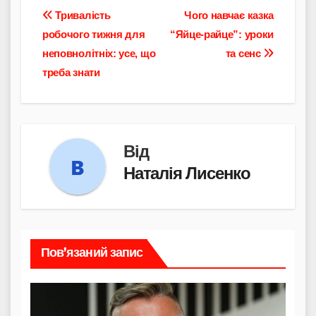
Навігація
Тривалість
Чого навчає казка
робочого тижня для
“Яйце-райце”: уроки
записів
неповнолітніх: усе, що
та сенс
треба знати
Від
Наталія Лисенко
Пов’язаний запис