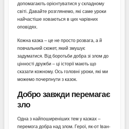
допомагають орієнтуватися у складному
світі. Давайте розглянемо, які саме уроки
найчастіше ховаються в цих чарівних
оповідях.
Кожна казка – це не просто розвага, а й
повчальний сюжет, який змушує
задуматися. Від боротьби добра зі злом до
цінності дружби – ці історії мають що
сказати кожному. Ось головні уроки, які ми
можемо почерпнути з казок.
Добро завжди перемагає
зло
Одна з найпоширеніших тем у казках –
перемога добра над злом. Герої, як-от Іван-