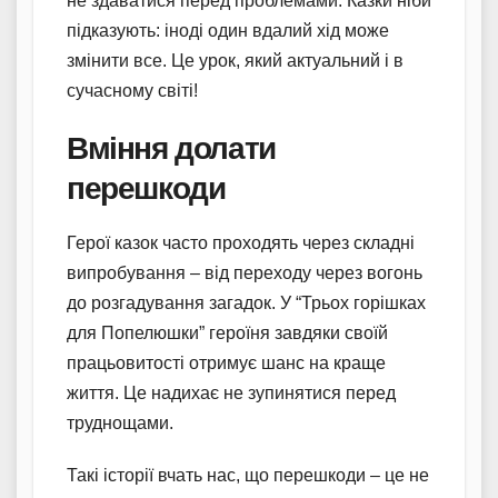
не здаватися перед проблемами. Казки ніби
підказують: іноді один вдалий хід може
змінити все. Це урок, який актуальний і в
сучасному світі!
Вміння долати
перешкоди
Герої казок часто проходять через складні
випробування – від переходу через вогонь
до розгадування загадок. У “Трьох горішках
для Попелюшки” героїня завдяки своїй
працьовитості отримує шанс на краще
життя. Це надихає не зупинятися перед
труднощами.
Такі історії вчать нас, що перешкоди – це не