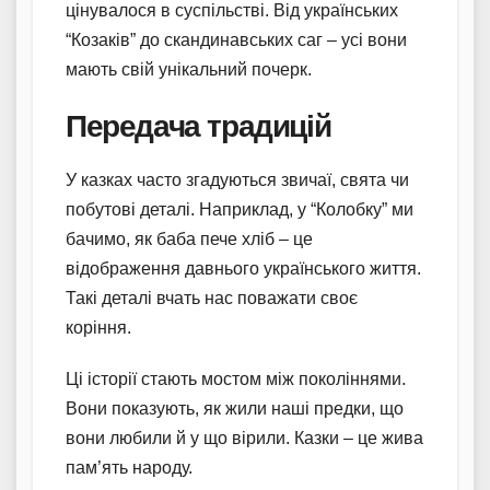
цінувалося в суспільстві. Від українських
“Козаків” до скандинавських саг – усі вони
мають свій унікальний почерк.
Передача традицій
У казках часто згадуються звичаї, свята чи
побутові деталі. Наприклад, у “Колобку” ми
бачимо, як баба пече хліб – це
відображення давнього українського життя.
Такі деталі вчать нас поважати своє
коріння.
Ці історії стають мостом між поколіннями.
Вони показують, як жили наші предки, що
вони любили й у що вірили. Казки – це жива
пам’ять народу.