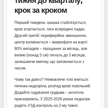
тижня до кварталу,
крок за кроком
Перший тиждень: шишка стабілізується,
кров згортається, тиск всередині падає.
Другий-третій: периферійне зменшення,
центр коливається – макрофаги на варті.
80% випадків – прощання за місяць, але
великі (понад 5 см) тягнуть до 3 місяців,
залишаючи ямочку, що заповнюється з
часом.
Чому так довго? Немовляче тіло вчиться:
печінка недозріла, розпад крові повільний.
Додайте годування грудьми – антитіла
прискорюють. У 2025-2026 роках педіатри
радять УЗД-контроль на 2-му тижні: