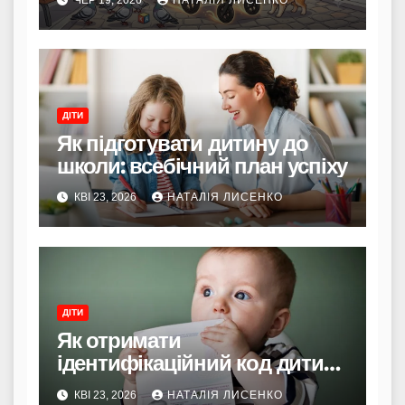
ДІТИ
Як підготувати дитину до
школи: всебічний план успіху
КВІ 23, 2026
НАТАЛІЯ ЛИСЕНКО
ДІТИ
Як отримати
ідентифікаційний код дитині:
повний гід 2026
КВІ 23, 2026
НАТАЛІЯ ЛИСЕНКО