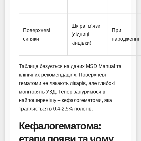
Шкіра, м’язи
Поверхневі
При
(сідниці,
синяки
народженні
кінцівки)
Таблиця базується на даних MSD Manual та
клінічних рекомендаціях. Поверхневі
гематоми не лякають лікарів, але глибокі
моніторять УЗД. Тепер зануримося в
найпоширенішу – кефалогематоми, яка
трапляється в 0,4-2,5% пологів.
Кефалогематома:
етапи появи та чому