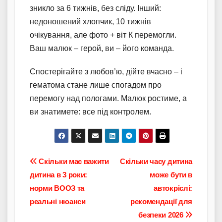
зникло за 6 тижнів, без сліду. Інший:
недоношений хлопчик, 10 тижнів
очікування, але фото + віт К перемогли.
Ваш малюк – герой, ви – його команда.
Спостерігайте з любов’ю, дійте вчасно – і
гематома стане лише спогадом про
перемогу над пологами. Малюк ростиме, а
ви знатимете: все під контролем.
Навігація
Скільки має важити
Скільки часу дитина
дитина в 3 роки:
може бути в
записів
норми ВООЗ та
автокріслі:
реальні нюанси
рекомендації для
безпеки 2026