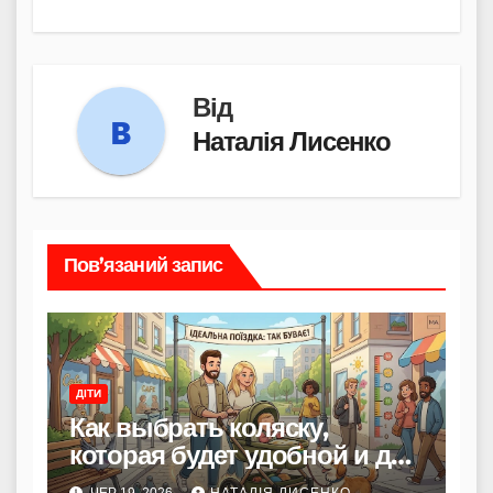
Від
Наталія Лисенко
Пов’язаний запис
ДІТИ
Как выбрать коляску,
которая будет удобной и для
родителей, и для ребенка
ЧЕР 19, 2026
НАТАЛІЯ ЛИСЕНКО