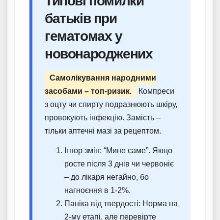
Типові помилки
батьків при
гематомах у
новонароджених
Самолікування народними
засобами – топ-ризик.
Компреси
з оцту чи спирту подразнюють шкіру,
провокують інфекцію. Замість –
тільки аптечні мазі за рецептом.
Ігнор змін: “Мине саме”. Якщо
росте після 3 днів чи червоніє
– до лікаря негайно, бо
нагноєння в 1-2%.
Паніка від твердості: Норма на
2-му етапі, але перевірте