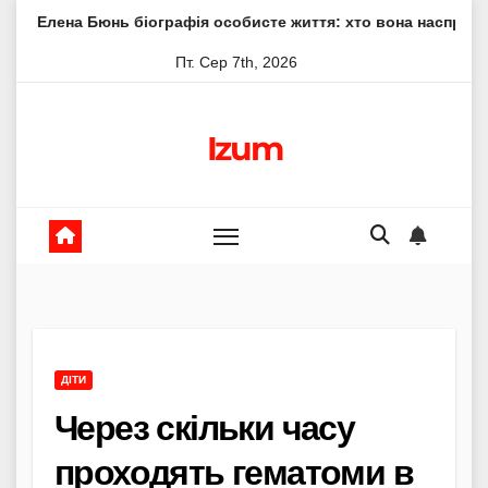
Skip
нь біографія особисте життя: хто вона насправді
Елена 
to
Пт. Сер 7th, 2026
content
Izum
ДІТИ
Через скільки часу
проходять гематоми в