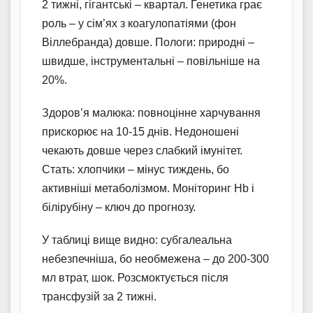
2 тижні, гігантські – квартал. Генетика грає
роль – у сім’ях з коагулопатіями (фон
Віллебранда) довше. Пологи: природні –
швидше, інструментальні – повільніше на
20%.
Здоров’я малюка: повноцінне харчування
прискорює на 10-15 днів. Недоношені
чекають довше через слабкий імунітет.
Стать: хлопчики – мінус тиждень, бо
активніші метаболізмом. Моніторинг Hb і
білірубіну – ключ до прогнозу.
У таблиці вище видно: субгалеальна
небезпечніша, бо необмежена – до 200-300
мл втрат, шок. Розсмоктується після
трансфузій за 2 тижні.