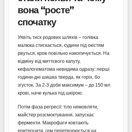
вона “росте”
спочатку
Уявіть тиск родових шляхів – голівка
малюка стискається, судини під окістям
рвуться, кров повільно накопичується. На
відміну від миттєвого капуту,
кефалогематома невидима одразу: перші
години-дні шишка тверда, як горіх, бо
згусток. За 2-3 доби максимум – до 150 мл
крові, наче кулька під шкірою.
Потім фаза регресії: тіло немовляти,
майстер розсмоктування, запускає
ферменти. Макрофаги ковтають
еритроцити, гем перетворюється на