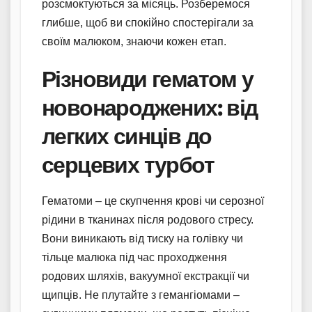
розсмоктуються за місяць. Розберемося
глибше, щоб ви спокійно спостерігали за
своїм малюком, знаючи кожен етап.
Різновиди гематом у
новонароджених: від
легких синців до
серцевих турбот
Гематоми – це скупчення крові чи серозної
рідини в тканинах після родового стресу.
Вони виникають від тиску на голівку чи
тільце малюка під час проходження
родових шляхів, вакуумної екстракції чи
щипців. Не плутайте з гемангіомами –