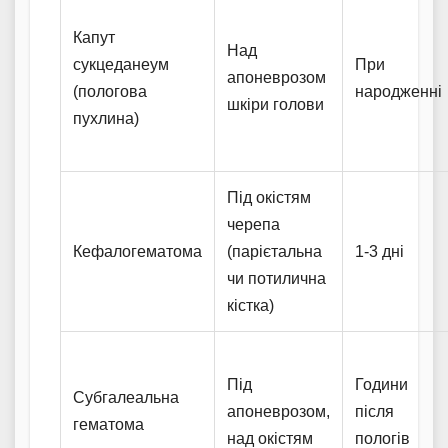
Капут
Над
сукцеданеум
При
апоневрозом
(пологова
народженні
шкіри голови
пухлина)
Під окістям
черепа
Кефалогематома
(парієтальна
1-3 дні
чи потилична
кістка)
Під
Години
Субгалеальна
апоневрозом,
після
гематома
над окістям
пологів