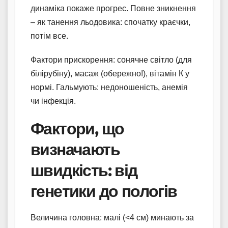
динаміка покаже прогрес. Повне зникнення
– як танення льодовика: спочатку краєчки,
потім все.
Фактори прискорення: сонячне світло (для
білірубіну), масаж (обережно!), вітамін К у
нормі. Гальмують: недоношеність, анемія
чи інфекція.
Фактори, що
визначають
швидкість: від
генетики до пологів
Величина головна: малі (<4 см) минають за