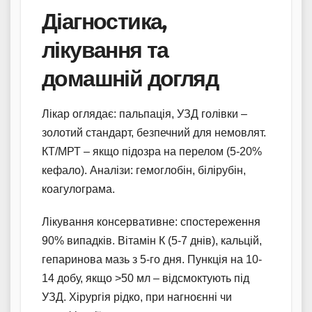
Діагностика,
лікування та
домашній догляд
Лікар оглядає: пальпація, УЗД голівки –
золотий стандарт, безпечний для немовлят.
КТ/МРТ – якщо підозра на перелом (5-20%
кефало). Аналізи: гемоглобін, білірубін,
коагулограма.
Лікування консервативне: спостереження
90% випадків. Вітамін К (5-7 днів), кальцій,
гепаринова мазь з 5-го дня. Пункція на 10-
14 добу, якщо >50 мл – відсмоктують під
УЗД. Хірургія рідко, при нагноєнні чи