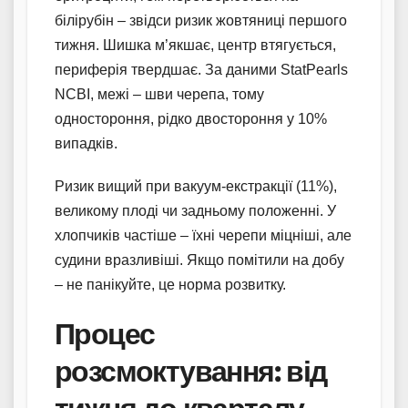
білірубін – звідси ризик жовтяниці першого
тижня. Шишка м’якшає, центр втягується,
периферія твердшає. За даними StatPearls
NCBI, межі – шви черепа, тому
одностороння, рідко двостороння у 10%
випадків.
Ризик вищий при вакуум-екстракції (11%),
великому плоді чи задньому положенні. У
хлопчиків частіше – їхні черепи міцніші, але
судини вразливіші. Якщо помітили на добу
– не панікуйте, це норма розвитку.
Процес
розсмоктування: від