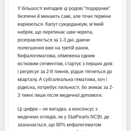
У більшості випадків ці родові “подарунки”
безпечні й минають самі, але точні терміни
варіюються. Капут сукцеданеум, м’який
набряк, що перетинає шви черепа,
розправляється за 1-3 дні, даючи
полегшення вже на третій ранок.
Кефалогематома, обмежена одним
кістковим сегментом, стартує з перших днів
і регресує за 2-8 тижнів, рідше тягнеться до
кварталу. А субгалеальна гематома, хоч і
рідкісна, потребує пильності, бо зникає за 2-
3 тижні лише після медичної допомоги.
Ці цифри – не вигадка, а консенсус з
медичних оглядів, як у StatPearls NCBI, де
зазначається, що 80% кефалогематом