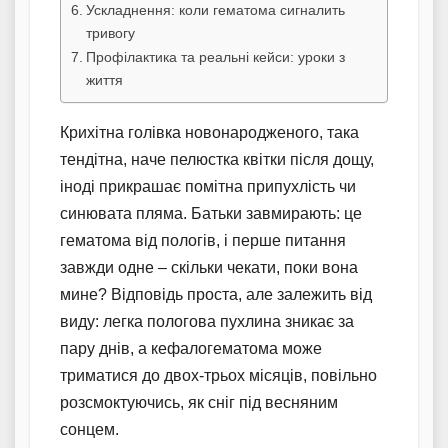
Ускладнення: коли гематома сигналить
тривогу
Профілактика та реальні кейси: уроки з
життя
Крихітна голівка новонародженого, така
тендітна, наче пелюстка квітки після дощу,
іноді прикрашає помітна припухлість чи
синювата пляма. Батьки завмирають: це
гематома від пологів, і перше питання
завжди одне – скільки чекати, поки вона
мине? Відповідь проста, але залежить від
виду: легка пологова пухлина зникає за
пару днів, а кефалогематома може
триматися до двох-трьох місяців, повільно
розсмоктуючись, як сніг під весняним
сонцем.