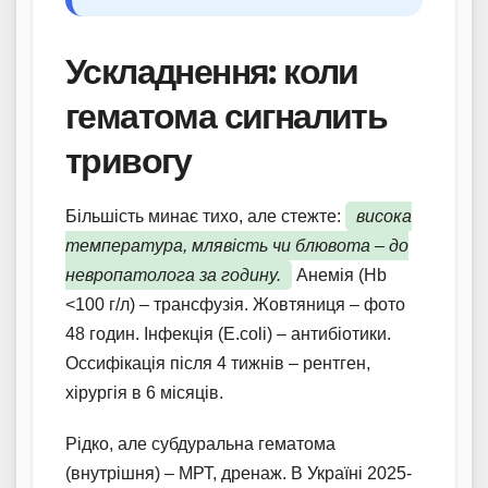
Ускладнення: коли
гематома сигналить
тривогу
Більшість минає тихо, але стежте:
висока
температура, млявість чи блювота – до
невропатолога за годину.
Анемія (Hb
<100 г/л) – трансфузія. Жовтяниця – фото
48 годин. Інфекція (E.coli) – антибіотики.
Оссифікація після 4 тижнів – рентген,
хірургія в 6 місяців.
Рідко, але субдуральна гематома
(внутрішня) – МРТ, дренаж. В Україні 2025-