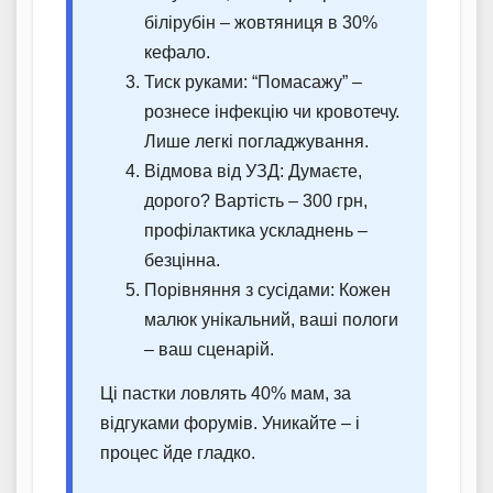
білірубін – жовтяниця в 30%
кефало.
Тиск руками: “Помасажу” –
рознесе інфекцію чи кровотечу.
Лише легкі погладжування.
Відмова від УЗД: Думаєте,
дорого? Вартість – 300 грн,
профілактика ускладнень –
безцінна.
Порівняння з сусідами: Кожен
малюк унікальний, ваші пологи
– ваш сценарій.
Ці пастки ловлять 40% мам, за
відгуками форумів. Уникайте – і
процес йде гладко.