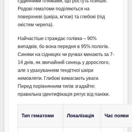
судинними плямами, що ростуть пізніше.
Родові гематоми поділяються на
поверхневі (шкіра, м’язи) та глибокі (під
окістям черепа).
Найчастіше страждає голівка – 90%
випадків, бо вона передня в 95% пологів.
Синяки на сідницях чи ручках минають за 7-
14 днів, як звичайний синець у дорослого,
але з урахуванням тендітної шкіри
немовляти. Глибокі вимагають уваги.
Перед порівнянням типів згадайте:
правильна ідентифікація рятує від паніки.
Тип гематоми
Локалізація
Час появи