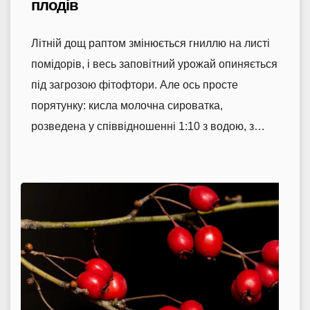
плодів
Літній дощ раптом змінюється гниллю на листі
помідорів, і весь заповітний урожай опиняється
під загрозою фітофтори. Але ось просте
порятунку: кисла молочна сироватка,
розведена у співвідношенні 1:10 з водою, з…