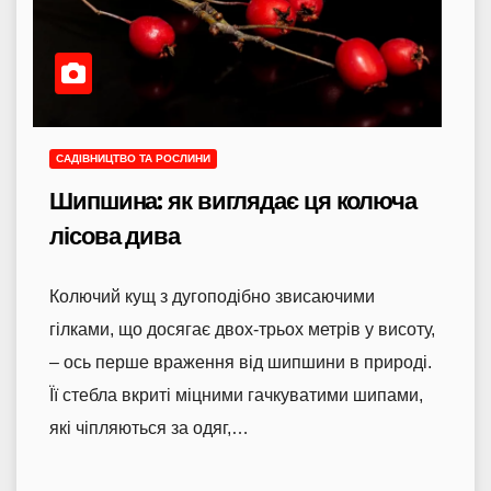
САДІВНИЦТВО ТА РОСЛИНИ
Шипшина: як виглядає ця колюча
лісова дива
Колючий кущ з дугоподібно звисаючими
гілками, що досягає двох-трьох метрів у висоту,
– ось перше враження від шипшини в природі.
Її стебла вкриті міцними гачкуватими шипами,
які чіпляються за одяг,…