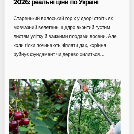
2026: реальні ціни по Україні
Старенький волоський горіх у дворі стоїть як
мовчазний велетень, щедро вкритий густим
листям улітку й важкими плодами восени. Але
коли гілки починають чіпляти дах, коріння
руйнує фундамент чи дерево хилиться…