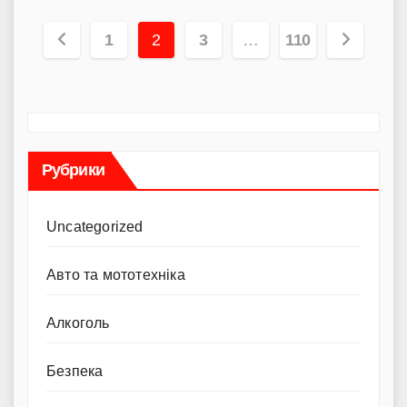
Пагінація
1
2
3
…
110
записів
Рубрики
Uncategorized
Авто та мототехніка
Алкоголь
Безпека