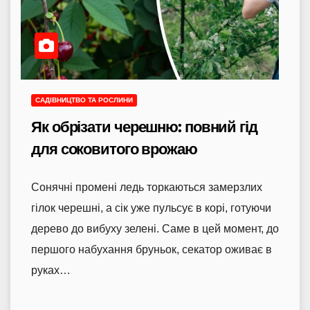
САДІВНИЦТВО ТА РОСЛИНИ
Як обрізати черешню: повний гід
для соковитого врожаю
Сонячні промені ледь торкаються замерзлих
гілок черешні, а сік уже пульсує в корі, готуючи
дерево до вибуху зелені. Саме в цей момент, до
першого набухання бруньок, секатор оживає в
руках…