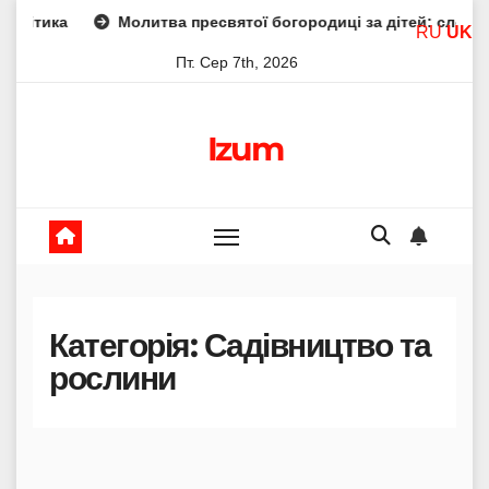
Skip
итва пресвятої богородиці за дітей: слова захисту і материнс
RU
UK
to
Пт. Сер 7th, 2026
content
Izum
Категорія:
Садівництво та
рослини