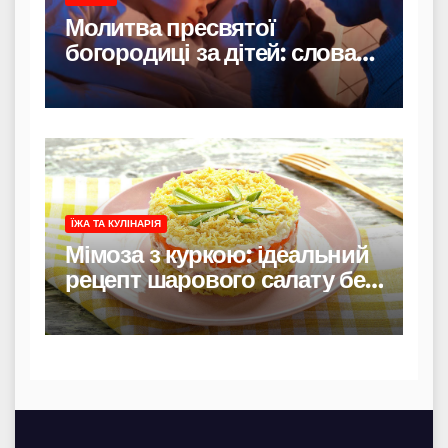
Молитва пресвятої
богородиці за дітей: слова
захисту і материнського
тепла
ЇЖА ТА КУЛІНАРІЯ
Мімоза з куркою: ідеальний
рецепт шарового салату без
риби