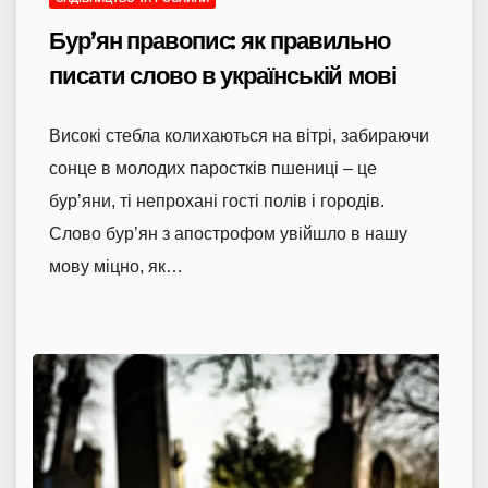
Бур’ян правопис: як правильно
писати слово в українській мові
Високі стебла колихаються на вітрі, забираючи
сонце в молодих паростків пшениці – це
бур’яни, ті непрохані гості полів і городів.
Слово бур’ян з апострофом увійшло в нашу
мову міцно, як…