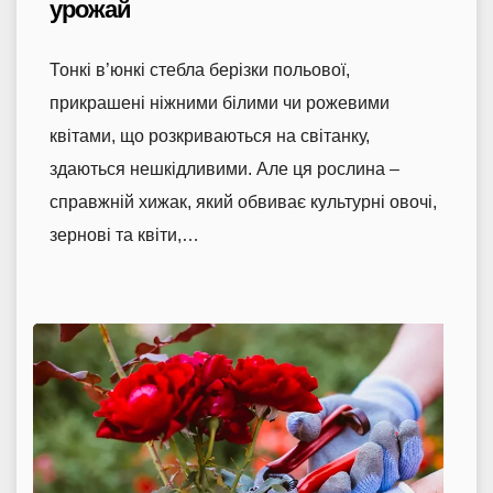
урожай
Тонкі в’юнкі стебла берізки польової,
прикрашені ніжними білими чи рожевими
квітами, що розкриваються на світанку,
здаються нешкідливими. Але ця рослина –
справжній хижак, який обвиває культурні овочі,
зернові та квіти,…