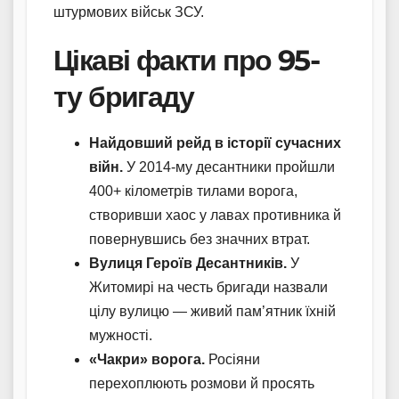
штурмових військ ЗСУ.
Цікаві факти про 95-
ту бригаду
Найдовший рейд в історії сучасних
війн.
У 2014-му десантники пройшли
400+ кілометрів тилами ворога,
створивши хаос у лавах противника й
повернувшись без значних втрат.
Вулиця Героїв Десантників.
У
Житомирі на честь бригади назвали
цілу вулицю — живий пам’ятник їхній
мужності.
«Чакри» ворога.
Росіяни
перехоплюють розмови й просять