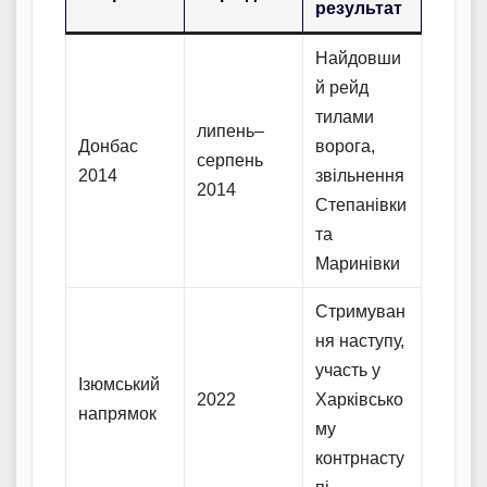
результат
Найдовши
й рейд
тилами
липень–
Донбас
ворога,
серпень
2014
звільнення
2014
Степанівки
та
Маринівки
Стримуван
ня наступу,
участь у
Ізюмський
2022
Харківсько
напрямок
му
контрнасту