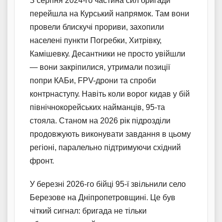
З серпня 2024-го частина сил бригади
перейшла на Курський напрямок. Там вони
провели блискучі прориви, захопили
населені пункти Погребки, Хитрівку,
Камішевку. Десантники не просто увійшли
— вони закріпилися, утримали позиції
попри КАБи, FPV-дрони та спроби
контрнаступу. Навіть коли ворог кидав у бій
північнокорейських найманців, 95-та
стояла. Станом на 2026 рік підрозділи
продовжують виконувати завдання в цьому
регіоні, паралельно підтримуючи східний
фронт.
У березні 2026-го бійці 95-ї звільнили село
Березове на Дніпропетровщині. Це був
чіткий сигнал: бригада не тільки