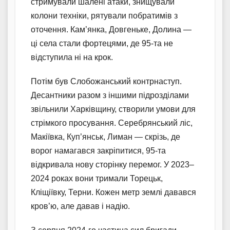
стримували шалені атаки, знищували
колони техніки, рятували побратимів з
оточення. Кам’янка, Довгеньке, Долина —
ці села стали фортецями, де 95-та не
відступила ні на крок.
Потім був Слобожанський контрнаступ.
Десантники разом з іншими підрозділами
звільнили Харківщину, створили умови для
стрімкого просування. Серебрянський ліс,
Макіївка, Куп’янськ, Лиман — скрізь, де
ворог намагався закріпитися, 95-та
відкривала нову сторінку перемог. У 2023–
2024 роках вони тримали Торецьк,
Кліщіївку, Терни. Кожен метр землі давався
кров’ю, але давав і надію.