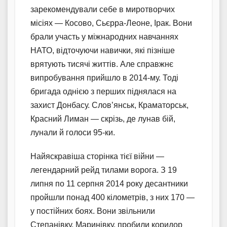
зарекомендували себе в миротворчих
місіях — Косово, Сьєрра-Леоне, Ірак. Вони
брали участь у міжнародних навчаннях
НАТО, відточуючи навички, які пізніше
врятують тисячі життів. Але справжнє
випробування прийшло в 2014-му. Тоді
бригада однією з перших піднялася на
захист Донбасу. Слов’янськ, Краматорськ,
Красний Лиман — скрізь, де лунав бій,
лунали й голоси 95-ки.
Найяскравіша сторінка тієї війни —
легендарний рейд тилами ворога. З 19
липня по 11 серпня 2014 року десантники
пройшли понад 400 кілометрів, з них 170 —
у постійних боях. Вони звільнили
Степанівку, Маринівку, пробили коридор