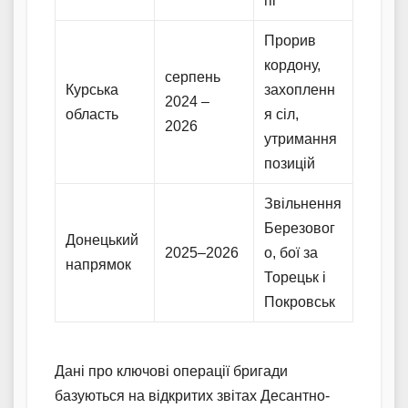
пі
Прорив
кордону,
серпень
Курська
захопленн
2024 –
область
я сіл,
2026
утримання
позицій
Звільнення
Березовог
Донецький
2025–2026
о, бої за
напрямок
Торецьк і
Покровськ
Дані про ключові операції бригади
базуються на відкритих звітах Десантно-