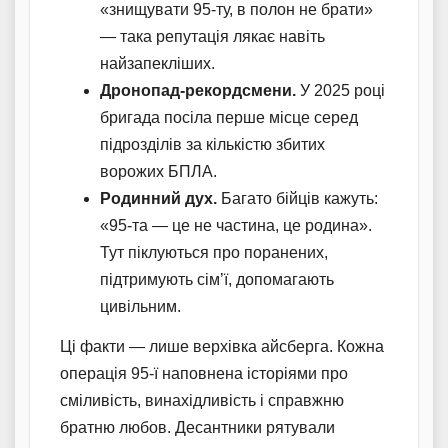
«знищувати 95-ту, в полон не брати»
— така репутація лякає навіть
найзапекліших.
Дронопад-рекордсмени.
У 2025 році
бригада посіла перше місце серед
підрозділів за кількістю збитих
ворожих БПЛА.
Родинний дух.
Багато бійців кажуть:
«95-та — це не частина, це родина».
Тут піклуються про поранених,
підтримують сім’ї, допомагають
цивільним.
Ці факти — лише верхівка айсберга. Кожна
операція 95-ї наповнена історіями про
сміливість, винахідливість і справжню
братню любов. Десантники рятували