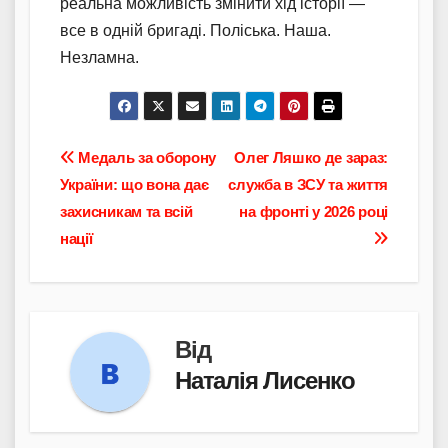
реальна можливість змінити хід історії —
все в одній бригаді. Поліська. Наша.
Незламна.
Навігація
Медаль за оборону
Олег Ляшко де зараз:
України: що вона дає
служба в ЗСУ та життя
записів
захисникам та всій
на фронті у 2026 році
нації
Від
Наталія Лисенко