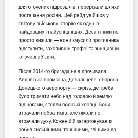
для оточених підрозділів, перерізали шляхи
постачання росіян. Цей рейд увійшов у
світову військову історію як один із
найдовших і найуспішніших. Десантники не
просто вижили — вони змусили противника
відступити, захопивши трофеї та знищивши
ключові об’єкти.
Після 2014-го бригада не відпочивала.
Авдіївська промзона, Дебальцеве, оборона
Донецького аеропорту — скрізь, де треба
було тримати небо над головою й землю
під ногами, стояли поліські хлопці. Вони
втрачали побратимів, але ніколи не
втрачали духу. Кожен бій загартовував їх,
робив сильнішими, точнішими, злішими до
ворога.