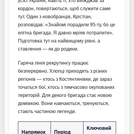
усієї України, навіть ті, хто виїжджав за
кордон, повертаються, щоб служити саме
тут. Один з новобранців, Крістіан,
розповідав: «Знайомі порадили 95-ту, бо це
елітна бригада. Я давно мріяв потрапити».
Підготовка тут на найвищому рівні, а
ставлення — як до родини.
Гаряча лінія рекрутингу працює
безперервно. Хлопці приходять з різних
регіонів — хтось з Костянтинівки, де зараз
точаться бої, хтось з тимчасово окупованих
територій. Для декого бригада стає новою
домівкою. Вони навчаються, тренуються,
стають частиною легенди.
Ключовий
Напрямок
Період