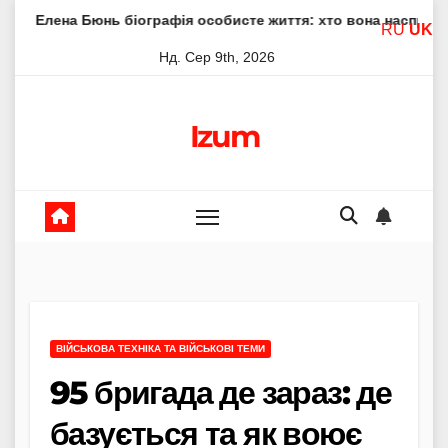
Skip
нь біографія особисте життя: хто вона насправді
Елена 
RU
UK
to
Нд. Сер 9th, 2026
content
Izum
ВІЙСЬКОВА ТЕХНІКА ТА ВІЙСЬКОВІ ТЕМИ
95 бригада де зараз: де
базується та як воює