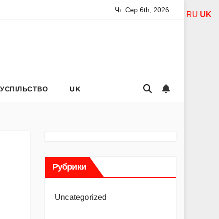
Чт. Сер 6th, 2026
дель Асанті: від порнозірки до співачки з хітами на радіо
RU
UK
СУСПІЛЬСТВО
UK
Рубрики
Uncategorized