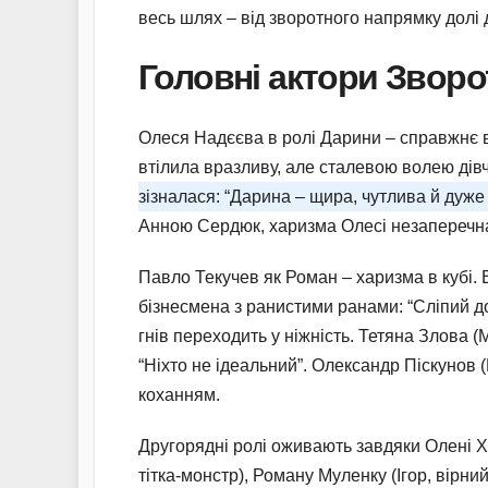
весь шлях – від зворотного напрямку долі
Головні актори Зворо
Олеся Надєєва в ролі Дарини – справжнє в
втілила вразливу, але сталевою волею дівчи
зізналася: “Дарина – щира, чутлива й дуже
Анною Сердюк, харизма Олесі незаперечн
Павло Текучев як Роман – харизма в кубі.
бізнесмена з ранистими ранами: “Сліпий до 
гнів переходить у ніжність. Тетяна Злова (
“Ніхто не ідеальний”. Олександр Піскунов (
коханням.
Другорядні ролі оживають завдяки Олені Х
тітка-монстр), Роману Муленку (Ігор, вірн