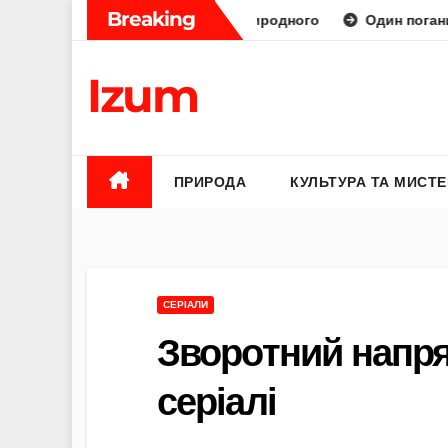
Skip
Breaking
ораторний діамант від природного
Один поганий відгук — 
to
content
Izum
ПРИРОДА
КУЛЬТУРА ТА МИСТ
СЕРІАЛИ
Зворотний напрям
серіалі