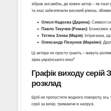
зібрав ансамбль, де кожен актор – як пазл
та інші забезпечили високий рівень: зйомк
Олеся Надєєва (Дарина):
Символ сил
Павло Текучев (Роман):
Бізнесмен з
Тетяна Злова (Марія):
Інтриганка, що
Олександр Піскунов (Маркіян):
Друг
Ці актори не просто грають – живуть ролям
зірка українського кіно!”
Графік виходу серій 
розклад
Щоб не пропустити жодного повороту, ось т
серії за вечір, тримаючи в напрузі.