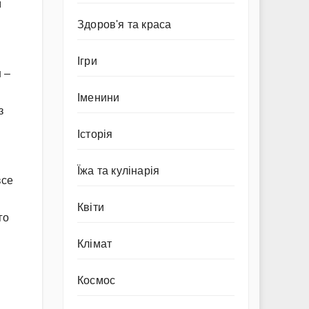
м
Здоров'я та краса
Ігри
 –
Іменини
з
Історія
Їжа та кулінарія
все
Квіти
го
Клімат
Космос