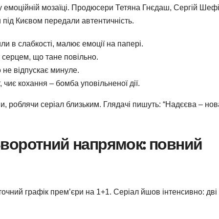
 у емоційній мозаїці. Продюсери Тетяна Гнєдаш, Сергій Шеф
и під Києвом передали автентичність.
и в слабкості, малює емоції на папері.
 серцем, що тане повільно.
 не відпускає минуле.
, чиє кохання – бомба уповільненої дії.
и, роблячи серіал близьким. Глядачі пишуть: “Надєєва – нов
Зворотний напрямок: повний
очний графік прем’єри на 1+1. Серіал йшов інтенсивно: дві