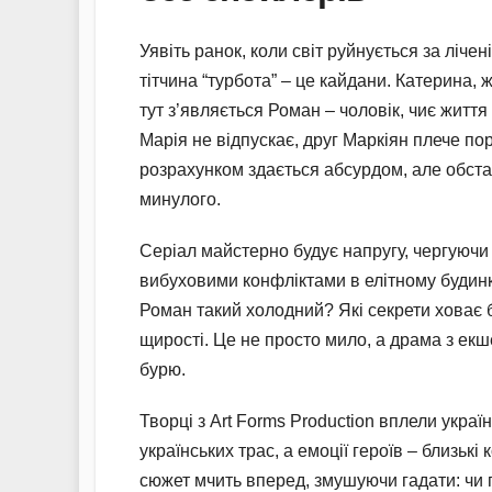
Уявіть ранок, коли світ руйнується за ліче
тітчина “турбота” – це кайдани. Катерина, 
тут з’являється Роман – чоловік, чиє жит
Марія не відпускає, друг Маркіян плече по
розрахунком здається абсурдом, але обстав
минулого.
Серіал майстерно будує напругу, чергуючи 
вибуховими конфліктами в елітному будинк
Роман такий холодний? Які секрети ховає бр
щирості. Це не просто мило, а драма з екше
бурю.
Творці з Art Forms Production вплели укра
українських трас, а емоції героїв – близькі
сюжет мчить вперед, змушуючи гадати: чи 