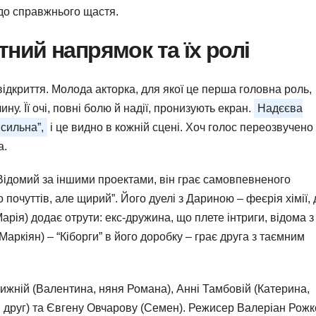
 до справжнього щастя.
тний напрямок та їх ролі
ідкриття. Молода акторка, для якої це перша головна роль,
ну. Її очі, повні болю й надії, пронизують екран.
Надєєва
 сильна”,
і це видно в кожній сцені. Хоч голос переозвучено
а.
 Відомий за іншими проектами, він грає самовпевненого
почуттів, але щирий”. Його дуелі з Дариною – феєрія хімії, 
Марія) додає отрути: екс-дружина, що плете інтриги, відома з
Маркіян) – “Кіборги” в його доробку – грає друга з таємним
ижній (Валентина, няня Романа), Анні Тамбовій (Катерина,
ий друг) та Євгену Овчарову (Семен). Режисер Валеріан Рожк