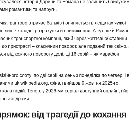
з’ясувалося: історія Дарини та Романа не залишить байдужи
тами романтики та напруги.
чка, раптово втрачає батьків і опиняється в лещатах чужої
рує лише холодні розрахунки й приниження. А тут ще й Роман
асник транспортної компанії, який через життєві обставини
 до пристрасті – класичний поворот, але поданий так свіжо, 
ся від кожного повороту долі. Ці 16 серій – як марафон
ійного слоту: по дві серії на день з понеділка по четвер, і 
даними uk.wikipedia.org, фінал вийшов 9 жовтня 2025-го,
 кола подій. Тепер, у 2026-му, серіал доступний онлайн, і йо
їнської драми.
ямок: від трагедії до кохання