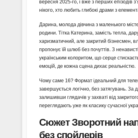
вересня 2025-го, і вже з перших епізодів 
нікого, хто любить глибокі драми з елемен
Дарина, молода дівчина з маленького місте
родини. Тітка Катерина, замість тепла, да
харизматичний, але закритий бізнесмен, вл
пропонує їй шлюб без почуттів. З ненависті
українським колоритом, що серце стискаєть
емоцій, де кожна сцена дихає реальністю.
Чому саме 16? Формат ідеальний для телевіз
завершується логічно, без затягувань. За 
залишивши глядачів у захваті від закритого
переглядають уже як класику сучасної укра
Сюжет Зворотний напр
без спойлерів