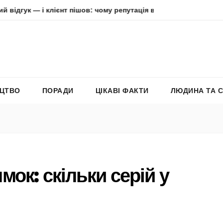
і клієнт пішов: чому репутація в інтернеті вирішує все
А
ЕЦТВО
ПОРАДИ
ЦІКАВІ ФАКТИ
ЛЮДИНА ТА 
ок: скільки серій у