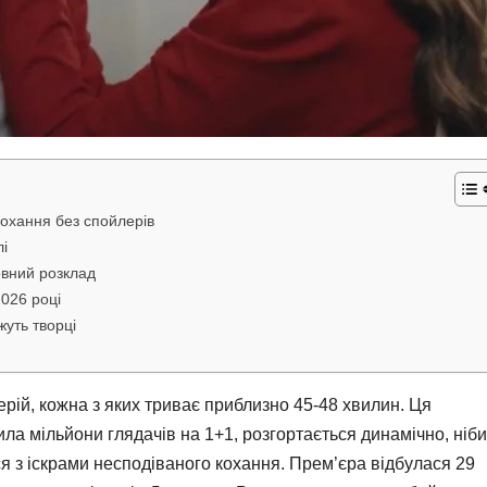
кохання без спойлерів
лі
овний розклад
026 році
уть творці
ерій, кожна з яких триває приблизно 45-48 хвилин. Ця
ла мільйони глядачів на 1+1, розгортається динамічно, ніби
ся з іскрами несподіваного кохання. Прем’єра відбулася 29