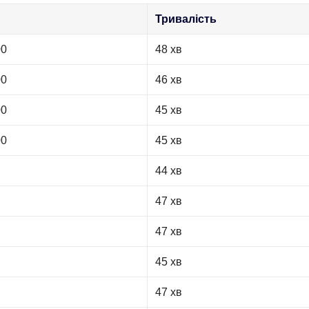
Тривалість
00
48 хв
00
46 хв
00
45 хв
00
45 хв
44 хв
47 хв
47 хв
45 хв
47 хв