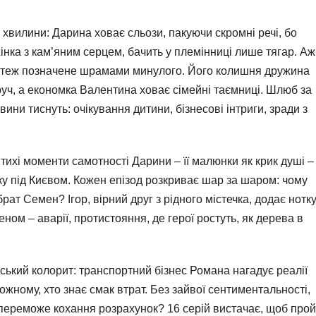
ні хвилини: Дарина ховає сльози, пакуючи скромні речі, бо
жінка з кам’яним серцем, бачить у племінниці лише тягар. Аж
тя теж позначене шрамами минулого. Його колишня дружина
руч, а економка Валентина ховає сімейні таємниці. Шлюб за
ини тиснуть: очікування дитини, бізнесові інтриги, зради з
тихі моменти самотності Дарини – її малюнки як крик душі –
у під Києвом. Кожен епізод розкриває шар за шаром: чому
ат Семен? Ігор, вірний друг з рідного містечка, додає нотк
ном – аварії, протистояння, де герої ростуть, як дерева в
їнський колорит: транспортний бізнес Романа нагадує реалії
 кожному, хто знає смак втрат. Без зайвої сентиментальності,
переможе кохання розрахунок? 16 серій вистачає, щоб прой