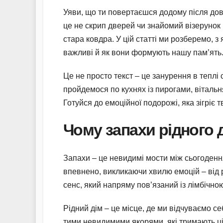
Уяви, що ти повертаєшся додому після довг
це не скрип дверей чи знайомий візерунок 
стара ковдра. У цій статті ми розберемо, з
важливі й як вони формують нашу пам’ять
Це не просто текст – це занурення в теплі
пройдемося по кухнях із пирогами, вітальнях
Готуйся до емоційної подорожі, яка зігріє т
Чому запахи рідного
Запахи – це невидимі мости між сьогоденн
впевнено, викликаючи хвилю емоцій – від р
сенс, який напряму пов’язаний із лімбічно
Рідний дім – це місце, де ми відчуваємо се
тими невидимими якорями, які тримають ці 