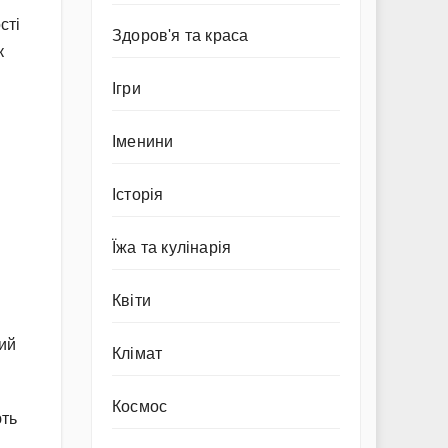
сті
Здоров'я та краса
к
Ігри
Іменини
Історія
Їжа та кулінарія
Квіти
ний
Клімат
Космос
ють