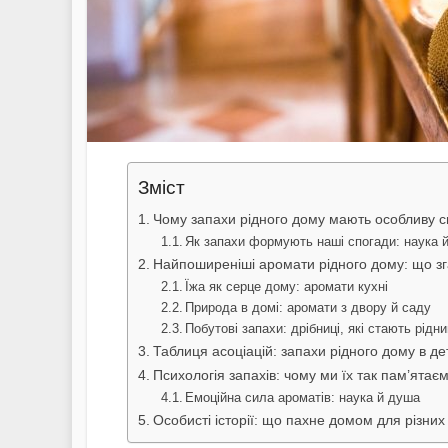
Зміст
Чому запахи рідного дому мають особливу с
Як запахи формують наші спогади: наука й
Найпоширеніші аромати рідного дому: що з
Їжа як серце дому: аромати кухні
Природа в домі: аромати з двору й саду
Побутові запахи: дрібниці, які стають рідн
Таблиця асоціацій: запахи рідного дому в д
Психологія запахів: чому ми їх так пам’ятає
Емоційна сила ароматів: наука й душа
Особисті історії: що пахне домом для різни