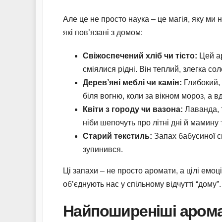
Але це не просто наука – це магія, яку ми 
які пов’язані з домом:
Свіжоспечений хліб чи тісто:
Цей ар
сміялися рідні. Він теплий, злегка с
Дерев’яні меблі чи камін:
Глибокий, 
біля вогню, коли за вікном мороз, а в
Квіти з городу чи вазона:
Лаванда, т
ніби шепочуть про літні дні й мамину 
Старий текстиль:
Запах бабусиної ск
зупинився.
Ці запахи – не просто аромати, а цілі емоц
об’єднують нас у спільному відчутті “дому”.
Найпоширеніші арома