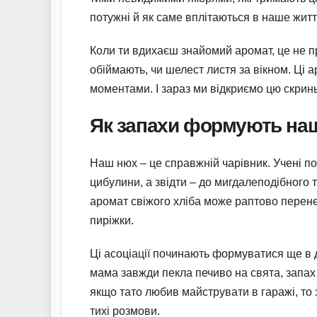
потужні й як саме вплітаються в наше житт
Коли ти вдихаєш знайомий аромат, це не про
обіймають, чи шелест листя за вікном. Ці 
моментами. І зараз ми відкриємо цю скрин
Як запахи формують наші
Наш нюх – це справжній чарівник. Учені по
цибулини, а звідти – до мигдалеподібного ті
аромат свіжого хліба може раптово перенес
пиріжки.
Ці асоціації починають формуватися ще в д
мама завжди пекла печиво на свята, запах 
якщо тато любив майструвати в гаражі, то
тихі розмови.