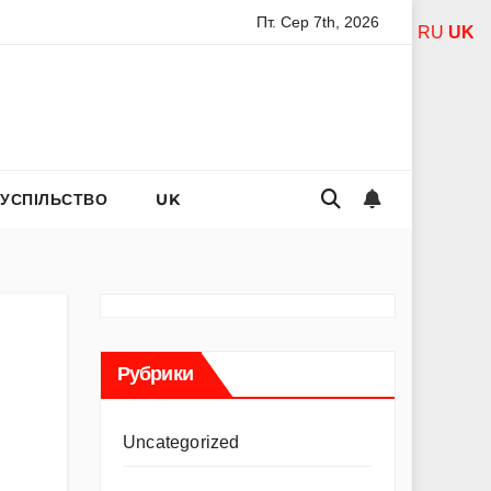
Пт. Сер 7th, 2026
вятої богородиці за дітей: слова захисту і материнського теп
RU
UK
СУСПІЛЬСТВО
UK
Рубрики
Uncategorized