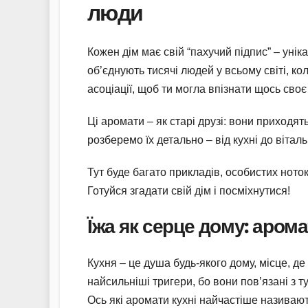
люди
Кожен дім має свій “пахучий підпис” – уніка
об’єднують тисячі людей у всьому світі, ко
асоціації, щоб ти могла впізнати щось своє
Ці аромати – як старі друзі: вони приходя
розберемо їх детально – від кухні до віталь
Тут буде багато прикладів, особистих ноток 
Готуйся згадати свій дім і посміхнутися!
Їжа як серце дому: арома
Кухня – це душа будь-якого дому, місце, де
найсильніші тригери, бо вони пов’язані з 
Ось які аромати кухні найчастіше називаю