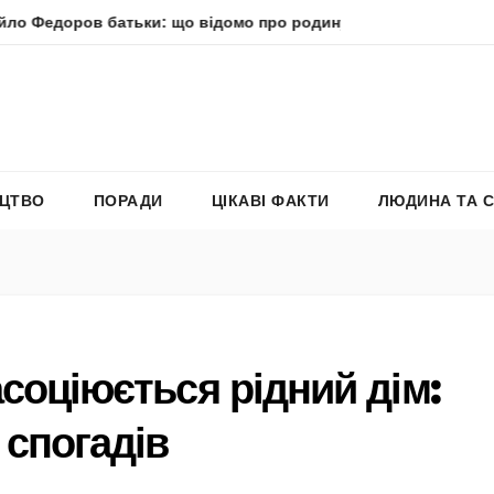
в батьки: що відомо про родину політика
Молитва прес
ЕЦТВО
ПОРАДИ
ЦІКАВІ ФАКТИ
ЛЮДИНА ТА 
соціюється рідний дім:
 спогадів