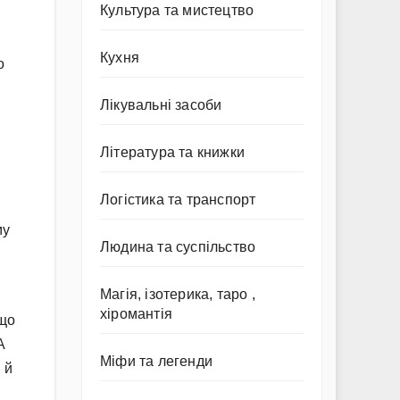
Культура та мистецтво
Кухня
о
Лікувальні засоби
Література та книжки
Логістика та транспорт
му
Людина та суспільство
Магія, ізотерика, таро ,
хіромантія
кщо
А
Міфи та легенди
 й