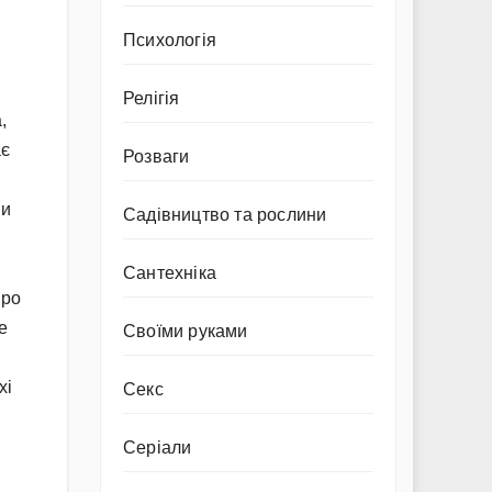
Психологія
Релігія
,
ає
Розваги
ми
Садівництво та рослини
Сантехніка
про
е
Своїми руками
хі
Секс
Серіали