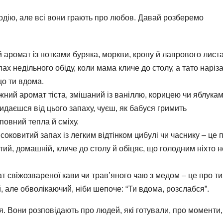
лодію, але всі вони грають про любов. Давай розберемо
 аромат із нотками буряка, моркви, кропу й лаврового листа
ах недільного обіду, коли мама кличе до столу, а тато наріз
 що ти вдома.
жний аромат тіста, змішаний із ваніллю, корицею чи яблука
кидаєшся від цього запаху, чуєш, як бабуся гримить
повний тепла й сміху.
соковитий запах із легким відтінком цибулі чи часнику – це 
устий, домашній, кличе до столу й обіцяє, що голодним ніхто н
 свіжозвареної кави чи трав’яного чаю з медом – це про ти
, але обволікаючий, ніби шепоче: “Ти вдома, розслабся”.
тя. Вони розповідають про людей, які готували, про моменти,