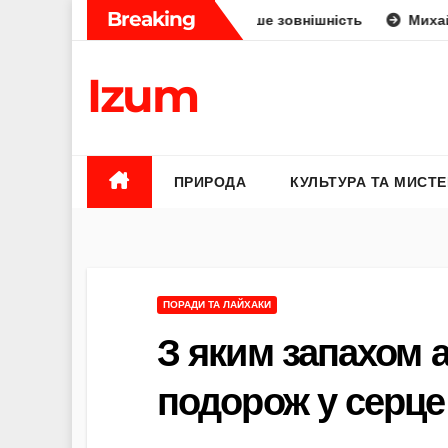
Skip
Breaking
дини: укус, отрута чи лише зовнішність
Михайло Федоро
to
content
Izum
ПРИРОДА
КУЛЬТУРА ТА МИСТ
ПОРАДИ ТА ЛАЙХАКИ
З яким запахом а
подорож у серце