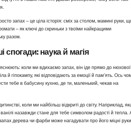
я.
сто запах – це ціла історія: сміх за столом, мамині руки, щ
аромати – як ключі до скриньки з твоїми найкращими
ьку разом.
 спогади: наука й магія
яснюють: коли ми вдихаємо запах, він іде прямо до нюхової
ла й гіпокампу, які відповідають за емоції й пам’ять. Ось чо
ти тебе в бабусину кухню, де ти, маленький, чекав на
итинстві, коли ми найбільш відкриті до світу. Наприклад, я
ванілі назавжди стане для тебе символом радості й тепла. 
 запах дерева чи фарби може нагадувати про його міцні руки