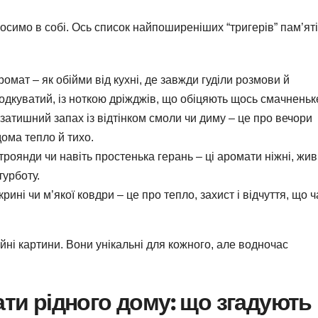
носимо в собі. Ось список найпоширеніших “тригерів” пам’яті
омат – як обійми від кухні, де завжди гуділи розмови й
олодкуватий, із ноткою дріжджів, що обіцяють щось смачненьк
затишний запах із відтінком смоли чи диму – це про вечори
дома тепло й тихо.
роянди чи навіть простенька герань – ці аромати ніжні, живі
турботу.
рині чи м’якої ковдри – це про тепло, захист і відчуття, що ч
ійні картини. Вони унікальні для кожного, але водночас
ти рідного дому: що згадують