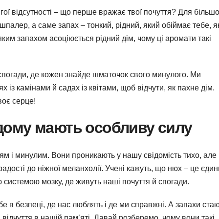
ої відсутності – що перше вражає твої почуття? Для більшо
шпалер, а саме запах – тонкий, рідний, який обіймає тебе, я
 яким запахом асоціюється рідний дім, чому ці аромати такі
.
 спогади, де кожен знайде шматочок свого минулого. Ми
 із камінами й садах із квітами, щоб відчути, як пахне дім.
воє серце!
 дому мають особливу силу
ям і минулим. Вони проникають у нашу свідомість тихо, але
адості до ніжної меланхолії. Учені кажуть, що нюх – це єди
ю системою мозку, де живуть наші почуття й спогади.
бе в безпеці, де нас люблять і де ми справжні. А запахи ста
відчуття в нашій пам’яті. Давай розберемо, чому вони такі