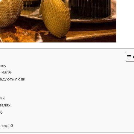
илу
 магія
гадують люди
ими
еталях
мо
х людей