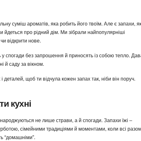
льну суміш ароматів, яка робить його твоїм. Але є запахи, як
ли йдеться про рідний дім. Ми зібрали найпопулярніші
 чи відкрити нове.
ть у спогади без запрошення й приносять із собою тепло. Да
ні й саду за вікном.
і деталей, щоб ти відчула кожен запах так, ніби він поруч.
ти кухні
 народжуються не лише страви, а й спогади. Запахи їжі –
турботою, сімейними традиціями й моментами, коли всі разом
ть “домашніми”.