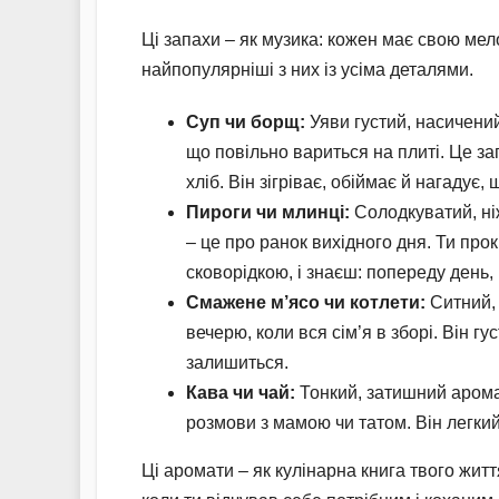
Ці запахи – як музика: кожен має свою ме
найпопулярніші з них із усіма деталями.
Суп чи борщ:
Уяви густий, насичений
що повільно вариться на плиті. Це зап
хліб. Він зігріває, обіймає й нагадує,
Пироги чи млинці:
Солодкуватий, ні
– це про ранок вихідного дня. Ти про
сковорідкою, і знаєш: попереду день, 
Смажене м’ясо чи котлети:
Ситний, 
вечерю, коли вся сім’я в зборі. Він г
залишиться.
Кава чи чай:
Тонкий, затишний аромат
розмови з мамою чи татом. Він легкий
Ці аромати – як кулінарна книга твого жит