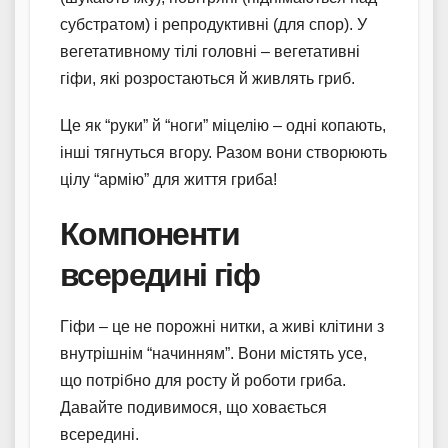
субстратом) і репродуктивні (для спор). У
вегетативному тілі головні – вегетативні
гіфи, які розростаються й живлять гриб.
Це як “руки” й “ноги” міцелію – одні копають,
інші тягнуться вгору. Разом вони створюють
цілу “армію” для життя гриба!
Компоненти
всередині гіф
Гіфи – це не порожні нитки, а живі клітини з
внутрішнім “начинням”. Вони містять усе,
що потрібно для росту й роботи гриба.
Давайте подивимося, що ховається
всередині.