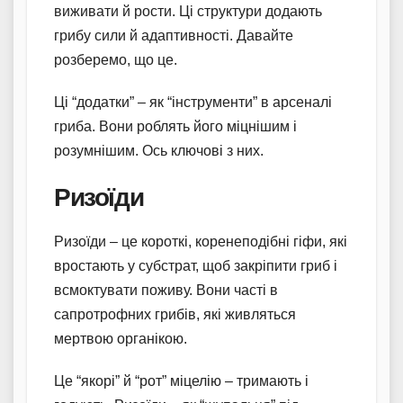
виживати й рости. Ці структури додають
грибу сили й адаптивності. Давайте
розберемо, що це.
Ці “додатки” – як “інструменти” в арсеналі
гриба. Вони роблять його міцнішим і
розумнішим. Ось ключові з них.
Ризоїди
Ризоїди – це короткі, коренеподібні гіфи, які
вростають у субстрат, щоб закріпити гриб і
всмоктувати поживу. Вони часті в
сапротрофних грибів, які живляться
мертвою органікою.
Це “якорі” й “рот” міцелію – тримають і