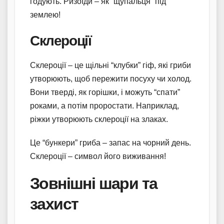
годують. Ризоїди – як “щупальця” під
землею!
Склероції
Склероції – це щільні “клубки” гіф, які гриби
утворюють, щоб пережити посуху чи холод.
Вони тверді, як горішки, і можуть “спати”
роками, а потім проростати. Наприклад,
ріжки утворюють склероції на злаках.
Це “бункери” гриба – запас на чорний день.
Склероції – символ його виживання!
Зовнішні шари та
захист