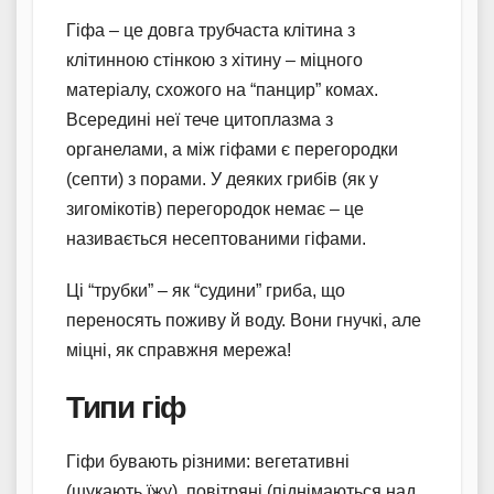
Гіфа – це довга трубчаста клітина з
клітинною стінкою з хітину – міцного
матеріалу, схожого на “панцир” комах.
Всередині неї тече цитоплазма з
органелами, а між гіфами є перегородки
(септи) з порами. У деяких грибів (як у
зигомікотів) перегородок немає – це
називається несептованими гіфами.
Ці “трубки” – як “судини” гриба, що
переносять поживу й воду. Вони гнучкі, але
міцні, як справжня мережа!
Типи гіф
Гіфи бувають різними: вегетативні
(шукають їжу), повітряні (піднімаються над