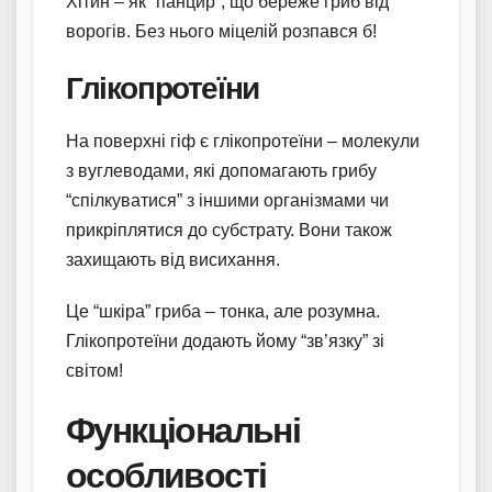
Хітин – як “панцир”, що береже гриб від
ворогів. Без нього міцелій розпався б!
Глікопротеїни
На поверхні гіф є глікопротеїни – молекули
з вуглеводами, які допомагають грибу
“спілкуватися” з іншими організмами чи
прикріплятися до субстрату. Вони також
захищають від висихання.
Це “шкіра” гриба – тонка, але розумна.
Глікопротеїни додають йому “зв’язку” зі
світом!
Функціональні
особливості