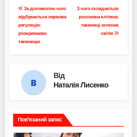
Навігація
За допомогою чого
З чого складається
відбувається нервова
рослинна клітина:
записів
регуляція:
таємниці зелених
розкриваємо
світів
таємницю
Від
Наталія Лисенко
Пов’язаний запис