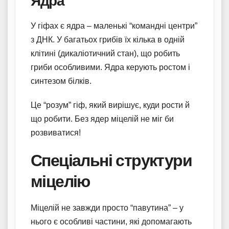
Ядра
У гіфах є ядра – маленькі “командні центри”
з ДНК. У багатьох грибів їх кілька в одній
клітині (дикаліотичний стан), що робить
гриби особливими. Ядра керують ростом і
синтезом білків.
Це “розум” гіф, який вирішує, куди рости й
що робити. Без ядер міцелій не міг би
розвиватися!
Спеціальні структури
міцелію
Міцелій не завжди просто “павутина” – у
нього є особливі частини, які допомагають