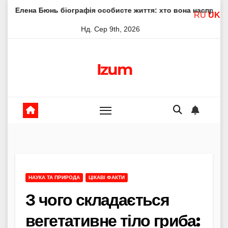
Skip
нь біографія особисте життя: хто вона насправді
Елена 
RU
UK
to
Нд. Сер 9th, 2026
content
Izum
НАУКА ТА ПРИРОДА
ЦІКАВІ ФАКТИ
З чого складається
вегетативне тіло гриба: