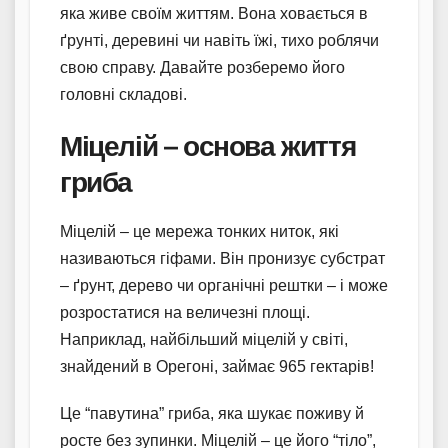
яка живе своїм життям. Вона ховається в
ґрунті, деревині чи навіть їжі, тихо роблячи
свою справу. Давайте розберемо його
головні складові.
Міцелій – основа життя
гриба
Міцелій – це мережа тонких ниток, які
називаються гіфами. Він пронизує субстрат
– ґрунт, дерево чи органічні рештки – і може
розростатися на величезні площі.
Наприклад, найбільший міцелій у світі,
знайдений в Орегоні, займає 965 гектарів!
Це “павутина” гриба, яка шукає поживу й
росте без зупинки. Міцелій – це його “тіло”,