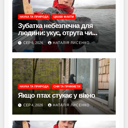
НАУКА ТА ПРИРОДА
ЦІКАВІ ФАКТИ
Зубатка небезпечна для
людини: укус, отрута чи
лише зовнішність
СЕР 6, 2026
НАТАЛІЯ ЛИСЕНКО
НАУКА ТА ПРИРОДА
СНИ ТА ПРИКМЕТИ
Якщо птах стукає у вікно
СЕР 4, 2026
НАТАЛІЯ ЛИСЕНКО