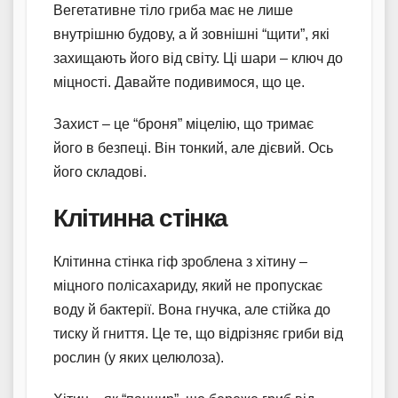
Вегетативне тіло гриба має не лише
внутрішню будову, а й зовнішні “щити”, які
захищають його від світу. Ці шари – ключ до
міцності. Давайте подивимося, що це.
Захист – це “броня” міцелію, що тримає
його в безпеці. Він тонкий, але дієвий. Ось
його складові.
Клітинна стінка
Клітинна стінка гіф зроблена з хітину –
міцного полісахариду, який не пропускає
воду й бактерії. Вона гнучка, але стійка до
тиску й гниття. Це те, що відрізняє гриби від
рослин (у яких целюлоза).