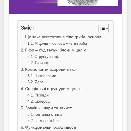
Зміст
Що таке вегетативне тіло гриба: основи
Міцелій – основа життя гриба
Гіфи – будівельні блоки міцелію
Структура гіф
Типи гіф
Компоненти всередині гіф
Цитоплазма
Ядра
Спеціальні структури міцелію
Ризоїди
Склероції
Зовнішні шари та захист
Клітинна стінка
Глікопротеїни
Функціональні особливості