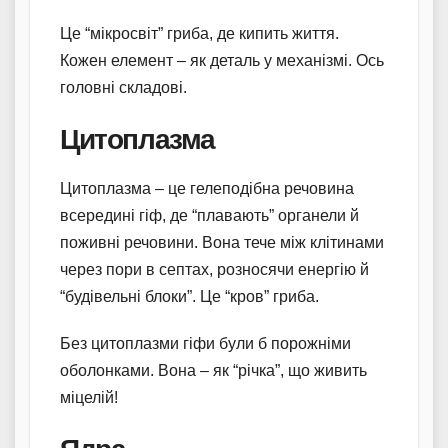
Це “мікросвіт” гриба, де кипить життя.
Кожен елемент – як деталь у механізмі. Ось
головні складові.
Цитоплазма
Цитоплазма – це гелеподібна речовина
всередині гіф, де “плавають” органели й
поживні речовини. Вона тече між клітинами
через пори в септах, розносячи енергію й
“будівельні блоки”. Це “кров” гриба.
Без цитоплазми гіфи були б порожніми
оболонками. Вона – як “річка”, що живить
міцелій!