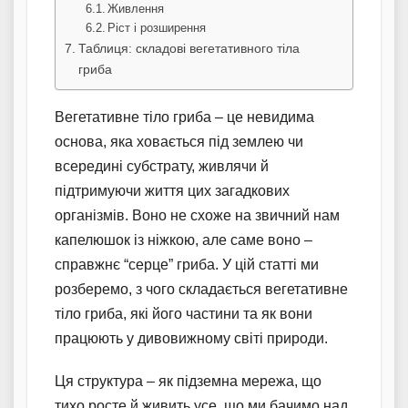
Живлення
Ріст і розширення
Таблиця: складові вегетативного тіла
гриба
Вегетативне тіло гриба – це невидима
основа, яка ховається під землею чи
всередині субстрату, живлячи й
підтримуючи життя цих загадкових
організмів. Воно не схоже на звичний нам
капелюшок із ніжкою, але саме воно –
справжнє “серце” гриба. У цій статті ми
розберемо, з чого складається вегетативне
тіло гриба, які його частини та як вони
працюють у дивовижному світі природи.
Ця структура – як підземна мережа, що
тихо росте й живить усе, що ми бачимо над