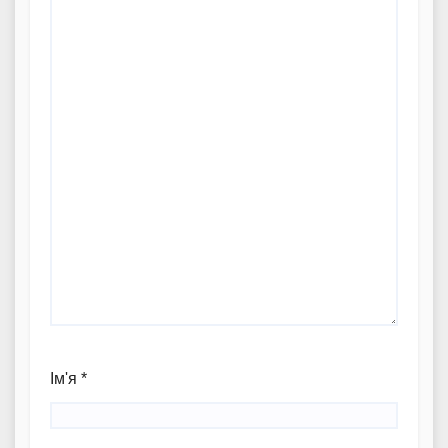
Ім'я
*