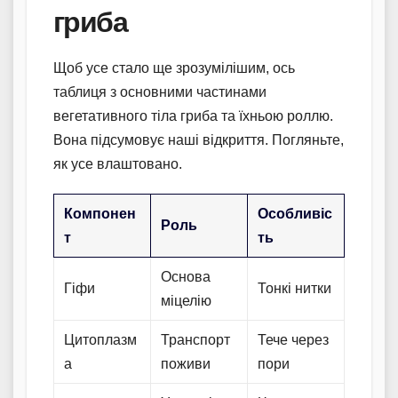
гриба
Щоб усе стало ще зрозумілішим, ось
таблиця з основними частинами
вегетативного тіла гриба та їхньою роллю.
Вона підсумовує наші відкриття. Погляньте,
як усе влаштовано.
Компонен
Особливіс
Роль
т
ть
Основа
Гіфи
Тонкі нитки
міцелію
Цитоплазм
Транспорт
Тече через
а
поживи
пори