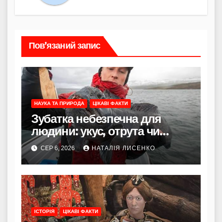
Пов’язаний запис
НАУКА ТА ПРИРОДА
ЦІКАВІ ФАКТИ
Зубатка небезпечна для
людини: укус, отрута чи
лише зовнішність
СЕР 6, 2026
НАТАЛІЯ ЛИСЕНКО
ІСТОРІЯ
ЦІКАВІ ФАКТИ