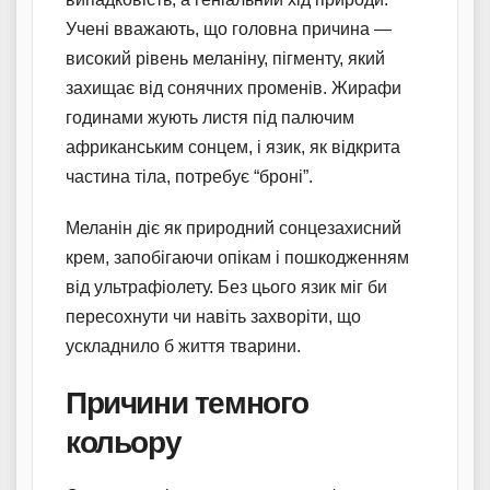
Учені вважають, що головна причина —
високий рівень меланіну, пігменту, який
захищає від сонячних променів. Жирафи
годинами жують листя під палючим
африканським сонцем, і язик, як відкрита
частина тіла, потребує “броні”.
Меланін діє як природний сонцезахисний
крем, запобігаючи опікам і пошкодженням
від ультрафіолету. Без цього язик міг би
пересохнути чи навіть захворіти, що
ускладнило б життя тварини.
Причини темного
кольору