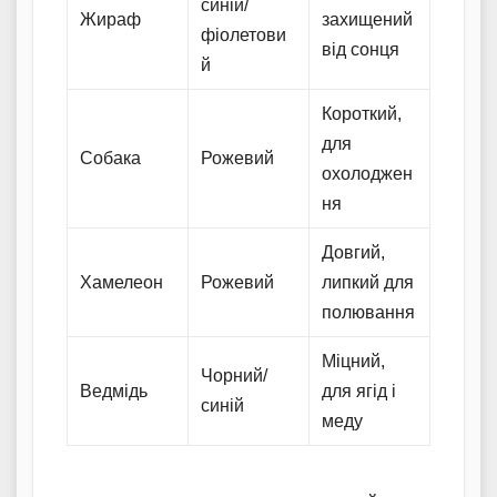
синій/
Жираф
захищений
фіолетови
від сонця
й
Короткий,
для
Собака
Рожевий
охолоджен
ня
Довгий,
Хамелеон
Рожевий
липкий для
полювання
Міцний,
Чорний/
Ведмідь
для ягід і
синій
меду