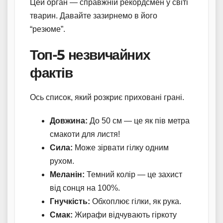
Цей орган — справжній рекордсмен у світі
тварин. Давайте зазирнемо в його
“резюме”.
Топ-5 незвичайних
фактів
Ось список, який розкриє приховані грані.
Довжина:
До 50 см — це як пів метра
смакоти для листя!
Сила:
Може зірвати гілку одним
рухом.
Меланін:
Темний колір — це захист
від сонця на 100%.
Гнучкість:
Обхоплює гілки, як рука.
Смак:
Жирафи відчувають гіркоту