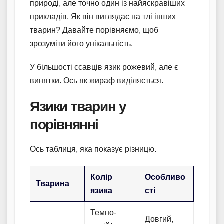
природі, але точно один із найяскравіших
прикладів. Як він виглядає на тлі інших
тварин? Давайте порівняємо, щоб
зрозуміти його унікальність.
У більшості ссавців язик рожевий, але є
винятки. Ось як жираф виділяється.
Язики тварин у
порівнянні
Ось таблиця, яка показує різницю.
Колір
Особливо
Тварина
язика
сті
Темно-
Довгий,