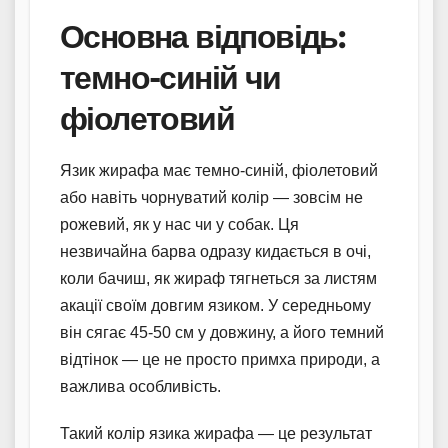
Основна відповідь:
темно-синій чи
фіолетовий
Язик жирафа має темно-синій, фіолетовий
або навіть чорнуватий колір — зовсім не
рожевий, як у нас чи у собак. Ця
незвичайна барва одразу кидається в очі,
коли бачиш, як жираф тягнеться за листям
акації своїм довгим язиком. У середньому
він сягає 45-50 см у довжину, а його темний
відтінок — це не просто примха природи, а
важлива особливість.
Такий колір язика жирафа — це результат