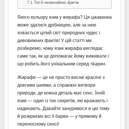
Топ-5 незвичайних фактів
Якого кольору язик у жирафа? Ця цікавинка
може здатися дрібницею, але за нею
ховається цілий світ природних чудес і
дивовижних фактів! У цій статті ми
розберемо, чому язик жирафа виглядає
саме так, як це допомагає йому виживати і
що робить його унікальним серед тварин.
Жирафи — це не просто високі красені з
довгими шиями, а справжні витвори
природи, де кожна деталь має сенс. Їхній
язик — один із тих секретів, які вражають і
надихають. Давайте зануримося в цю тему
й розкриємо всі її барви — у прямому й
переносному сенсі!