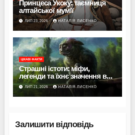
Принцеса Укоку: таємниця
алтайської мумії
ЛИП 23, 2026
НАТАЛІЯ ЛИСЕНКО
ЦІКАВІ ФАКТИ
Страшні істоти: міфи,
легенди та їхнє значення в
культурі
ЛИП 21, 2026
НАТАЛІЯ ЛИСЕНКО
Залишити відповідь