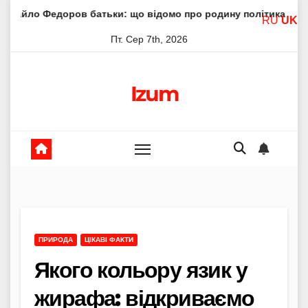
Skip
ов батьки: що відомо про родину політика
Молитва пре
RU
UK
to
Пт. Сер 7th, 2026
content
Izum
ПРИРОДА
ЦІКАВІ ФАКТИ
Якого кольору язик у
жирафа: відкриваємо