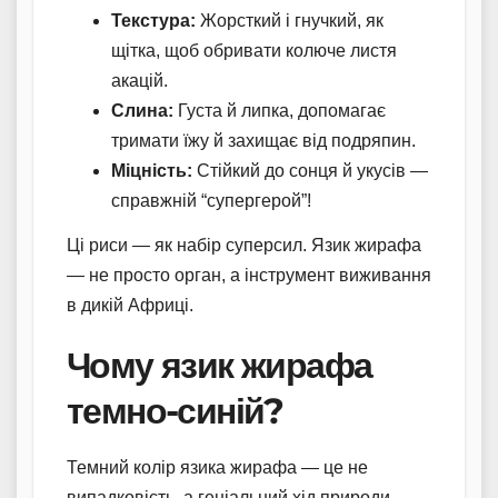
Текстура:
Жорсткий і гнучкий, як
щітка, щоб обривати колюче листя
акацій.
Слина:
Густа й липка, допомагає
тримати їжу й захищає від подряпин.
Міцність:
Стійкий до сонця й укусів —
справжній “супергерой”!
Ці риси — як набір суперсил. Язик жирафа
— не просто орган, а інструмент виживання
в дикій Африці.
Чому язик жирафа
темно-синій?
Темний колір язика жирафа — це не
випадковість, а геніальний хід природи.