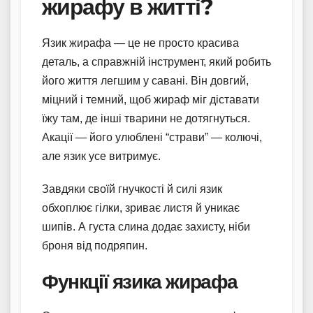
жирафу в житті?
Язик жирафа — це не просто красива
деталь, а справжній інструмент, який робить
його життя легшим у савані. Він довгий,
міцний і темний, щоб жираф міг діставати
їжу там, де інші тварини не дотягнуться.
Акації — його улюблені “страви” — колючі,
але язик усе витримує.
Завдяки своїй гнучкості й силі язик
обхоплює гілки, зриває листя й уникає
шипів. А густа слина додає захисту, ніби
броня від подряпин.
Функції язика жирафа