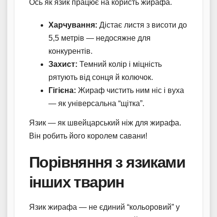
Ось як язик працює на користь жирафа.
Харчування:
Дістає листя з висоти до
5,5 метрів — недосяжне для
конкурентів.
Захист:
Темний колір і міцність
рятують від сонця й колючок.
Гігієна:
Жираф чистить ним ніс і вуха
— як універсальна “щітка”.
Язик — як швейцарський ніж для жирафа.
Він робить його королем савани!
Порівняння з язиками
інших тварин
Язик жирафа — не єдиний “кольоровий” у