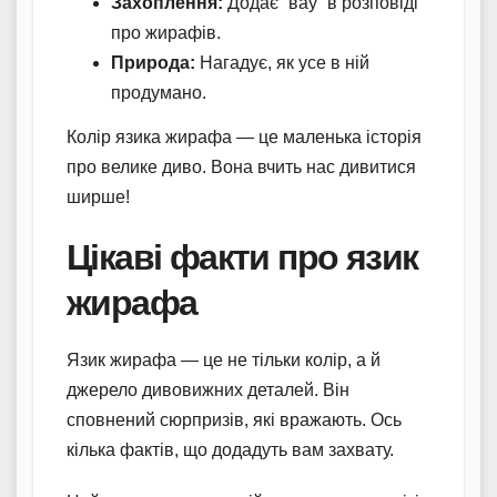
Захоплення:
Додає “вау” в розповіді
про жирафів.
Природа:
Нагадує, як усе в ній
продумано.
Колір язика жирафа — це маленька історія
про велике диво. Вона вчить нас дивитися
ширше!
Цікаві факти про язик
жирафа
Язик жирафа — це не тільки колір, а й
джерело дивовижних деталей. Він
сповнений сюрпризів, які вражають. Ось
кілька фактів, що додадуть вам захвату.