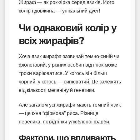
Жираф — як рок-зірка серед язиків. Його
колір і довжина — унікальний дует!
Чи однаковий колір у
всіх жирафів?
Хоча язик жирафа зазвичай темно-синій чи
фіолетовий, у різних особин відтінок може
трохи варіюватися. У когось він більш
чорний, у когось — синюватий. Це залежить
від кількості меланіну й генетики.
Але загалом усі жирафи мають темний язик
— це їхня “фірмова” риса. Різниця
невелика, як відтінки улюбленої фарби.
Фактори, що впливають