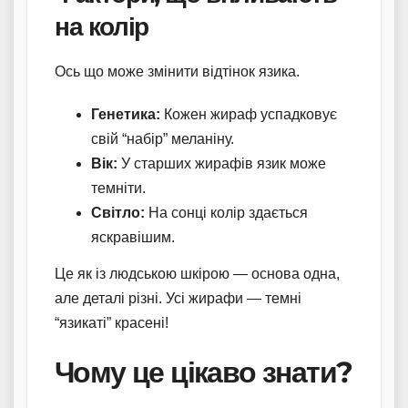
на колір
Ось що може змінити відтінок язика.
Генетика:
Кожен жираф успадковує
свій “набір” меланіну.
Вік:
У старших жирафів язик може
темніти.
Світло:
На сонці колір здається
яскравішим.
Це як із людською шкірою — основа одна,
але деталі різні. Усі жирафи — темні
“язикаті” красені!
Чому це цікаво знати?