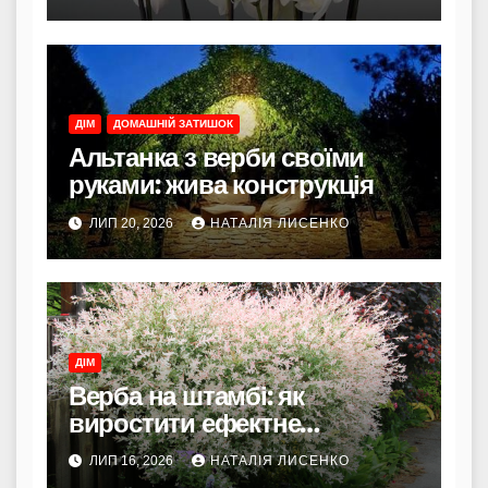
ДІМ
ДОМАШНІЙ ЗАТИШОК
Альтанка з верби своїми
руками: жива конструкція
ЛИП 20, 2026
НАТАЛІЯ ЛИСЕНКО
ДІМ
Верба на штамбі: як
виростити ефектне
декоративне деревце в
ЛИП 16, 2026
НАТАЛІЯ ЛИСЕНКО
українському саду