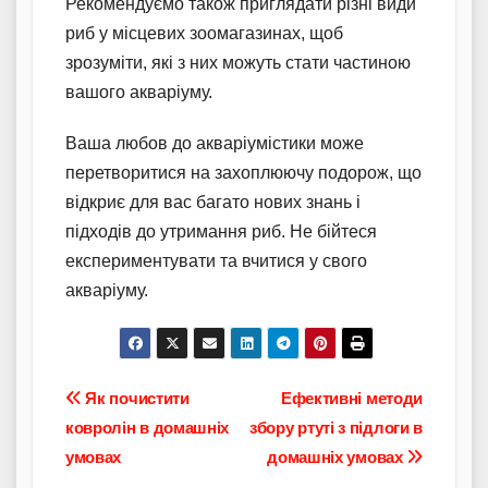
Рекомендуємо також приглядати різні види
риб у місцевих зоомагазинах, щоб
зрозуміти, які з них можуть стати частиною
вашого акваріуму.
Ваша любов до акваріумістики може
перетворитися на захоплюючу подорож, що
відкриє для вас багато нових знань і
підходів до утримання риб. Не бійтеся
експериментувати та вчитися у свого
акваріуму.
Навігація
Як почистити
Ефективні методи
ковролін в домашніх
збору ртуті з підлоги в
записів
умовах
домашніх умовах