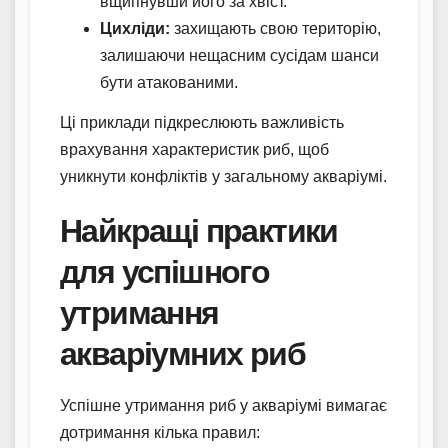
вщипнувши його за хвіст.
Цихліди:
захищають свою територію,
залишаючи нещасним сусідам шанси
бути атакованими.
Ці приклади підкреслюють важливість
врахування характеристик риб, щоб
уникнути конфліктів у загальному акваріумі.
Найкращі практики
для успішного
утримання
акваріумних риб
Успішне утримання риб у акваріумі вимагає
дотримання кілька правил: