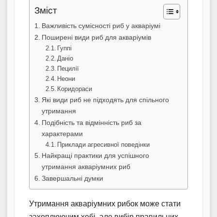
Зміст
Важливість сумісності риб у акваріумі
Поширені види риб для акваріумів
Гуппі
Даніо
Пецилії
Неони
Коридораси
Які види риб не підходять для спільного
утримання
Подібність та відмінність риб за
характерами
Приклади агресивної поведінки
Найкращі практики для успішного
утримання акваріумних риб
Завершальні думки
Утримання акваріумних рибок може стати
захоплюючим хобі, але вибір правильних