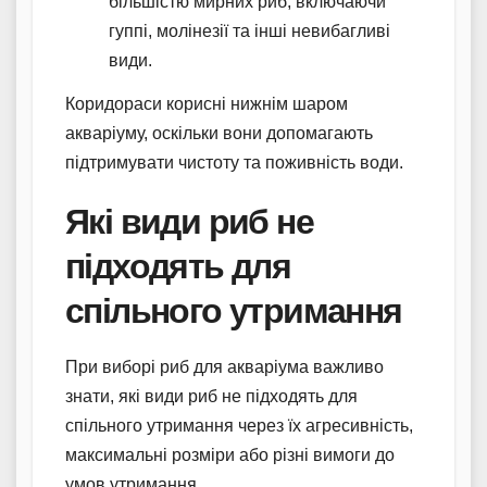
більшістю мирних риб, включаючи
гуппі, молінезії та інші невибагливі
види.
Коридораси корисні нижнім шаром
акваріуму, оскільки вони допомагають
підтримувати чистоту та поживність води.
Які види риб не
підходять для
спільного утримання
При виборі риб для акваріума важливо
знати, які види риб не підходять для
спільного утримання через їх агресивність,
максимальні розміри або різні вимоги до
умов утримання.