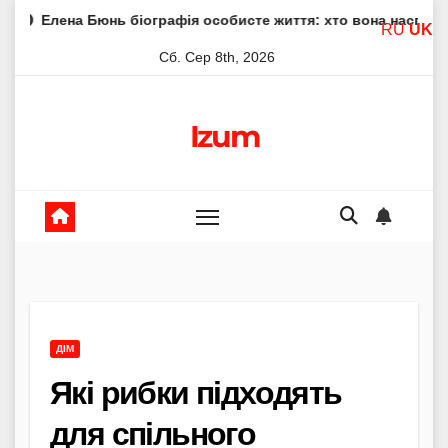
Skip
нь біографія особисте життя: хто вона насправді
Елена
RU
UK
to
Сб. Сер 8th, 2026
content
Izum
ДІМ
Які рибки підходять
для спільного