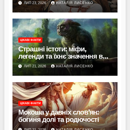
ЛИП 23, 2026
НАТАЛІЯ ЛИСЕНКО
ЦІКАВІ ФАКТИ
Страшні істоти: міфи,
легенди та їхнє значення в
культурі
ЛИП 21, 2026
НАТАЛІЯ ЛИСЕНКО
ЦІКАВІ ФАКТИ
Мокоша у давніх слов’ян:
богиня долі та родючості
ЛИП 21, 2026
НАТАЛІЯ ЛИСЕНКО