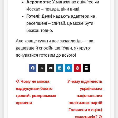
Аеропорти:
У магазинах duty-free чи
кіосках – правда, ціни вищі.
Готелі:
Деякі надають адаптери на
ресепшені – спитай, це може бути
безкоштовно.
Але краще купити все заздалегідь – так
дешевше й спокійніше. Уяви, як круто
почуватися готовим до всього!
Навігація
Чому не можна
У чому відмінність
надрукувати багато
українських
записів
грошей: розкриваємо
національних
причини
політичних партій
Галичини в оцінці
сучасників?