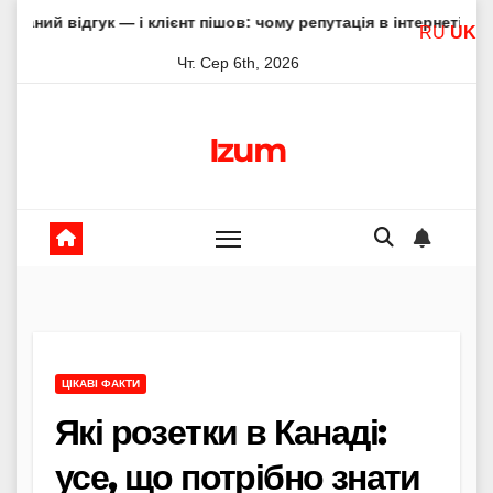
Skip
 — і клієнт пішов: чому репутація в інтернеті вирішує все
RU
UK
to
Чт. Сер 6th, 2026
content
Izum
ЦІКАВІ ФАКТИ
Які розетки в Канаді:
усе, що потрібно знати