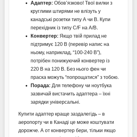
Адаптер:
Обов’язково! Твої вилки з
круглими штирями не влізуть у
канадські розетки типу А чи В. Купи
перехідник із типу С/F на А/В.
Конвертер:
Якщо твій прилад не
підтримує 120 В (перевір напис на
ньому, наприклад, “100-240 В”),
потрібен понижуючий конвертер із
220 В на 120 В. Без нього фен чи
праска можуть “попрощатися” з тобою.
Порада:
Для телефону чи ноутбука
зазвичай вистачить адаптера – їхні
зарядки універсальні.
Купити адаптер краще заздалегідь – в
аеропорту чи в Канаді це може коштувати
дорожче. А от конвертер бери, тільки якщо