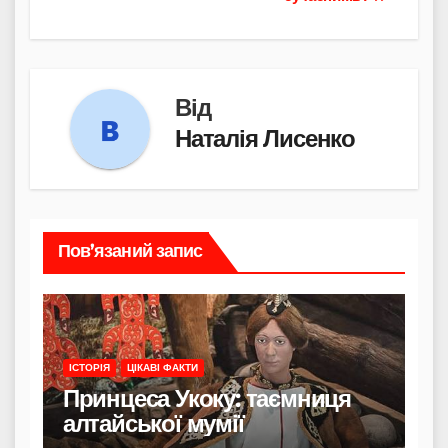
Від
Наталія Лисенко
Пов’язаний запис
ІСТОРІЯ
ЦІКАВІ ФАКТИ
Принцеса Укоку: таємниця
алтайської мумії