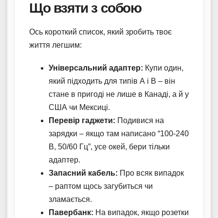
Що взяти з собою
Ось короткий список, який зробить твоє
життя легшим:
Універсальний адаптер:
Купи один,
який підходить для типів А і В – він
стане в пригоді не лише в Канаді, а й у
США чи Мексиці.
Перевір гаджети:
Подивися на
зарядки – якщо там написано “100-240
В, 50/60 Гц”, усе окей, бери тільки
адаптер.
Запасний кабель:
Про всяк випадок
– раптом щось загубиться чи
зламається.
Павербанк:
На випадок, якщо розетки