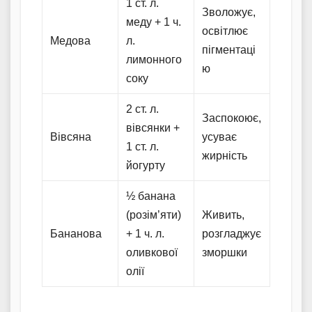
1 ст. л.
Зволожує,
меду + 1 ч.
освітлює
Медова
л.
пігментаці
лимонного
ю
соку
2 ст. л.
Заспокоює,
вівсянки +
Вівсяна
усуває
1 ст. л.
жирність
йогурту
½ банана
(розім’яти)
Живить,
Бананова
+ 1 ч. л.
розгладжує
оливкової
зморшки
олії