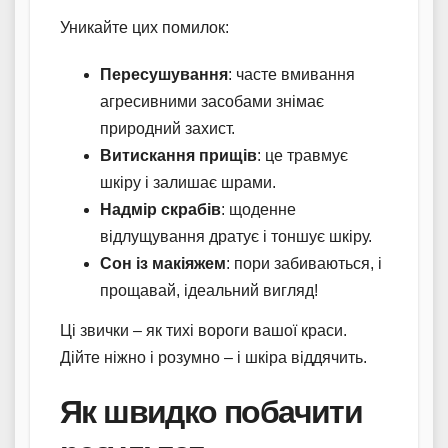
Уникайте цих помилок:
Пересушування
: часте вмивання
агресивними засобами знімає
природний захист.
Витискання прищів
: це травмує
шкіру і залишає шрами.
Надмір скрабів
: щоденне
відлущування дратує і тоншує шкіру.
Сон із макіяжем
: пори забиваються, і
прощавай, ідеальний вигляд!
Ці звички – як тихі вороги вашої краси.
Дійте ніжно і розумно – і шкіра віддячить.
Як швидко побачити