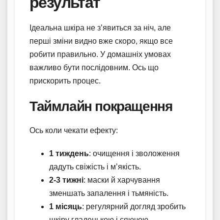
результат
Ідеальна шкіра не з’явиться за ніч, але
перші зміни видно вже скоро, якщо все
робити правильно. У домашніх умовах
важливо бути послідовним. Ось що
прискорить процес.
Таймлайн покращення
Ось коли чекати ефекту:
1 тиждень
: очищення і зволоження
дадуть свіжість і м’якість.
2-3 тижні
: маски й харчування
зменшать запалення і тьмяність.
1 місяць
: регулярний догляд зробить
шкіру гладенькою і сяючою.