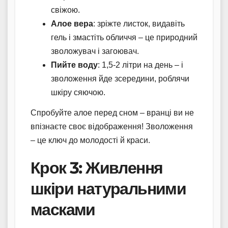
свіжою.
Алое вера
: зріжте листок, видавіть
гель і змастіть обличчя – це природний
зволожувач і загоювач.
Пийте воду
: 1,5-2 літри на день – і
зволоження йде зсередини, роблячи
шкіру сяючою.
Спробуйте алое перед сном – вранці ви не
впізнаєте своє відображення! Зволоження
– це ключ до молодості й краси.
Крок 3: Живлення
шкіри натуральними
масками