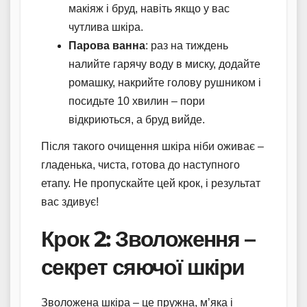
макіяж і бруд, навіть якщо у вас
чутлива шкіра.
Парова ванна
: раз на тиждень
налийте гарячу воду в миску, додайте
ромашку, накрийте голову рушником і
посидьте 10 хвилин – пори
відкриються, а бруд вийде.
Після такого очищення шкіра ніби оживає –
гладенька, чиста, готова до наступного
етапу. Не пропускайте цей крок, і результат
вас здивує!
Крок 2: Зволоження –
секрет сяючої шкіри
Зволожена шкіра – це пружна, м’яка і