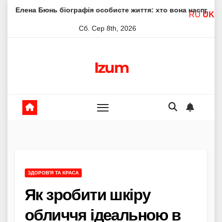
Skip
ь біографія особисте життя: хто вона насправді
Елена 
RU
UK
to
Сб. Сер 8th, 2026
content
Izum
ЗДОРОВ'Я ТА КРАСА
Як зробити шкіру
обличчя ідеальною в