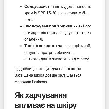
Сонцезахист
: навіть удома наносіть
крем із SPF 15-30, якщо сидите біля
вікна.
Зволожувач повітря
: увімкніть його
взимку – він врятує від сухості через
опалення.
Тонік із зеленого чаю
: заваріть чай,
остудіть, протріть обличчя –
антиоксиданти захистять від стресу.
Ці дрібниці – як щит для вашої шкіри.
Захищена шкіра довше залишається
молодою і свіжою.
Як харчування
впливає на шкіру