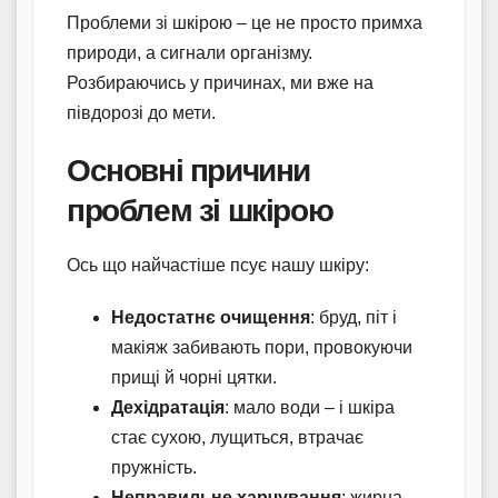
Проблеми зі шкірою – це не просто примха
природи, а сигнали організму.
Розбираючись у причинах, ми вже на
півдорозі до мети.
Основні причини
проблем зі шкірою
Ось що найчастіше псує нашу шкіру:
Недостатнє очищення
: бруд, піт і
макіяж забивають пори, провокуючи
прищі й чорні цятки.
Дехідратація
: мало води – і шкіра
стає сухою, лущиться, втрачає
пружність.
Неправильне харчування
: жирна