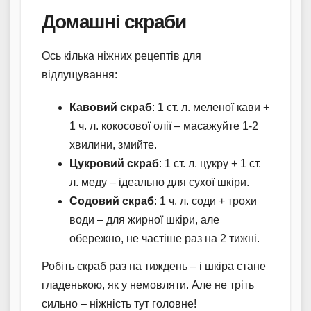
Домашні скраби
Ось кілька ніжних рецептів для
відлущування:
Кавовий скраб
: 1 ст. л. меленої кави +
1 ч. л. кокосової олії – масажуйте 1-2
хвилини, змийте.
Цукровий скраб
: 1 ст. л. цукру + 1 ст.
л. меду – ідеально для сухої шкіри.
Содовий скраб
: 1 ч. л. соди + трохи
води – для жирної шкіри, але
обережно, не частіше раз на 2 тижні.
Робіть скраб раз на тиждень – і шкіра стане
гладенькою, як у немовляти. Але не тріть
сильно – ніжність тут головне!