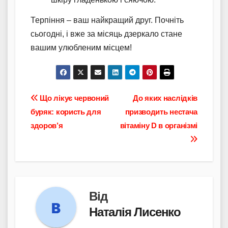
Терпіння – ваш найкращий друг. Почніть
сьогодні, і вже за місяць дзеркало стане
вашим улюбленим місцем!
Навігація
Що лікує червоний
До яких наслідків
буряк: користь для
призводить нестача
записів
здоров’я
вітаміну D в організмі
Від
Наталія Лисенко