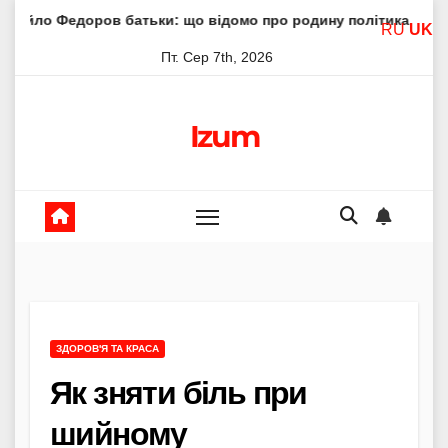
Skip
ов батьки: що відомо про родину політика
Молитва пре
RU
UK
to
Пт. Сер 7th, 2026
content
Izum
ЗДОРОВ'Я ТА КРАСА
Як зняти біль при
шийному