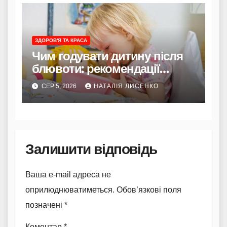
ЗДОРОВ'Я ТА КРАСА
Чим годувати дитину після
блювоти: рекомендації
Комаровського
СЕР 5, 2026
НАТАЛІЯ ЛИСЕНКО
Залишити відповідь
Ваша e-mail адреса не
оприлюднюватиметься.
Обов’язкові поля
позначені
*
Коментар
*