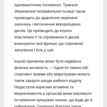
одноманітному положенні. Тривале
збереження неправильної позиції також
призводить до здавлення нервових
закінчень і витончення міжхребцевих
дисків. Це призводить до втрати
еластичності та спроможності дисків
виконувати свої функції, що спричиняє
запалення і біль у шиї.
Іншою причиною може бути надмірна
фізична активність — підняття тяжкостей,
спортивні травми або мікротравми можуть
також завдати шкоди шийного відділу.
Недостаток корисних вітамінів та
мікроелементів в організмі може викликати
ослаблення хрящових тканин, що веде до їх
руйнування. Генетичні фактори також