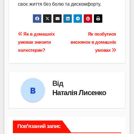
своє життя без болю та дискомфорту.
Навігація
Як в домашніх
Як позбутися
умовах знизити
веснянок в домашніх
записів
холестерин?
умовах
Від
Наталія Лисенко
Пов’язаний запис