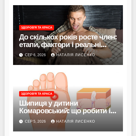
ЗДОРОВ'Я ТА КРАСА
До скількох років росте член:
етапи, фактори і реальні
терміни
СЕР 6, 2026
НАТАЛІЯ ЛИСЕНКО
ЗДОРОВ'Я ТА КРАСА
Шипиця у дитини
Комаровський: що робити і
коли турбуватися
СЕР 5, 2026
НАТАЛІЯ ЛИСЕНКО