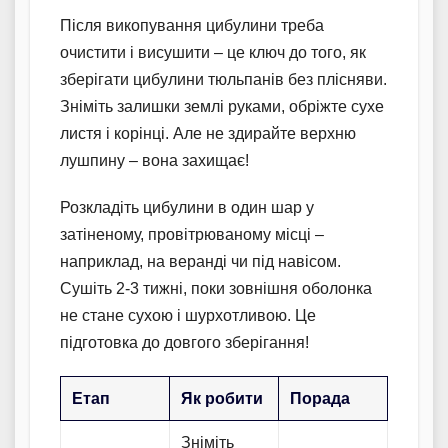
Після викопування цибулини треба
очистити і висушити – це ключ до того, як
зберігати цибулини тюльпанів без плісняви.
Зніміть залишки землі руками, обріжте сухе
листя і корінці. Але не здирайте верхню
лушпину – вона захищає!
Розкладіть цибулини в один шар у
затіненому, провітрюваному місці –
наприклад, на веранді чи під навісом.
Сушіть 2-3 тижні, поки зовнішня оболонка
не стане сухою і шурхотливою. Це
підготовка до довгого зберігання!
Етап
Як робити
Порада
Зніміть