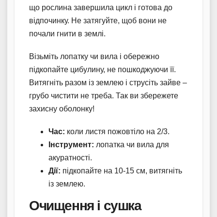
що рослина завершила цикл і готова до
відпочинку. Не затягуйте, щоб вони не
почали гнити в землі.
Візьміть лопатку чи вила і обережно
підкопайте цибулину, не пошкоджуючи її.
Витягніть разом із землею і струсіть зайве –
грубо чистити не треба. Так ви збережете
захисну оболонку!
Час:
коли листя пожовтіло на 2/3.
Інструмент:
лопатка чи вила для
акуратності.
Дії:
підкопайте на 10-15 см, витягніть
із землею.
Очищення і сушка