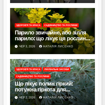
ЗДОРОВ'Я ТА КРАСА
САДІВНИЦТВО ТА РОСЛИНИ
Парило звичайне, або зілля
парило: що лікує ця рослина
та як її правильно
ЧЕР 3, 2026
НАТАЛІЯ ЛИСЕНКО
використовувати
ЗДОРОВ'Я ТА КРАСА
ЛІКУВАЛЬНІ ЗАСОБИ
САДІВНИЦТВО ТА РОСЛИНИ
Що лікує полин гіркий:
потужна гіркота для
травлення, очищення
ЧЕР 2, 2026
НАТАЛІЯ ЛИСЕНКО
організму та відновлення