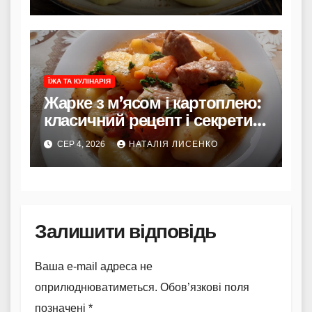
ЇЖА ТА КУЛІНАРІЯ
Жарке з м’ясом і картоплею:
класичний рецепт і секрети
смаку
СЕР 4, 2026
НАТАЛІЯ ЛИСЕНКО
Залишити відповідь
Ваша e-mail адреса не
оприлюднюватиметься.
Обов’язкові поля
позначені
*