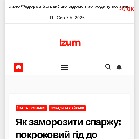
Skip
ров батьки: що відомо про родину політика
Молитва пр
RU
UK
to
Пт. Сер 7th, 2026
content
Izum
ЇЖА ТА КУЛІНАРІЯ
ПОРАДИ ТА ЛАЙХАКИ
Як заморозити спаржу:
покроковий гід до