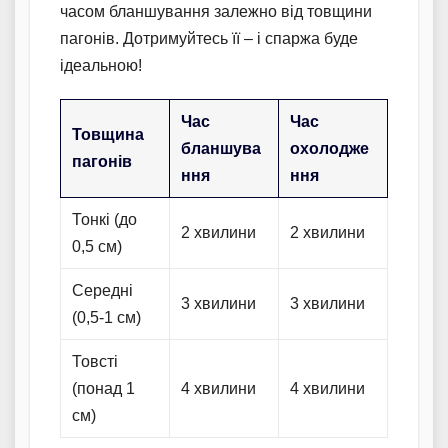
часом бланшування залежно від товщини
пагонів. Дотримуйтесь її – і спаржа буде
ідеальною!
Час
Час
Товщина
бланшува
охолодже
пагонів
ння
ння
Тонкі (до
2 хвилини
2 хвилини
0,5 см)
Середні
3 хвилини
3 хвилини
(0,5-1 см)
Товсті
(понад 1
4 хвилини
4 хвилини
см)