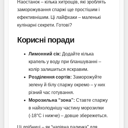
Наостанок – кілька хитрощів, які зроблять
заморожування спаржі ще простішим і
ефективнішим. Ці лайфхаки – маленькі
кулінарні секрети. Готові?
Корисні поради
Лимонний сік:
Додайте кілька
крапель у воду при бланшуванні –
колір залишиться яскравим.
Розділення сортів:
Заморожуйте
зелену й білу спаржу окремо – у них
різний час готування.
Морозильна “зона”:
Ставте спаржу
в найхолоднішу частину морозилки
(-18°C і нижче) – довше збережеться.
Ці дрібниці – як “чарівна паличка” для