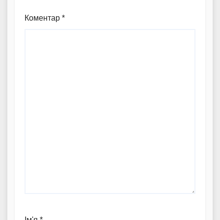
Коментар
*
Ім'я
*