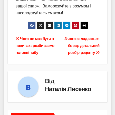
вашої спаржі. Заморожуйте з розумом і
насолоджуйтесь смаком!
Навігація
Чого не має бути в
З чого складається
новинах: розбираємо
борщ: детальний
записів
головні табу
розбір рецепту
Від
Наталія Лисенко