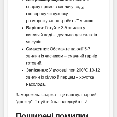
спаржу прямо в киплячу воду,
сковороду чи духовку –
розморожування зробить її м’якою.
Варіння:
Готуйте 3-5 хвилин у
киплячій воді – ідеально для салатів
чи супів.
Смаження:
Обсмажте на олії 5-7
хвилин із часником – смачний гарнір
готовий.
Запікання:
У духовці при 200°C 10-12
хвилин із сіллю й перцем – хрустка
насолода.
Заморожена спаржа – це ваш кулінарний
“джокер”. Готуйте й насолоджуйтесь!
Поширені помилки