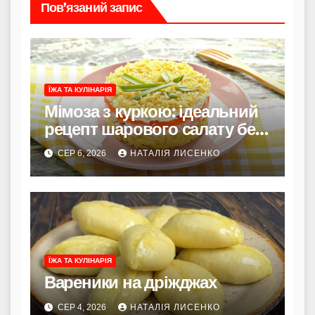
Пов’язаний запис
ЇЖА ТА КУЛІНАРІЯ
Мімоза з куркою: ідеальний
рецепт шарового салату без
риби
СЕР 6, 2026
НАТАЛІЯ ЛИСЕНКО
ЇЖА ТА КУЛІНАРІЯ
Вареники на дріжджах
СЕР 4, 2026
НАТАЛІЯ ЛИСЕНКО