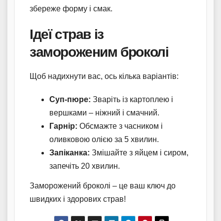
збереже форму і смак.
Ідеї страв із
замороженим броколі
Щоб надихнути вас, ось кілька варіантів:
Суп-пюре:
Зваріть із картоплею і
вершками – ніжний і смачний.
Гарнір:
Обсмажте з часником і
оливковою олією за 5 хвилин.
Запіканка:
Змішайте з яйцем і сиром,
запечіть 20 хвилин.
Заморожений броколі – це ваш ключ до
швидких і здорових страв!