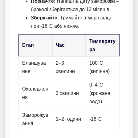
Позначте:
Напишіть дату заморозки –
броколі зберігається до 12 місяців.
Зберігайте:
Тримайте в морозилці
при -18°C або нижче.
Температу
Етап
Час
ра
Бланшува
2–3
100°C
ння
хвилини
(кипіння)
0–4°C
Охолоджен
3 хвилини
(крижана
ня
вода)
Заморожув
1–2 години
-18°C
ання