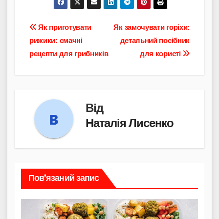
Навігація
Як приготувати
Як замочувати горіхи:
рижики: смачні
детальний посібник
записів
рецепти для грибників
для користі
Від
Наталія Лисенко
Пов’язаний запис