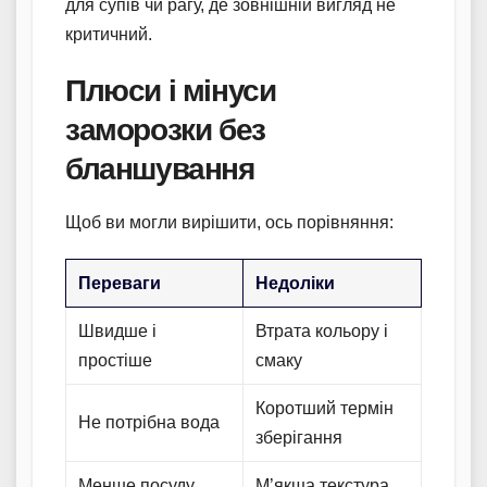
для супів чи рагу, де зовнішній вигляд не
критичний.
Плюси і мінуси
заморозки без
бланшування
Щоб ви могли вирішити, ось порівняння:
Переваги
Недоліки
Швидше і
Втрата кольору і
простіше
смаку
Коротший термін
Не потрібна вода
зберігання
Менше посуду
М’якша текстура