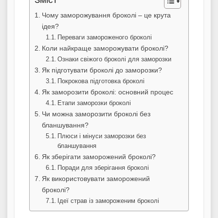
Зміст
Чому заморожування броколі – це крута
ідея?
Переваги замороженого броколі
Коли найкраще заморожувати броколі?
Ознаки свіжого броколі для заморозки
Як підготувати броколі до заморозки?
Покрокова підготовка броколі
Як заморозити броколі: основний процес
Етапи заморозки броколі
Чи можна заморозити броколі без
бланшування?
Плюси і мінуси заморозки без
бланшування
Як зберігати заморожений броколі?
Поради для зберігання броколі
Як використовувати заморожений
броколі?
Ідеї страв із замороженим броколі