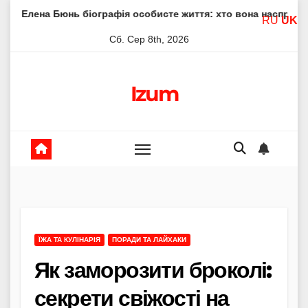
Skip
ь біографія особисте життя: хто вона насправді
Елена 
RU
UK
to
Сб. Сер 8th, 2026
content
Izum
ЇЖА ТА КУЛІНАРІЯ
ПОРАДИ ТА ЛАЙХАКИ
Як заморозити броколі:
секрети свіжості на