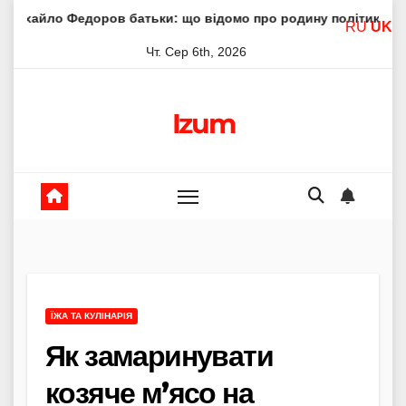
Skip
ов батьки: що відомо про родину політика
Молитва пре
RU
UK
to
Чт. Сер 6th, 2026
content
Izum
ЇЖА ТА КУЛІНАРІЯ
Як замаринувати
козяче м’ясо на