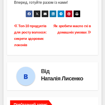
Вперед, готуйте разом із нами!
Навігація
Топ-10 продуктів
Як зробити масло гхі в
для росту волосся:
домашніх умовах
записів
секрети здорових
локонів
Від
Наталія Лисенко
Пов’язаний запис