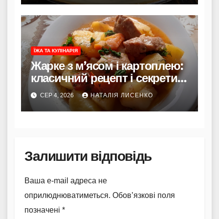
ЇЖА ТА КУЛІНАРІЯ
Жарке з м’ясом і картоплею:
класичний рецепт і секрети
смаку
СЕР 4, 2026
НАТАЛІЯ ЛИСЕНКО
Залишити відповідь
Ваша e-mail адреса не
оприлюднюватиметься.
Обов’язкові поля
позначені
*