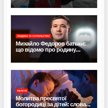
лише зовнішність
ЛЮДИНА ТА СУСПІЛЬСТВО
Михайло Федоров батьки:
що відомо про родину
політика
РЕЛІГІЯ
Молитва пресвятої
богородиці за дітей: слова