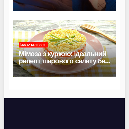
захисту і материнського
тепла
ЇЖА ТА КУЛІНАРІЯ
Мімоза з куркою: ідеальний
рецепт шарового салату без
риби