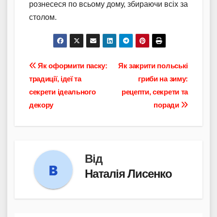
рознесеся по всьому дому, збираючи всіх за
столом.
Навігація
Як оформити паску:
Як закрити польські
традиції, ідеї та
гриби на зиму:
записів
секрети ідеального
рецепти, секрети та
декору
поради
Від
Наталія Лисенко