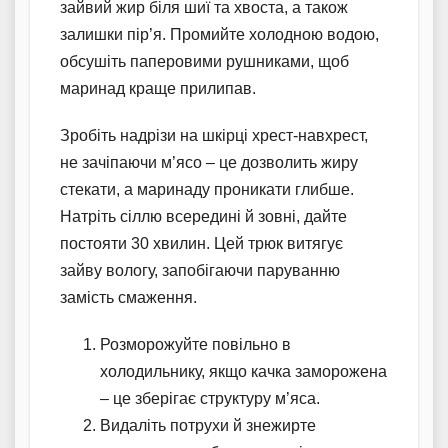
зайвий жир біля шиї та хвоста, а також
залишки пір’я. Промийте холодною водою,
обсушіть паперовими рушниками, щоб
маринад краще прилипав.
Зробіть надрізи на шкірці хрест-навхрест,
не зачіпаючи м’ясо – це дозволить жиру
стекати, а маринаду проникати глибше.
Натріть сіллю всередині й зовні, дайте
постояти 30 хвилин. Цей трюк витягує
зайву вологу, запобігаючи паруванню
замість смаження.
Розморожуйте повільно в
холодильнику, якщо качка заморожена
– це зберігає структуру м’яса.
Видаліть потрухи й знежирте