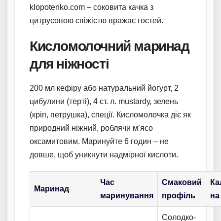
klopotenko.com – соковита качка з
цитрусовою свіжістю вражає гостей.
Кисломолочний маринад
для ніжності
200 мл кефіру або натуральний йогурт, 2
цибулини (терті), 4 ст. л. mustardу, зелень
(кріп, петрушка), спеції. Кисломолочка діє як
природний ніжний, роблячи м’ясо
оксамитовим. Маринуйте 6 годин – не
довше, щоб уникнути надмірної кислоти.
Час
Смаковий
Ка
Маринад
маринування
профіль
на
Солодко-