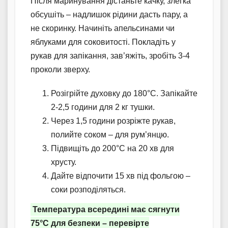
Після маринування дістаньте качку, злегка
обсушіть – надлишок рідини дасть пару, а
не скоринку. Начиніть апельсинами чи
яблуками для соковитості. Покладіть у
рукав для запікання, зав’яжіть, зробіть 3-4
проколи зверху.
Розігрійте духовку до 180°C. Запікайте
2-2,5 години для 2 кг тушки.
Через 1,5 години розріжте рукав,
полийте соком – для рум’янцю.
Підвищіть до 200°C на 20 хв для
хрусту.
Дайте відпочити 15 хв під фольгою –
соки розподіляться.
Температура всередині має сягнути
75°C для безпеки – перевірте