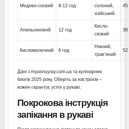
Медово-соєвий
8-12 год
солоний,
45
азійський
Кисло-
Апельсиновий
12 год
38
свіжий
Ніжний,
Кисломолочний
6 год
52
трав’яний
Дані з myasnuyray.com.ua та кулінарних
блогів 2025 року. Оберіть за настроєм –
кожен гарантує успіх у рукаві.
Покрокова інструкція
запікання в рукаві