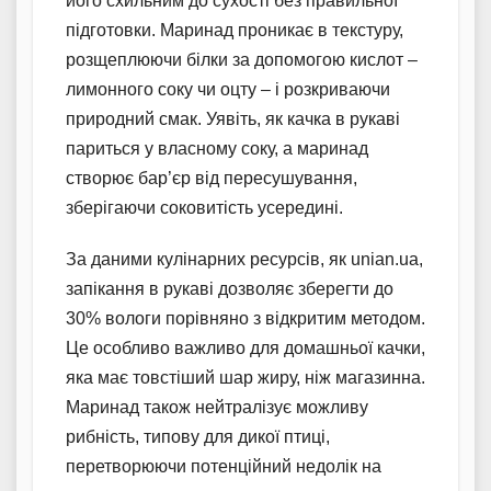
його схильним до сухості без правильної
підготовки. Маринад проникає в текстуру,
розщеплюючи білки за допомогою кислот –
лимонного соку чи оцту – і розкриваючи
природний смак. Уявіть, як качка в рукаві
париться у власному соку, а маринад
створює бар’єр від пересушування,
зберігаючи соковитість усередині.
За даними кулінарних ресурсів, як unian.ua,
запікання в рукаві дозволяє зберегти до
30% вологи порівняно з відкритим методом.
Це особливо важливо для домашньої качки,
яка має товстіший шар жиру, ніж магазинна.
Маринад також нейтралізує можливу
рибність, типову для дикої птиці,
перетворюючи потенційний недолік на