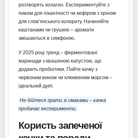
розтворять колаген. Експериментуйте з
пивом для пікантності чи кефіром з хріном
для слов’янського колориту. Начиняйте
каштанами чи грушею – аромати
змішаються в симфонію.
У 2025 році тренд – ферментовані
маринади з квашеною капустою, що
додають пробіотики. Пийте качку з
червоним вином чи клюквеним морсом –
ідеальний дует.
Не бійтеся грати зі смаками – качка
пробачає експерименти.
Користь запеченої
качки та поради