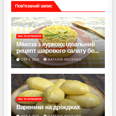
Пов’язаний запис
ЇЖА ТА КУЛІНАРІЯ
Мімоза з куркою: ідеальний
рецепт шарового салату без
риби
СЕР 6, 2026
НАТАЛІЯ ЛИСЕНКО
ЇЖА ТА КУЛІНАРІЯ
Вареники на дріжджах