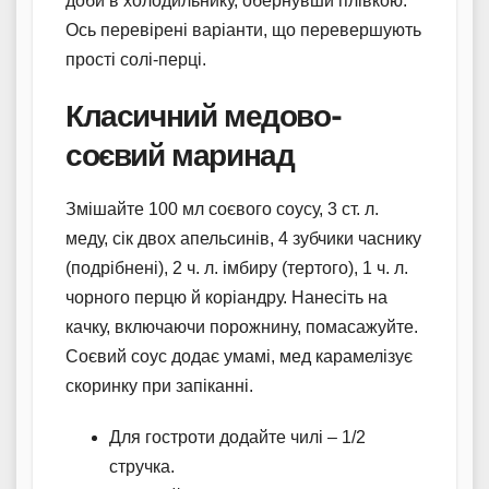
доби в холодильнику, обернувши плівкою.
Ось перевірені варіанти, що перевершують
прості солі-перці.
Класичний медово-
соєвий маринад
Змішайте 100 мл соєвого соусу, 3 ст. л.
меду, сік двох апельсинів, 4 зубчики часнику
(подрібнені), 2 ч. л. імбиру (тертого), 1 ч. л.
чорного перцю й коріандру. Нанесіть на
качку, включаючи порожнину, помасажуйте.
Соєвий соус додає умамі, мед карамелізує
скоринку при запіканні.
Для гостроти додайте чилі – 1/2
стручка.