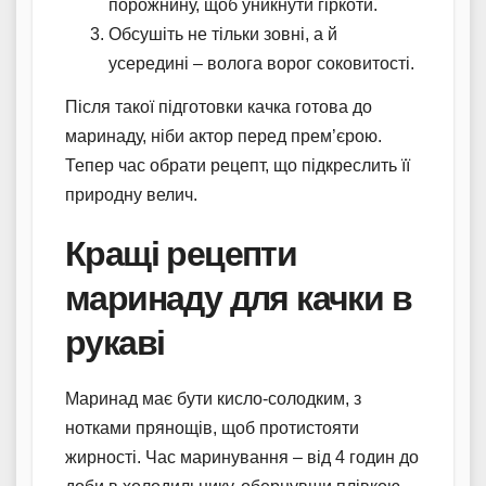
порожнину, щоб уникнути гіркоти.
Обсушіть не тільки зовні, а й
усередині – волога ворог соковитості.
Після такої підготовки качка готова до
маринаду, ніби актор перед прем’єрою.
Тепер час обрати рецепт, що підкреслить її
природну велич.
Кращі рецепти
маринаду для качки в
рукаві
Маринад має бути кисло-солодким, з
нотками прянощів, щоб протистояти
жирності. Час маринування – від 4 годин до