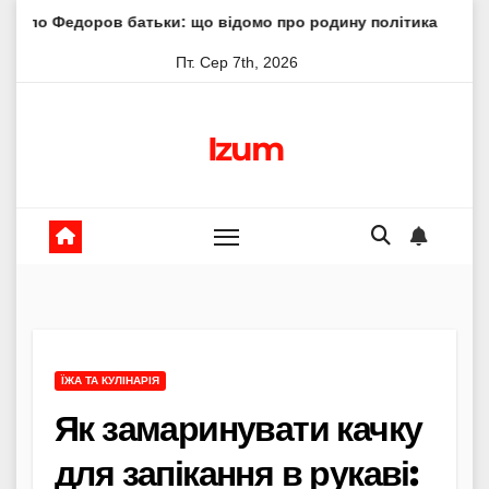
Skip
 батьки: що відомо про родину політика
Молитва пресв
to
Пт. Сер 7th, 2026
content
Izum
ЇЖА ТА КУЛІНАРІЯ
Як замаринувати качку
для запікання в рукаві: