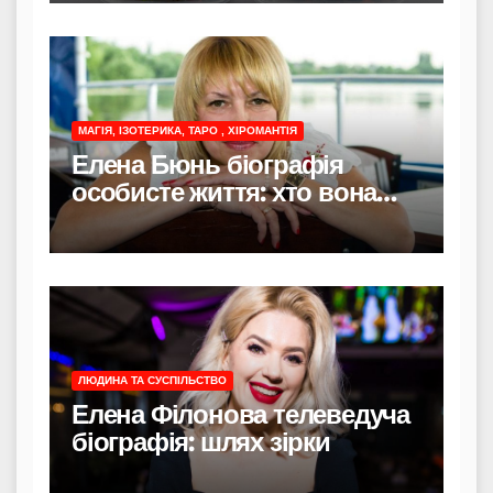
МАГІЯ, ІЗОТЕРИКА, ТАРО , ХІРОМАНТІЯ
Елена Бюнь біографія
особисте життя: хто вона
насправді
ЛЮДИНА ТА СУСПІЛЬСТВО
Елена Філонова телеведуча
біографія: шлях зірки