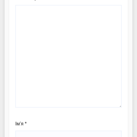
Ім'я
*