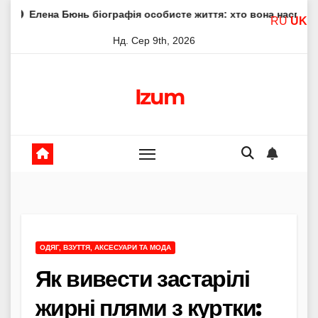
Skip
нь біографія особисте життя: хто вона насправді
Елена 
RU
UK
to
Нд. Сер 9th, 2026
content
Izum
ОДЯГ, ВЗУТТЯ, АКСЕСУАРИ ТА МОДА
Як вивести застарілі
жирні плями з куртки: