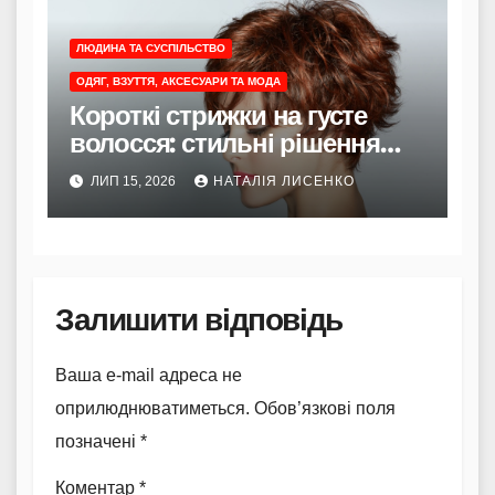
ЛЮДИНА ТА СУСПІЛЬСТВО
ОДЯГ, ВЗУТТЯ, АКСЕСУАРИ ТА МОДА
Короткі стрижки на густе
волосся: стильні рішення
для легкості та об’єму
ЛИП 15, 2026
НАТАЛІЯ ЛИСЕНКО
Залишити відповідь
Ваша e-mail адреса не
оприлюднюватиметься.
Обов’язкові поля
позначені
*
Коментар
*