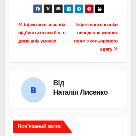
Навігація
Ефективні способи
Ефективні способи
відбілити носки білі в
виведення жирних
записів
домашніх умовах
плям з кольорового
одягу
Від
Наталія Лисенко
Пов’язаний запис