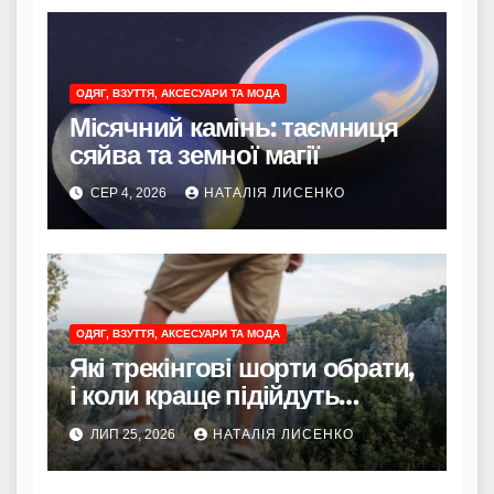
ОДЯГ, ВЗУТТЯ, АКСЕСУАРИ ТА МОДА
Місячний камінь: таємниця
сяйва та земної магії
СЕР 4, 2026
НАТАЛІЯ ЛИСЕНКО
ОДЯГ, ВЗУТТЯ, АКСЕСУАРИ ТА МОДА
Які трекінгові шорти обрати,
і коли краще підійдуть
трекінгові штани?
ЛИП 25, 2026
НАТАЛІЯ ЛИСЕНКО