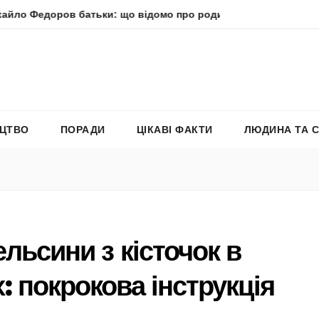
в батьки: що відомо про родину політика
Молитва прес
ЕЦТВО
ПОРАДИ
ЦІКАВІ ФАКТИ
ЛЮДИНА ТА 
льсини з кісточок в
: покрокова інструкція