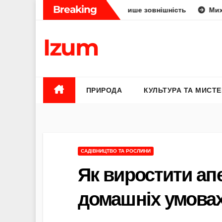
Skip
Breaking
юдини: укус, отрута чи лише зовнішність
Михайло Федоро
to
content
Izum
ПРИРОДА
КУЛЬТУРА ТА МИСТ
САДІВНИЦТВО ТА РОСЛИНИ
Як виростити апе
домашніх умовах