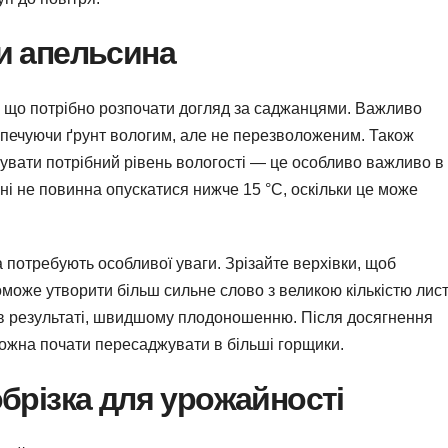
и апельсина
л, що потрібно розпочати догляд за саджанцями. Важливо
зпечуючи ґрунт вологим, але не перезволоженим. Також
увати потрібний рівень вологості — це особливо важливо в
і не повинна опускатися нижче 15 °C, оскільки це може
 потребують особливої уваги. Зрізайте верхівки, щоб
оже утворити більш сильне слово з великою кількістю лист
в результаті, швидшому плодоношенню. Після досягнення
можна почати пересаджувати в більші горщики.
брізка для урожайності