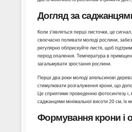
Догляд за саджанцям
Коли з’являться перші листочки, це сигна
своєчасно поливати молоді рослини, забе
регулярно обприскуйте листя, щоб підтрим
період опалення. Температура в приміщенн
загальмувати зростання рослини.
Перші два роки молоді апельсинові дерева
стимулювати розгалуження крони, що допом
Це сприятиме проведенню фотосинтезу і, 
саджанцями мінімальної висоти 20 см, їх 
Формування крони і о