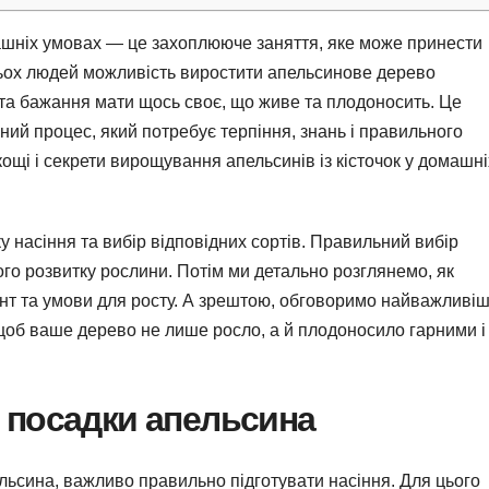
машніх умовах — це захоплююче заняття, яке може принести
тьох людей можливість виростити апельсинове дерево
 та бажання мати щось своє, що живе та плодоносить. Це
ний процес, який потребує терпіння, знань і правильного
нкощі і секрети вирощування апельсинів із кісточок у домашні
у насіння та вибір відповідних сортів. Правильний вибір
го розвитку рослини. Потім ми детально розглянемо, як
унт та умови для росту. А зрештою, обговоримо найважливіш
щоб ваше дерево не лише росло, а й плодоносило гарними і
о посадки апельсина
ьсина, важливо правильно підготувати насіння. Для цього