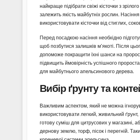
найкраще підібрати свіжі кісточки з зрілого
залежить якість майбутніх рослин. Насіння
використовувати кісточки від стиглих, соко
Перед посадкою насіння необхідно підготу
щоб позбутися залишків м’якоті. Після цьог
допоможе покращити їхні шанси на пророс
підвищить ймовірність успішного проростан
для майбутнього апельсинового дерева.
Вибір ґрунту та конт
Важливим аспектом, який не можна ігнорув
використовувати легкий, живильний ґрунт,
готову суміш для цитрусових у магазині, а
дернову землю, торф, пісок і перегній. Та
кореневої системи апельсина.