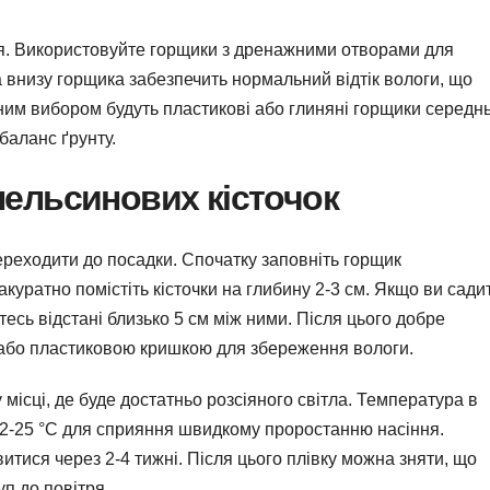
я. Використовуйте горщики з дренажними отворами для
внизу горщика забезпечить нормальний відтік вологи, що
им вибором будуть пластикові або глиняні горщики середнь
баланс ґрунту.
пельсинових кісточок
переходити до посадки. Спочатку заповніть горщик
акуратно помістіть кісточки на глибину 2-3 см. Якщо ви сади
тесь відстані близько 5 см між ними. Після цього добре
 або пластиковою кришкою для збереження вологи.
 місці, де буде достатньо розсіяного світла. Температура в
2-25 °C для сприяння швидкому проростанню насіння.
витися через 2-4 тижні. Після цього плівку можна зняти, що
п до повітря.