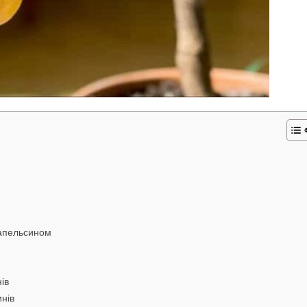
 апельсином
ів
нів