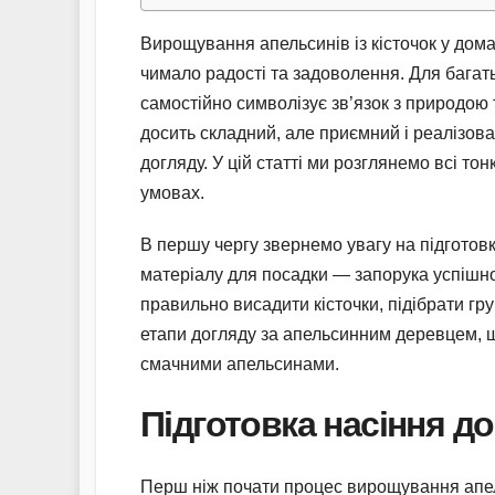
Вирощування апельсинів із кісточок у до
чимало радості та задоволення. Для бага
самостійно символізує зв’язок з природою
досить складний, але приємний і реалізова
догляду. У цій статті ми розглянемо всі то
умовах.
В першу чергу звернемо увагу на підготовк
матеріалу для посадки — запорука успішно
правильно висадити кісточки, підібрати гр
етапи догляду за апельсинним деревцем, 
смачними апельсинами.
Підготовка насіння д
Перш ніж почати процес вирощування апел