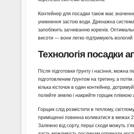
Контейнер для посадки також має значенн
уникнення застою води. Дренажна система 
запобіжить загниванню коренів. Оптимальн
висоти — вони легко підтримують вологий 
Технологія посадки а
Після підготовки ґрунту і насіння, можна 
підготовленим ґрунтом на третину, а потім 
кілька кісточок в один контейнер, дотримуй
полийте землю і накрийте горщик плівкою
Горщик слід розмістити в теплому, світлому
приміщенні повинна коливатися в межах 2
Залежно від сорту, перші сходи можуть з’я
дасть можливість рослинам отримати досту