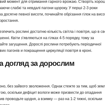
вий момент для отримання гарного врожаю. Створіть хоро
заючи слабкі та невдалі пагони щороку. У перші 2-3 роки
а досягне певної висоти, починайте обрізання гілок на висо
 зростання.
зпечить рослині достатню кількість світла і повітря, що в с
нні. Квіти з’являються на гілках 4-5 порядку, тому за
никайте загущення. Дорослі рослини потребують періодичної
вих пагонів и покращення циркуляції повітря в кроні.
а догляд за дорослим
но, без зайвого зволоження. Однак стежте за тим, щоб зем
гою, оскільки дефіцит вологи може призвести до опадання
лив проводьте щодня, а взимку — раз на 1-2 тижні, оскільки