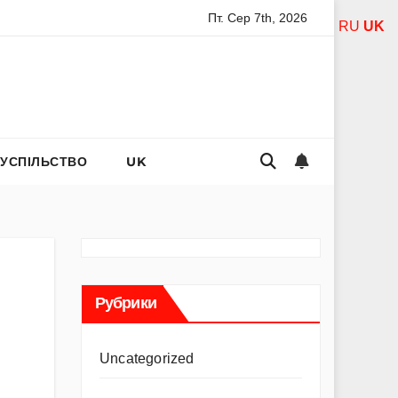
Пт. Сер 7th, 2026
вятої богородиці за дітей: слова захисту і материнського теп
RU
UK
СУСПІЛЬСТВО
UK
Рубрики
Uncategorized