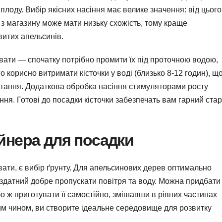
 плоду. Вибір якісних насіння має велике значення: від цього
 з магазину може мати низьку схожість, тому краще
витих апельсинів.
вати — спочатку потрібно промити їх під проточною водою,
о корисно витримати кісточки у воді (близько 8-12 годин), щ
тання. Додаткова обробка насіння стимуляторами росту
ня. Готові до посадки кісточки забезпечать вам гарний стар
ейнера для посадки
ати, є вибір ґрунту. Для апельсинових дерев оптимально
 здатний добре пропускати повітря та воду. Можна придбати
бо ж приготувати її самостійно, змішавши в рівних частинах
ким чином, ви створите ідеальне середовище для розвитку