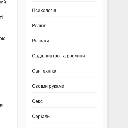
ший
Психологія
ті
Релігія
вою
Розваги
Садівництво та рослини
Сантехніка
Своїми руками
Секс
ля
Серіали