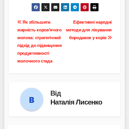
Навігація
Як збільшити
Ефективні народні
жирність коров’ячого
методи для лікування
записів
молока: стратегічний
бородавок у корів
підхід до підвищення
продуктивності
молочного стада
Від
Наталія Лисенко