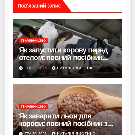
Пов’язаний запис
ТВАРИННИЦТВО
Як запустити корову перед
отелом: повний посібник
для початківців і
ТРА 22, 2026
НАТАЛІЯ ЛИСЕНКО
досвідчених фермерів
ТВАРИННИЦТВО
Як заварити льон для
корови: повний посібник з
рецептами та секретами
ТРА 20, 2026
НАТАЛІЯ ЛИСЕНКО