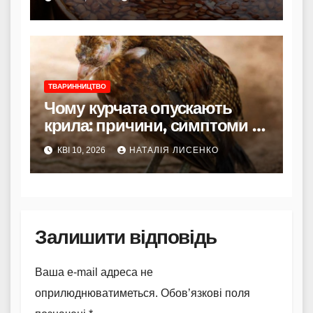
ТВАРИННИЦТВО
Чому курчата опускають
крила: причини, симптоми та
рятівні кроки
КВІ 10, 2026
НАТАЛІЯ ЛИСЕНКО
Залишити відповідь
Ваша e-mail адреса не
оприлюднюватиметься.
Обов’язкові поля