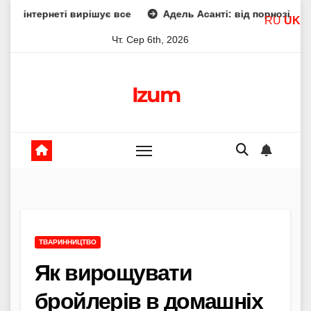
Skip
 вирішує все
Адель Асанті: від порнозірки до співачки з 
RU
UK
to
Чт. Сер 6th, 2026
content
Izum
ТВАРИННИЦТВО
Як вирощувати
бройлерів в домашніх