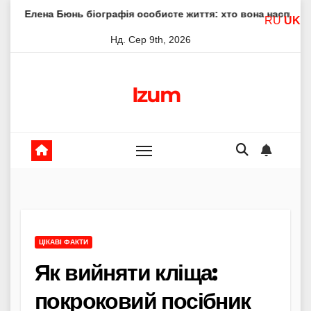
Skip
юнь біографія особисте життя: хто вона насправді
Елена
RU
UK
to
Нд. Сер 9th, 2026
content
Izum
ЦІКАВІ ФАКТИ
Як вийняти кліща:
покроковий посібник