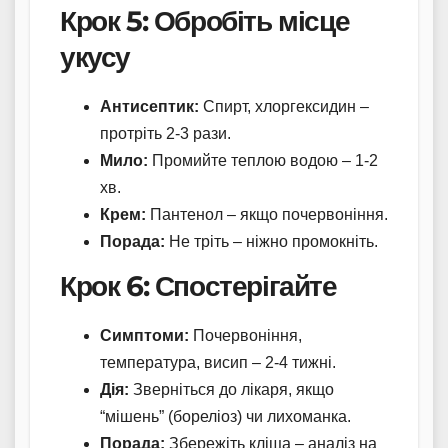
Крок 5: Обробіть місце
укусу
Антисептик:
Спирт, хлоргексидин –
протріть 2-3 рази.
Мило:
Промийте теплою водою – 1-2
хв.
Крем:
Пантенол – якщо почервоніння.
Порада:
Не тріть – ніжно промокніть.
Крок 6: Спостерігайте
Симптоми:
Почервоніння,
температура, висип – 2-4 тижні.
Дія:
Зверніться до лікаря, якщо
“мішень” (бореліоз) чи лихоманка.
Порада:
Збережіть кліща – аналіз на