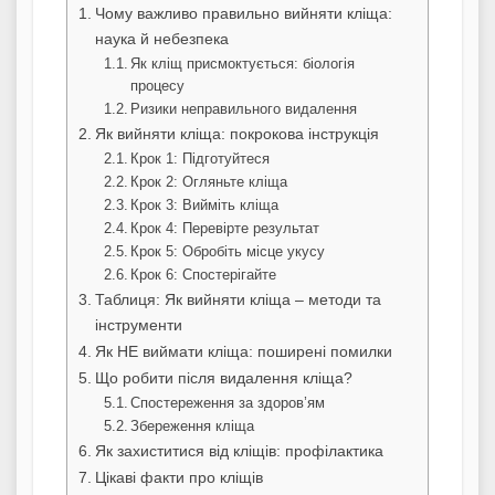
Чому важливо правильно вийняти кліща:
наука й небезпека
Як кліщ присмоктується: біологія
процесу
Ризики неправильного видалення
Як вийняти кліща: покрокова інструкція
Крок 1: Підготуйтеся
Крок 2: Огляньте кліща
Крок 3: Вийміть кліща
Крок 4: Перевірте результат
Крок 5: Обробіть місце укусу
Крок 6: Спостерігайте
Таблиця: Як вийняти кліща – методи та
інструменти
Як НЕ виймати кліща: поширені помилки
Що робити після видалення кліща?
Спостереження за здоров’ям
Збереження кліща
Як захиститися від кліщів: профілактика
Цікаві факти про кліщів