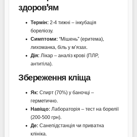
здоров’ям
Термін:
2-4 тижні – інкубація
бореліозу.
Симптоми:
“Мішень” (еритема),
лихоманка, біль у м’язах.
Дія:
Лікар – аналіз крові (ПЛР,
антитіла).
Збереження кліща
Як:
Спирт (70%) у баночці –
герметично.
Навіщо:
Лабораторія – тест на борелії
(200-500 грн).
Де:
Санепідстанція чи приватна
клініка.