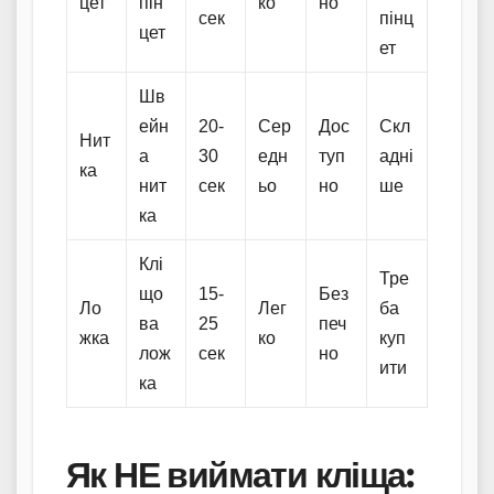
цет
пін
ко
но
сек
пінц
цет
ет
Шв
ейн
20-
Сер
Дос
Скл
Нит
а
30
едн
туп
адні
ка
нит
сек
ьо
но
ше
ка
Клі
Тре
що
15-
Без
Ло
Лег
ба
ва
25
печ
жка
ко
куп
лож
сек
но
ити
ка
Як НЕ виймати кліща: