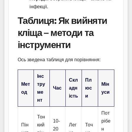
інфекції.
Таблиця: Як вийняти
кліща – методи та
інструменти
Ось зведена таблиця для порівняння:
Інс
Скл
Пл
Мет
тру
Мін
Час
адн
юс
од
ме
уси
ість
и
нт
Пот
Тон
10-
рібе
Пін
кий
Лег
Точ
20
н