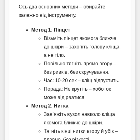
Ось два основних методи – обирайте
залежно від інструменту.
Метод 1: Пінцет
Візьміть пінцет якомога ближче
до шкіри – захопіть голову кліща,
а не тіло.
Повільно тягніть прямо вгору –
без ривків, без скручування.
Час: 10-20 сек – кліщ відпустить.
Порада: Не крутіть – хоботок
може відірватися.
Метод 2: Нитка
Зав’яжіть вузол навколо кліща
якомога ближче до шкіри.
Тягніть кінці нитки вгору й убік –
плавно, без різкості.