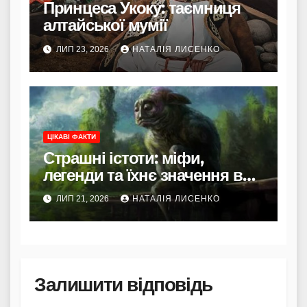
Принцеса Укоку: таємниця
алтайської мумії
ЛИП 23, 2026
НАТАЛІЯ ЛИСЕНКО
ЦІКАВІ ФАКТИ
Страшні істоти: міфи,
легенди та їхнє значення в
культурі
ЛИП 21, 2026
НАТАЛІЯ ЛИСЕНКО
Залишити відповідь