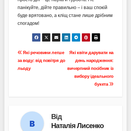
панікуйте, дійте правильно – і ваш спокій
буде врятовано, а кліщ стане лише дрібним
спогадом!
Навігація
Які речовини легше
Які квіти дарувати на
за воду: від повітря до
день народження:
записів
льоду
вичерпний посібник із
вибору ідеального
букета
Від
Наталія Лисенко