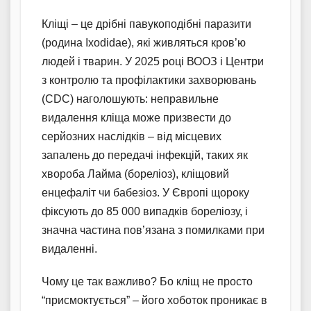
Кліщі – це дрібні павукоподібні паразити
(родина Ixodidae), які живляться кров’ю
людей і тварин. У 2025 році ВООЗ і Центри
з контролю та профілактики захворювань
(CDC) наголошують: неправильне
видалення кліща може призвести до
серйозних наслідків – від місцевих
запалень до передачі інфекцій, таких як
хвороба Лайма (бореліоз), кліщовий
енцефаліт чи бабезіоз. У Європі щороку
фіксують до 85 000 випадків бореліозу, і
значна частина пов’язана з помилками при
видаленні.
Чому це так важливо? Бо кліщ не просто
“присмоктується” – його хоботок проникає в