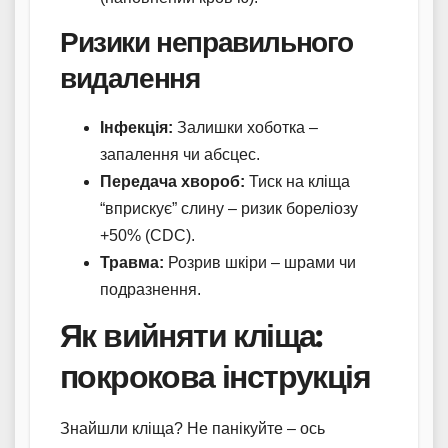
Ризики неправильного
видалення
Інфекція:
Залишки хоботка –
запалення чи абсцес.
Передача хвороб:
Тиск на кліща
“вприскує” слину – ризик бореліозу
+50% (CDC).
Травма:
Розрив шкіри – шрами чи
подразнення.
Як вийняти кліща:
покрокова інструкція
Знайшли кліща? Не панікуйте – ось