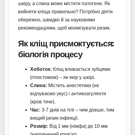
шкіру, а слина може містити патогени. Як
вийняти кліща правильно? Потрібно діяти
обережно, швидко й за науковими
рекомендаціями, щоб мінімізувати ризик.
Як кліщ присмоктується:
біологія процесу
Хоботок:
Кліщ впивається зубцями
(гіпостомом) – як якір у шкірі.
Слина:
Містить анестетики (не
відчуваємо укус) і антикоагулянти
(кров тече).
Час:
3-7 днів на тілі – чим довше, тим
вищий ризик інфекції.
Розмір:
Від 1 мм (німфа) до 10 мм
(наповнений кров’ю).