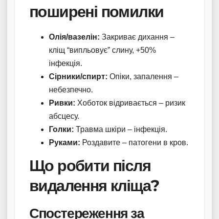
поширені помилки
Олія/вазелін:
Закриває дихання –
кліщ “випльовує” слину, +50%
інфекція.
Сірники/спирт:
Опіки, запалення –
небезпечно.
Ривки:
Хоботок відривається – ризик
абсцесу.
Голки:
Травма шкіри – інфекція.
Руками:
Роздавите – патогени в кров.
Що робити після
видалення кліща?
Спостереження за