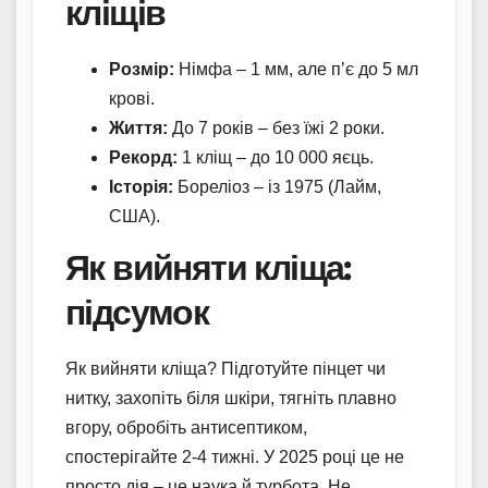
кліщів
Розмір:
Німфа – 1 мм, але п’є до 5 мл
крові.
Життя:
До 7 років – без їжі 2 роки.
Рекорд:
1 кліщ – до 10 000 яєць.
Історія:
Бореліоз – із 1975 (Лайм,
США).
Як вийняти кліща:
підсумок
Як вийняти кліща? Підготуйте пінцет чи
нитку, захопіть біля шкіри, тягніть плавно
вгору, обробіть антисептиком,
спостерігайте 2-4 тижні. У 2025 році це не
просто дія – це наука й турбота. Не