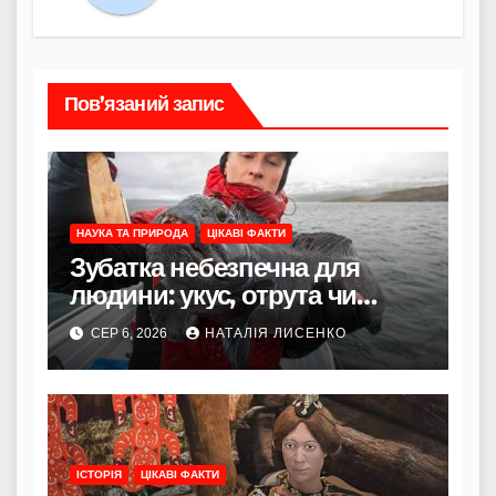
Пов’язаний запис
НАУКА ТА ПРИРОДА
ЦІКАВІ ФАКТИ
Зубатка небезпечна для
людини: укус, отрута чи
лише зовнішність
СЕР 6, 2026
НАТАЛІЯ ЛИСЕНКО
ІСТОРІЯ
ЦІКАВІ ФАКТИ