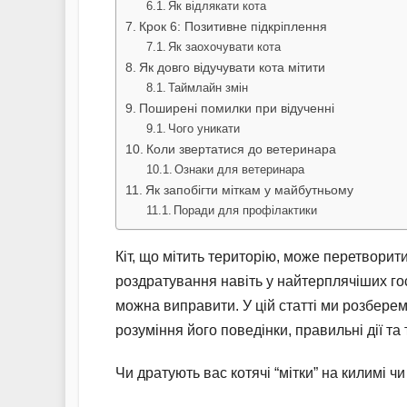
Як відлякати кота
Крок 6: Позитивне підкріплення
Як заохочувати кота
Як довго відучувати кота мітити
Таймлайн змін
Поширені помилки при відученні
Чого уникати
Коли звертатися до ветеринара
Ознаки для ветеринара
Як запобігти міткам у майбутньому
Поради для профілактики
Кіт, що мітить територію, може перетвори
роздратування навіть у найтерплячіших го
можна виправити. У цій статті ми розберем
розуміння його поведінки, правильні дії та
Чи дратують вас котячі “мітки” на килимі 