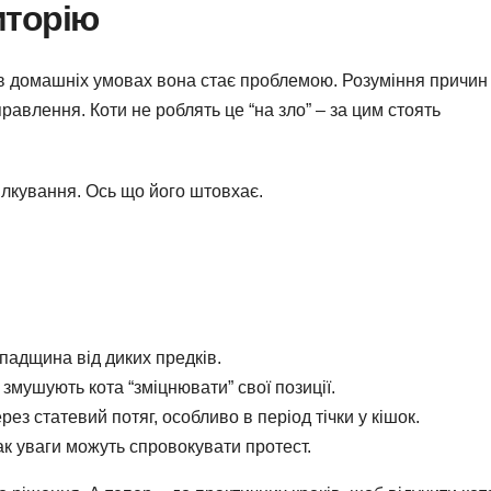
иторію
е в домашніх умовах вона стає проблемою. Розуміння причин
авлення. Коти не роблять це “на зло” – за цим стоять
спілкування. Ось що його штовхає.
спадщина від диких предків.
 змушують кота “зміцнювати” свої позиції.
ерез статевий потяг, особливо в період тічки у кішок.
ак уваги можуть спровокувати протест.