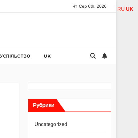
Чт. Сер 6th, 2026
есвятої богородиці за дітей: слова захисту і материнського 
RU
UK
СУСПІЛЬСТВО
UK
Рубрики
Uncategorized