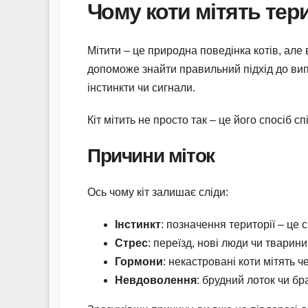
Чому коти мітять тер
Мітити – це природна поведінка котів, ал
допоможе знайти правильний підхід до випр
інстинкти чи сигнали.
Кіт мітить не просто так – це його спосіб 
Причини міток
Ось чому кіт залишає сліди:
Інстинкт
: позначення території – це 
Стрес
: переїзд, нові люди чи тварини
Гормони
: некастровані коти мітять ч
Невдоволення
: брудний лоток чи бр