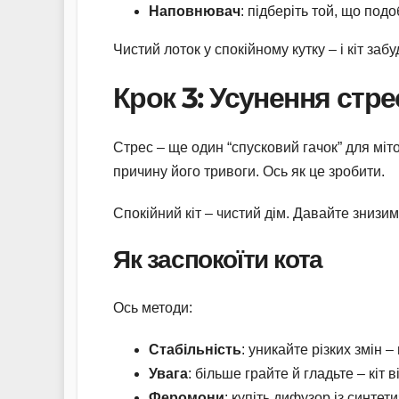
Наповнювач
: підберіть той, що подо
Чистий лоток у спокійному кутку – і кіт за
Крок 3: Усунення стре
Стрес – ще один “спусковий гачок” для міт
причину його тривоги. Ось як це зробити.
Спокійний кіт – чистий дім. Давайте знизим
Як заспокоїти кота
Ось методи:
Стабільність
: уникайте різких змін –
Увага
: більше грайте й гладьте – кіт 
Феромони
: купіть дифузор із синте