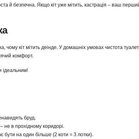
та й безпечна. Якщо кіт уже мітить, кастрація – ваш перши
ка
а, чому кіт мітить деінде. У домашніх умовах чистота туалет
тячий комфорт.
ти ідеальним!
енавидять бруд.
 – не в прохідному коридорі.
ає бути на один більше (2 коти = 3 лотки).