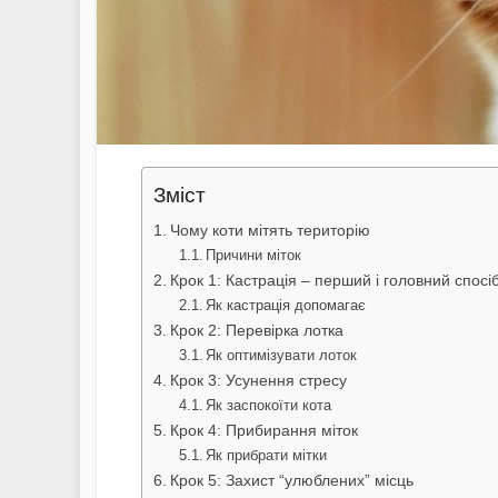
Зміст
Чому коти мітять територію
Причини міток
Крок 1: Кастрація – перший і головний спосі
Як кастрація допомагає
Крок 2: Перевірка лотка
Як оптимізувати лоток
Крок 3: Усунення стресу
Як заспокоїти кота
Крок 4: Прибирання міток
Як прибрати мітки
Крок 5: Захист “улюблених” місць