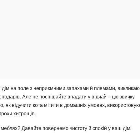
ти дім на поле з неприємними запахами й плямами, виклика
сподарів. Але не поспішайте впадати у відчай – цю звичку
о, як відучити кота мітити в домашніх умовах, використову
 трохи хитрощів.
чи меблях? Давайте повернемо чистоту й спокій у ваш дім!