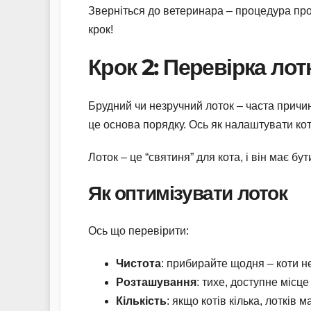
Зверніться до ветеринара – процедура прос
крок!
Крок 2: Перевірка лот
Брудний чи незручний лоток – часта причин
це основа порядку. Ось як налаштувати ко
Лоток – це “святиня” для кота, і він має бу
Як оптимізувати лоток
Ось що перевірити:
Чистота
: прибирайте щодня – коти н
Розташування
: тихе, доступне місце
Кількість
: якщо котів кілька, лотків м