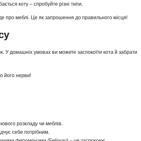
бається коту – спробуйте різні типи.
буде про меблі. Це як запрошення до правильного місця!
су
ок. У домашніх умовах ви можете заспокоїти кота й забрати
о його нерви!
 нового розкладу чи меблів.
відчує себе потрібним.
тичними феромонами (Feliway) – це заспокоює.