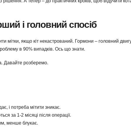
о рішення. А тепер – до практичних кроків, щоб відучити кот
ерший і головний спосіб
ти мітки, якщо кіт некастрований. Гормони – головний двиг
 проблему в 90% випадків. Ось що знати.
та. Давайте розберемо.
дає, і потреба мітити зникає.
ться за 1-2 місяці після операції.
шим, менше блукає.