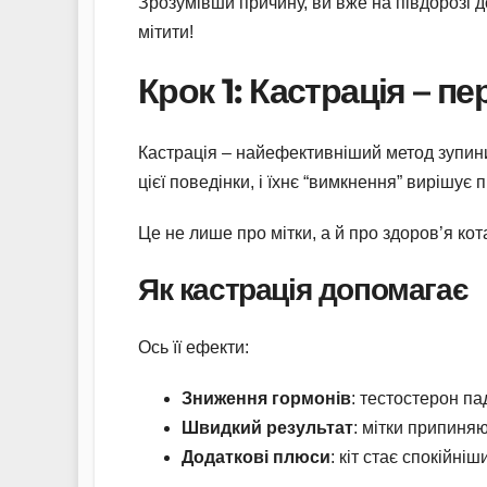
Зрозумівши причину, ви вже на півдорозі д
мітити!
Крок 1: Кастрація – п
Кастрація – найефективніший метод зупини
цієї поведінки, і їхнє “вимкнення” вирішує
Це не лише про мітки, а й про здоров’я ко
Як кастрація допомагає
Ось її ефекти:
Зниження гормонів
: тестостерон па
Швидкий результат
: мітки припиняю
Додаткові плюси
: кіт стає спокійні