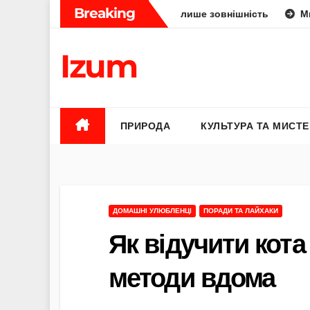
Skip
Breaking
 людини: укус, отрута чи лише зовнішність
Михайло Федо
to
content
Izum
ПРИРОДА
КУЛЬТУРА ТА МИСТ
ДОМАШНІ УЛЮБЛЕНЦІ
ПОРАДИ ТА ЛАЙХАКИ
Як відучити кота
методи вдома