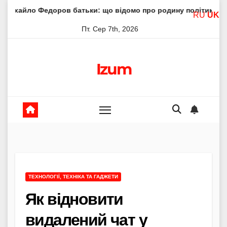
Skip
оров батьки: що відомо про родину політика
Молитва п
RU
UK
to
Пт. Сер 7th, 2026
content
Izum
ТЕХНОЛОГІЇ, ТЕХНІКА ТА ГАДЖЕТИ
Як відновити
видалений чат у