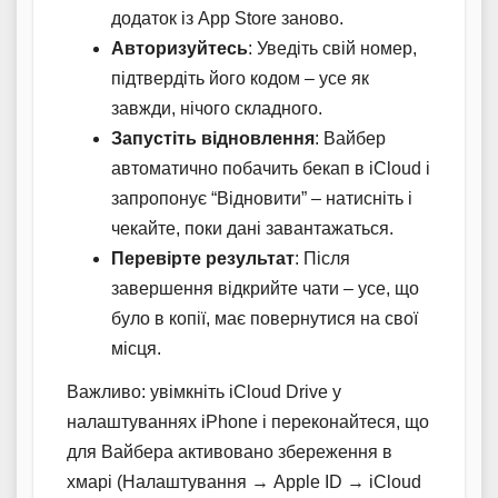
додаток із App Store заново.
Авторизуйтесь
: Уведіть свій номер,
підтвердіть його кодом – усе як
завжди, нічого складного.
Запустіть відновлення
: Вайбер
автоматично побачить бекап в iCloud і
запропонує “Відновити” – натисніть і
чекайте, поки дані завантажаться.
Перевірте результат
: Після
завершення відкрийте чати – усе, що
було в копії, має повернутися на свої
місця.
Важливо: увімкніть iCloud Drive у
налаштуваннях iPhone і переконайтеся, що
для Вайбера активовано збереження в
хмарі (Налаштування → Apple ID → iCloud