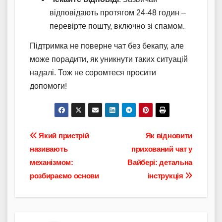
відповідають протягом 24-48 годин –
перевірте пошту, включно зі спамом.
Підтримка не поверне чат без бекапу, але
може порадити, як уникнути таких ситуацій
надалі. Тож не соромтеся просити
допомоги!
Навігація
Який пристрій
Як відновити
називають
прихований чат у
записів
механізмом:
Вайбері: детальна
розбираємо основи
інструкція