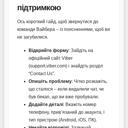
підтримкою
Ось короткий гайд, щоб звернутися до
команди Вайбера – із поясненнями, щоб ви
не загубилися.
Відкрийте форму
: Зайдіть на
офіційний сайт Viber
(support.viber.com) і знайдіть розділ
“Contact Us”.
Опишіть проблему
: Чітко розкажіть,
що сталося – коли видалили чат, чи
був бекап, що ви вже пробували.
Додайте деталі
: Вкажіть номер
телефону, прив’язаний до акаунта, і
тип пристрою (Android, iOS, ПК).
Чекайте відповіді
: Зазвичай