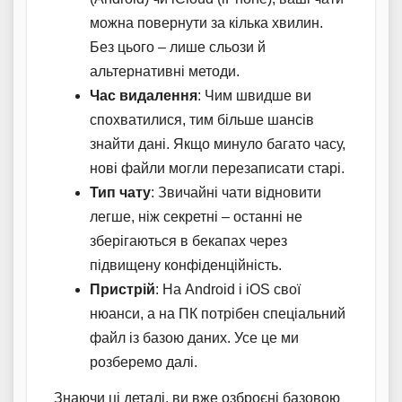
можна повернути за кілька хвилин.
Без цього – лише сльози й
альтернативні методи.
Час видалення
: Чим швидше ви
спохватилися, тим більше шансів
знайти дані. Якщо минуло багато часу,
нові файли могли перезаписати старі.
Тип чату
: Звичайні чати відновити
легше, ніж секретні – останні не
зберігаються в бекапах через
підвищену конфіденційність.
Пристрій
: На Android і iOS свої
нюанси, а на ПК потрібен спеціальний
файл із базою даних. Усе це ми
розберемо далі.
Знаючи ці деталі, ви вже озброєні базовою