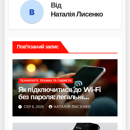
Від
Наталія Лисенко
Пов’язаний запис
ТЕХНОЛОГІЇ, ТЕХНІКА ТА ГАДЖЕТИ
Як підключитися до Wi-Fi
без пароля: легальні
способи
СЕР 6, 2026
НАТАЛІЯ ЛИСЕНКО