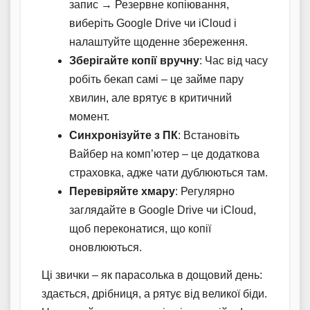
запис → Резервне копіювання,
виберіть Google Drive чи iCloud і
налаштуйте щоденне збереження.
Зберігайте копії вручну
: Час від часу
робіть бекап самі – це займе пару
хвилин, але врятує в критичний
момент.
Синхронізуйте з ПК
: Встановіть
Вайбер на комп’ютер – це додаткова
страховка, адже чати дублюються там.
Перевіряйте хмару
: Регулярно
заглядайте в Google Drive чи iCloud,
щоб переконатися, що копії
оновлюються.
Ці звички – як парасолька в дощовий день:
здається, дрібниця, а рятує від великої біди.