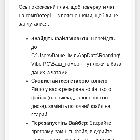
Ось покроковий план, щоб повернути чат
на комп’ютері – із поясненнями, щоб ви не
заплуталися.
Знайдіть файл viber.db
: Перейдіть
до
C:\Users\Ваше_ім’я\AppData\Roaming\
ViberPC\Ваш_номер – тут лежить база
даних із чатами.
Скористайтеся старою копією
:
Якщо у вас є резервна копія цього
файлу (наприклад, із зовнішнього
диска), замініть поточний файл на
старий.
Перезапустіть Вайбер
: Закрийте
програму, замініть файл, відкрийте
знову – чати з копії мають з’явитися.