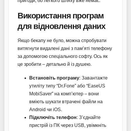
пригоди, бо легкого шляху вже немає.
Використання програм
для відновлення даних
Якщо бекапу не було, можна спробувати
витягнути видалені дані з пам’яті телефону
за допомогою спеціального софту. Ось як
це зробити – детально й із душею.
Встановіть програму
: Завантажте
утиліту типу “Dr.Fone” або “EaseUS
MobiSaver” на комп’ютер – вони
вміють шукати втрачені файли на
Android чи iOS.
Підключіть телефон
: З’єднайте
пристрій із ПК через USB, увімкніть