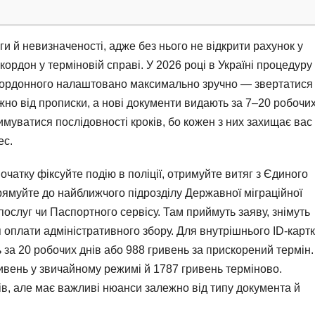
и й невизначеності, адже без нього не відкрити рахунок у
 кордон у терміновій справі. У 2026 році в Україні процедуру
акордонного налаштовано максимально зручно — звертатися
жно від прописки, а нові документи видають за 7–20 робочи
римуватися послідовності кроків, бо кожен з них захищає вас
ес.
чатку фіксуйте подію в поліції, отримуйте витяг з Єдиного
рямуйте до найближчого підрозділу Державної міграційної
ослуг чи Паспортного сервісу. Там приймуть заяву, знімуть
 оплати адміністративного збору. Для внутрішнього ID-карт
 за 20 робочих днів або 988 гривень за прискорений термін.
ивень у звичайному режимі й 1787 гривень терміново.
в, але має важливі нюанси залежно від типу документа й