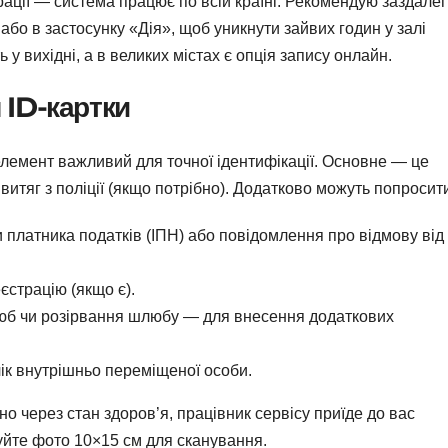
ації — система працює по всій країні. Рекомендую заздалег
або в застосунку «Дія», щоб уникнути зайвих годин у залі
 у вихідні, а в великих містах є опція запису онлайн.
 ID-картки
елемент важливий для точної ідентифікації. Основне — це
витяг з поліції (якщо потрібно). Додатково можуть попросит
 платника податків (ІПН) або повідомлення про відмову від
єстрацію (якщо є).
юб чи розірвання шлюбу — для внесення додаткових
ік внутрішньо переміщеної особи.
о через стан здоров’я, працівник сервісу приїде до вас
туйте фото 10×15 см для сканування.