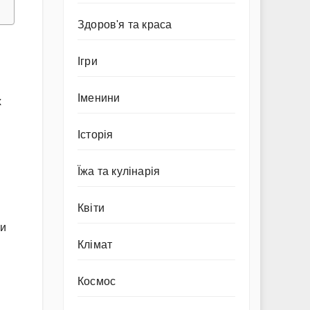
Здоров'я та краса
Ігри
Іменини
х
Історія
Їжа та кулінарія
Квіти
ки
Клімат
Космос