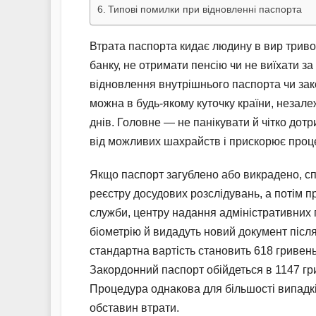
Типові помилки при відновленні паспорта
Втрата паспорта кидає людину в вир тривог
банку, не отримати пенсію чи не виїхати за
відновлення внутрішнього паспорта чи з
можна в будь-якому куточку країни, незале
днів. Головне — не панікувати й чітко дот
від можливих шахрайств і прискорює проц
Якщо паспорт загублено або викрадено, спо
реєстру досудових розслідувань, а потім п
служби, центру надання адміністративних п
біометрію й видадуть новий документ після
стандартна вартість становить 618 гривень
Закордонний паспорт обійдеться в 1147 гр
Процедура однакова для більшості випадкі
обставин втрати.