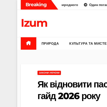
Skip
Breaking
раторний діамант від природного
Один поганий відгук — 
to
content
Izum
ПРИРОДА
КУЛЬТУРА ТА МИСТ
ЗАКОНИ УКРАЇНИ
Як відновити па
гайд 2026 року