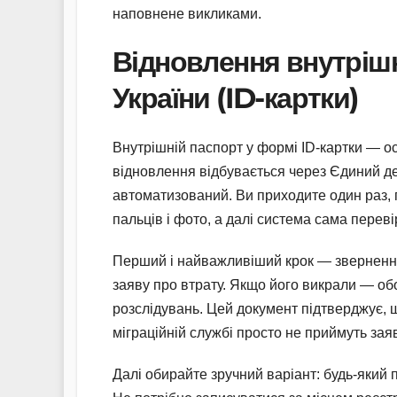
наповнене викликами.
Відновлення внутріш
України (ID-картки)
Внутрішній паспорт у формі ID-картки — ос
відновлення відбувається через Єдиний д
автоматизований. Ви приходите один раз, п
пальців і фото, а далі система сама переві
Перший і найважливіший крок — звернення 
заяву про втрату. Якщо його викрали — об
розслідувань. Цей документ підтверджує, щ
міграційній службі просто не приймуть зая
Далі обирайте зручний варіант: будь-який