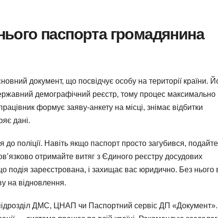
нього паспорта громадянина
новний документ, що посвідчує особу на території країни. Й
ержавний демографічний реєстр, тому процес максимально
рацівник формує заяву-анкету на місці, знімає відбитки
ряє дані.
до поліції. Навіть якщо паспорт просто загубився, подайте
ов’язково отримайте витяг з Єдиного реєстру досудових
о подія зареєстрована, і захищає вас юридично. Без нього 
ву на відновлення.
 підрозділ ДМС, ЦНАП чи Паспортний сервіс ДП «Документ».