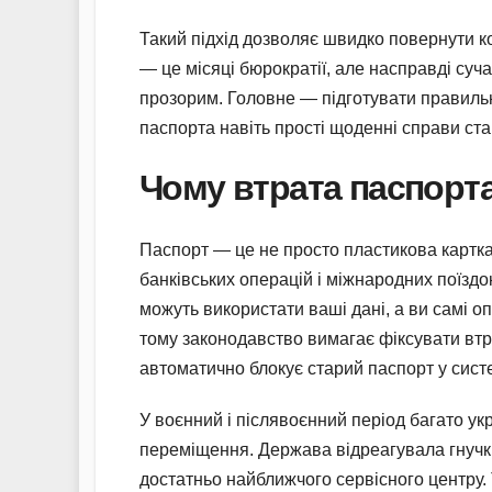
Такий підхід дозволяє швидко повернути к
— це місяці бюрократії, але насправді суч
прозорим. Головне — підготувати правильни
паспорта навіть прості щоденні справи ст
Чому втрата паспорта
Паспорт — це не просто пластикова картка 
банківських операцій і міжнародних поїздо
можуть використати ваші дані, а ви самі о
тому законодавство вимагає фіксувати втр
автоматично блокує старий паспорт у систе
У воєнний і післявоєнний період багато ук
переміщення. Держава відреагувала гнучкіс
достатньо найближчого сервісного центру. Т