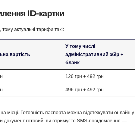
млення ID-картки
, тому актуальні тарифи такі:
У тому числі
ьна вартість
адміністративний збір +
бланк
рн
126 грн + 492 грн
рн
496 грн + 492 грн
на місці. Готовність паспорта можна відстежувати онлайн у
оли документ готовий, ви отримуєте SMS-повідомлення —