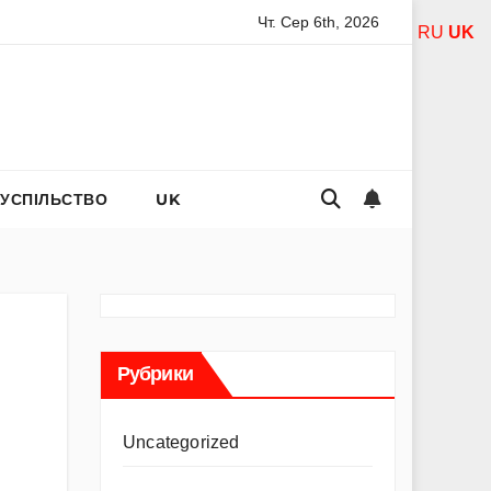
Чт. Сер 6th, 2026
дель Асанті: від порнозірки до співачки з хітами на радіо
RU
UK
СУСПІЛЬСТВО
UK
Рубрики
Uncategorized