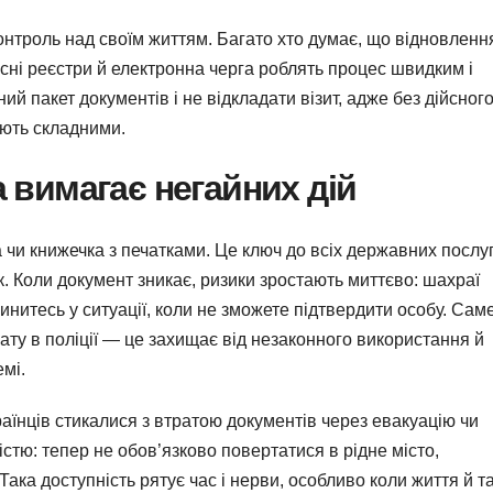
онтроль над своїм життям. Багато хто думає, що відновленн
асні реєстри й електронна черга роблять процес швидким і
й пакет документів і не відкладати візит, адже без дійсног
ають складними.
 вимагає негайних дій
чи книжечка з печатками. Це ключ до всіх державних послуг
к. Коли документ зникає, ризики зростають миттєво: шахраї
пинитесь у ситуації, коли не зможете підтвердити особу. Сам
ату в поліції — це захищає від незаконного використання й
мі.
раїнців стикалися з втратою документів через евакуацію чи
тю: тепер не обов’язково повертатися в рідне місто,
ака доступність рятує час і нерви, особливо коли життя й т