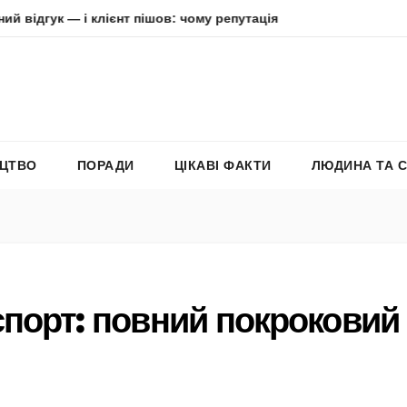
і клієнт пішов: чому репутація в інтернеті вирішує все
А
ЕЦТВО
ПОРАДИ
ЦІКАВІ ФАКТИ
ЛЮДИНА ТА 
спорт: повний покроковий