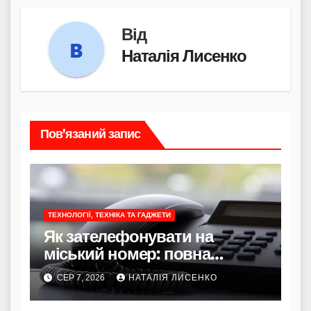
Від
Наталія Лисенко
Пов’язаний запис
ТЕХНОЛОГІЇ, ТЕХНІКА ТА ГАДЖЕТИ
Як зателефонувати на
міський номер: повна
інструкція
СЕР 7, 2026
НАТАЛІЯ ЛИСЕНКО