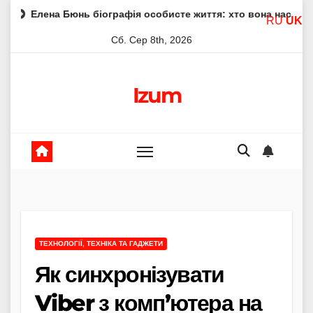
Skip
юнь біографія особисте життя: хто вона насправді
Елена
RU
UK
to
Сб. Сер 8th, 2026
content
Izum
ТЕХНОЛОГІЇ, ТЕХНІКА ТА ГАДЖЕТИ
Як синхронізувати
Viber з комп’ютера на