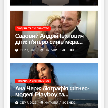
ЛЮДИНА ТА СУСПІЛЬСТВО
Садовий Андрій Іванович
діти: п’ятеро синів мера
Львова
СЕР 7, 2026
НАТАЛІЯ ЛИСЕНКО
ЛЮДИНА ТА СУСПІЛЬСТВО
Ана Чери: біографія фітнес-
моделі Playboy та
Instagram
СЕР 7, 2026
НАТАЛІЯ ЛИСЕНКО