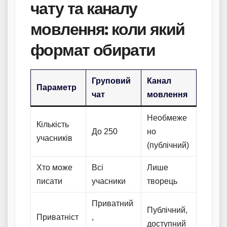
чату та каналу
мовлення: коли який
формат обирати
Груповий
Канал
Параметр
чат
мовлення
Необмеже
Кількість
До 250
но
учасників
(публічний)
Хто може
Всі
Лише
писати
учасники
творець
Приватний
Публічний,
Приватніст
,
доступний