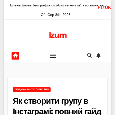
Skip
юнь біографія особисте життя: хто вона насправді
Елен
RU
UK
to
Сб. Сер 8th, 2026
content
Izum
ЛЮДИНА ТА СУСПІЛЬСТВО
Як створити групу в
Інстаграмі: повний гайд