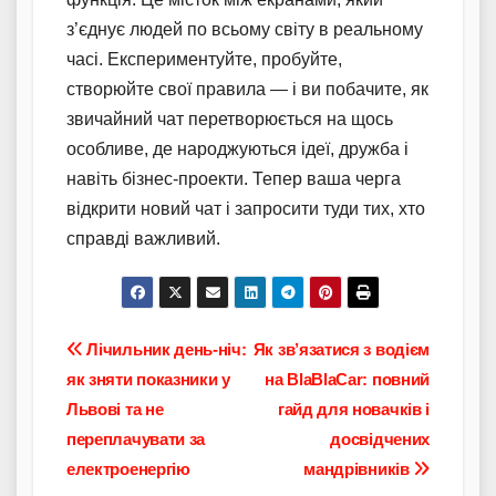
з’єднує людей по всьому світу в реальному
часі. Експериментуйте, пробуйте,
створюйте свої правила — і ви побачите, як
звичайний чат перетворюється на щось
особливе, де народжуються ідеї, дружба і
навіть бізнес-проекти. Тепер ваша черга
відкрити новий чат і запросити туди тих, хто
справді важливий.
Навігація
Лічильник день-ніч:
Як зв’язатися з водієм
як зняти показники у
на BlaBlaCar: повний
записів
Львові та не
гайд для новачків і
переплачувати за
досвідчених
електроенергію
мандрівників