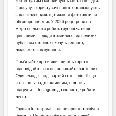
контенту. Сім’ї координують свята і поїздки.
Просунуті користувачі навіть організовують
спільні челенджі: щотижневі фото-звіти чи
обговорення книг. У 2026 році тренд на
мікро-спільноти робить групові чати ще
ціннішими — люди втомилися від великих
публічних сторінок і хочуть теплого,
людського спілкування.
Пам’ятайте про етикет: пишіть коротко,
відповідайте вчасно, поважайте час інших.
Один емодзі іноді вартий сотні слів. Якщо
чат став занадто активним, створіть
підгрупи — Instagram дозволяє це робити
легко.
Групи в Інстаграмі — це не просто технічна
функція. Це місток між екранами, який