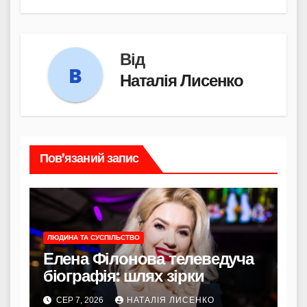
Від
Наталія Лисенко
Пов’язаний запис
ЛЮДИНА ТА СУСПІЛЬСТВО
Елена Філонова телеведуча
біографія: шлях зірки
СЕР 7, 2026
НАТАЛІЯ ЛИСЕНКО