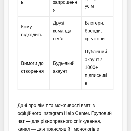
ь
запрошенн
усім
я
Друзі,
Блогери,
Кому
команда,
бренди,
підходить
сім’я
креатори
Публічний
акаунт з
Вимоги до
Будь-який
1000+
створення
акаунт
підписникі
в
Дані про ліміт та можливості взяті з
офіційного Instagram Help Center. Груповий
чат — для рівноправного спілкування,
канал — для трансляцій і монологів з