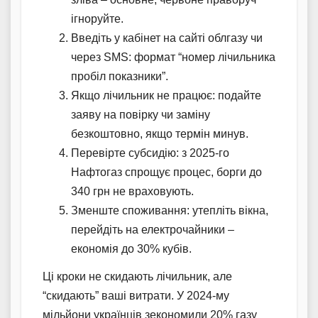
ігноруйте.
Введіть у кабінет на сайті облгазу чи
через SMS: формат “номер лічильника
пробіл показники”.
Якщо лічильник не працює: подайте
заяву на повірку чи заміну
безкоштовно, якщо термін минув.
Перевірте субсидію: з 2025-го
Нафтогаз спрощує процес, борги до
340 грн не враховують.
Зменште споживання: утепліть вікна,
перейдіть на електрочайники –
економія до 30% кубів.
Ці кроки не скидають лічильник, але
“скидають” ваші витрати. У 2024-му
мільйони українців зекономили 20% газу