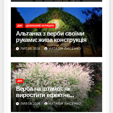
ДІМ
ДОМАШНІЙ ЗАТИШОК
Альтанка з верби своїми
руками: жива конструкція
ЛИП 20, 2026
НАТАЛІЯ ЛИСЕНКО
ДІМ
Верба на штамбі: як
виростити ефектне
декоративне деревце в
ЛИП 16, 2026
НАТАЛІЯ ЛИСЕНКО
українському саду