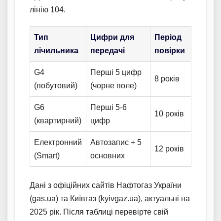
лінію 104.
Тип
Цифри для
Період
лічильника
передачі
повірки
G4
Перші 5 цифр
8 років
(побутовий)
(чорне поле)
G6
Перші 5-6
10 років
(квартирний)
цифр
Електронний
Автозапис + 5
12 років
(Smart)
основних
Дані з офіційних сайтів Нафтогаз України
(gas.ua) та Київгаз (kyivgaz.ua), актуальні на
2025 рік. Після таблиці перевірте свій