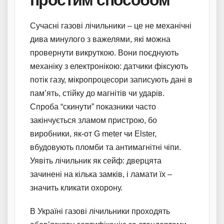
Сучасні газові лічильники – це не механічні
дива минулого з важелями, які можна
провернути викруткою. Вони поєднують
механіку з електронікою: датчики фіксують
потік газу, мікропроцесори записують дані в
пам’ять, стійку до магнітів чи ударів.
Спроба “скинути” показники часто
закінчується зламом пристрою, бо
виробники, як-от G meter чи Elster,
вбудовують пломби та антимагнітні чіпи.
Уявіть лічильник як сейф: дверцята
зачинені на кілька замків, і ламати їх –
значить кликати охорону.
В Україні газові лічильники проходять