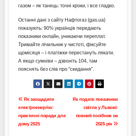
газом – як танець: точні кроки, і все гладко.
Останні дані з сайту Нафтогаз (gas.ua)
показують: 90% українців передають
показники онлайн, уникаючи переплат.
Тримайте лічильник у чистоті, фіксуйте
щомісяця – і платіжки перестануть лякати.
А якщо сумніви – дзвоніть 104, там
пояснять без слів про “скидання”.
Навігація
Як заощадити
Як подати показники
електроенергію:
світла у Львові:
записів
практичні поради для
повний посібник на
дому 2025
2025 рік