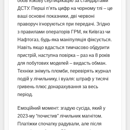
обов’язкову сертифікацію за стандартами
ДСТУ. Перші п’ять цифр на чорному тлі – це
ваші основні показники, дві червоні
праворуч ігноруються при передачі. Згідно
з правилами операторів ГРМ, як Київгаз чи
Нафтогаз, будь-яка маніпуляція фіксується.
Навіть якщо вдасться тимчасово обдурити
пристрій, наступна повірка – раз на 8 років
для побутових моделей – видасть обман.
Техніки знімуть пломби, перевірять журнал
подій у лічильнику, і вуаля: штраф у тисячі
гривень плюс донарахування за весь
період.
Емоційний момент: згадую сусіда, який у
2023-му “почистив” лічильник магнітом.
Платіжки спочатку радували, але після