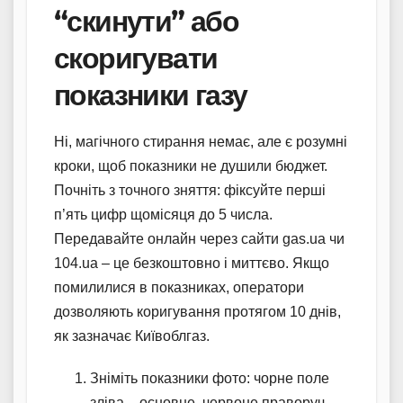
“скинути” або
скоригувати
показники газу
Ні, магічного стирання немає, але є розумні
кроки, щоб показники не душили бюджет.
Почніть з точного зняття: фіксуйте перші
п’ять цифр щомісяця до 5 числа.
Передавайте онлайн через сайти gas.ua чи
104.ua – це безкоштовно і миттєво. Якщо
помилилися в показниках, оператори
дозволяють коригування протягом 10 днів,
як зазначає Київоблгаз.
Зніміть показники фото: чорне поле
зліва – основне, червоне праворуч