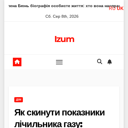
Skip
 біографія особисте життя: хто вона насправді
Елена Фі
RU
UK
to
Сб. Сер 8th, 2026
content
Izum
ДІМ
Як скинути показники
лічильника газу: