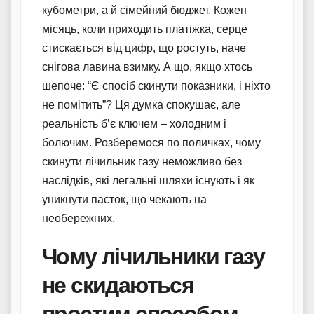
кубометри, а й сімейний бюджет. Кожен
місяць, коли приходить платіжка, серце
стискається від цифр, що ростуть, наче
снігова лавина взимку. А що, якщо хтось
шепоче: “Є спосіб скинути показники, і ніхто
не помітить”? Ця думка спокушає, але
реальність б’є ключем – холодним і
болючим. Розберемося по поличках, чому
скинути лічильник газу неможливо без
наслідків, які легальні шляхи існують і як
уникнути пасток, що чекають на
необережних.
Чому лічильники газу
не скидаються
простим способом