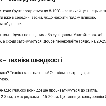
, коли ґрунт прогріється до 8-10°C – зазвичай це кінець квіт
ти вже в середині весни, якщо накрити грядку плівкою.
пати” довше.
рунтом – ідеально піщаним або супіщаним. Уникайте важкої
о, а сходи затримуються. Добре перекопайте грядку на 20-2
 – техніка швидкості
дко? Техніка має значення! Ось кілька хитрощів, які
тною.
– занадто глибоко вони довше пробиватимуться до світла.
 2-3 см, а між рядками – 15-20 см. Це зменшує конкуренцію 