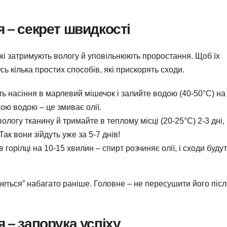
ня – секрет швидкості
кі затримують вологу й уповільнюють проростання. Щоб їх
ь кілька простих способів, які прискорять сходи.
іть насіння в марлевий мішечок і залийте водою (40-50°C) на
ою водою – це змиває олії.
 вологу тканину й тримайте в теплому місці (20-25°C) 2-3 дні,
Так вони зійдуть уже за 5-7 днів!
в горілці на 10-15 хвилин – спирт розчиняє олії, і сходи буду
инеться” набагато раніше. Головне – не пересушити його піс
я – запорука успіху