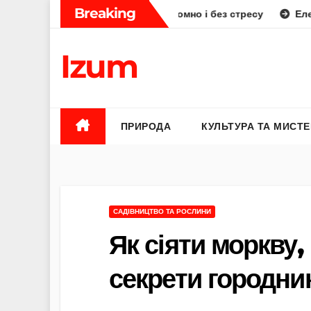
Skip
Breaking
: як планувати смачно, економно і без стресу
Елена Бюнь
to
content
Izum
ПРИРОДА
КУЛЬТУРА ТА МИСТ
САДІВНИЦТВО ТА РОСЛИНИ
Як сіяти моркву
секрети городни