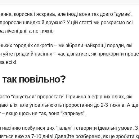
на, корисна і яскрава, але іноді вона так довго “думає”,
 проросли швидко й дружно? У цій статті ми розкриємо всі
 лічені дні, а не тижні.
ьких городніх секретів – ми зібрали найкращі поради, які
уйте грядки й насіння – час дізнатися, як прискорити проце
а всіх!
 так повільно?
часто “лінується” проростати. Причина в ефірних оліях, які
ають їх, але уповільнюють проростання до 2-3 тижнів. А ще
 – якщо щось не так, вона “капризує”.
насінню позбутися цих “гальм” і створити ідеальні умови. З
ться вже за 7-10 днів! Давайте розберемо, як це зробити к