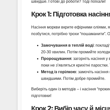
швидше. Готові до роботи? Тоді поїхали!
Крок 1: Підготовка насін
Насіння моркви вкрите ефірними оліями, я
позбутися, потрібно трохи “пошаманити”. Ос
Замочування в теплій воді
: поклад
20-30 хвилин. Потім промийте холодн
Пророщування
: загорніть насіння у
поки не з’являться крихітні паростки. 
Метод із горілкою
: замочіть насіння 
швидшими. Потім добре промийте.
Виберіть один із методів – і насіння “прок
підготовки!
Крок 2: Вибір часу й місц