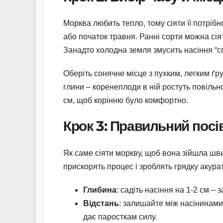
Морква любить тепло, тому сіяти її потрібно
або початок травня. Ранні сорти можна сія
Занадто холодна земля змусить насіння “с
Оберіть сонячне місце з пухким, легким ґ
глини – коренеплоди в ній ростуть повільн
см, щоб корінню було комфортно.
Крок 3: Правильний посів
Як саме сіяти моркву, щоб вона зійшла шви
прискорять процес і зроблять грядку акура
Глибина
: садіть насіння на 1-2 см 
Відстань
: залишайте між насінинами
дає паросткам силу.