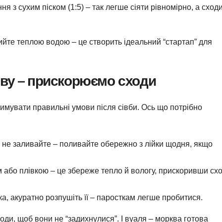
ння з сухим піском (1:5) – так легше сіяти рівномірно, а сход
лийте теплою водою – це створить ідеальний “стартап” для
сіву – прискорюємо сходи
мувати правильні умови після сівби. Ось що потрібно
е не заливайте – поливайте обережно з лійки щодня, якщо
м або плівкою – це збереже тепло й вологу, прискоривши сх
ка, акуратно розпушіть її – паросткам легше пробитися.
оди, щоб вони не “задихнулися”. І вуаля – морква готова