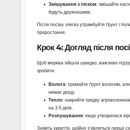
Змішування з піском
: змішайте насі
будуть дружнішими.
Після посіву злегка утрамбуйте ґрунт і по
проростання.
Крок 4: Догляд після по
Щоб морква зійшла швидко, важливо підтри
зробити:
Волога
: тримайте ґрунт вологим, ал
немає дощу.
Тепло
: накрийте грядку агроволокно
на 3-5 днів.
Розпушування
: якщо утворилася кір
Зніміть укриття, щойно з’являться перші сх