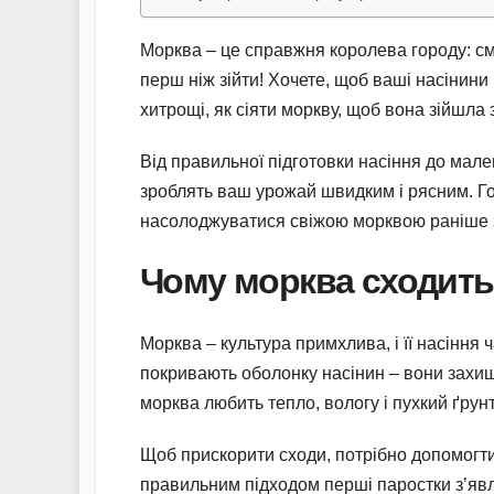
Морква – це справжня королева городу: смач
перш ніж зійти! Хочете, щоб ваші насінини
хитрощі, як сіяти моркву, щоб вона зійшла за
Від правильної підготовки насіння до мален
зроблять ваш урожай швидким і рясним. Гот
насолоджуватися свіжою морквою раніше з
Чому морква сходить
Морква – культура примхлива, і її насіння 
покривають оболонку насінин – вони захищ
морква любить тепло, вологу і пухкий ґрунт
Щоб прискорити сходи, потрібно допомогти 
правильним підходом перші паростки з’явля