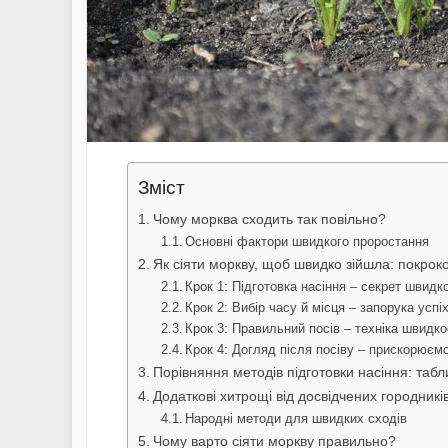
Зміст
Чому морква сходить так повільно?
Основні фактори швидкого проростання
Як сіяти моркву, щоб швидко зійшла: покроко
Крок 1: Підготовка насіння – секрет швидко
Крок 2: Вибір часу й місця – запорука успі
Крок 3: Правильний посів – техніка швидко
Крок 4: Догляд після посіву – прискорюєм
Порівняння методів підготовки насіння: таб
Додаткові хитрощі від досвідчених городникі
Народні методи для швидких сходів
Чому варто сіяти моркву правильно?