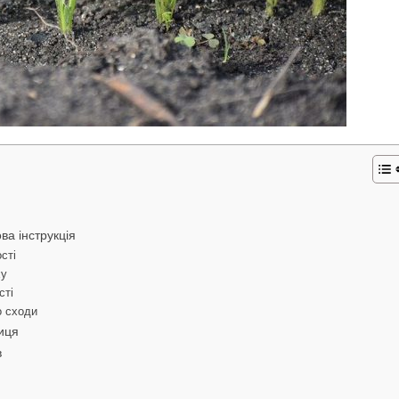
ва інструкція
сті
ху
сті
о сходи
лиця
в