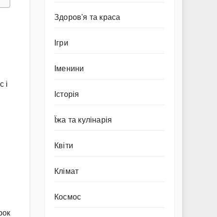
Здоров'я та краса
Ігри
Іменини
с і
Історія
Їжа та кулінарія
Квіти
Клімат
Космос
рок