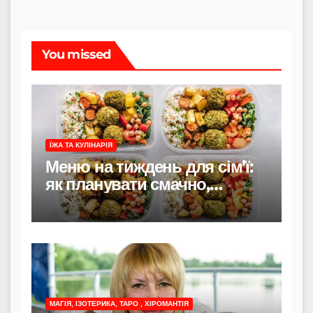
You missed
ЇЖА ТА КУЛІНАРІЯ
Меню на тиждень для сім’ї:
як планувати смачно,
економно і без стресу
МАГІЯ, ІЗОТЕРИКА, ТАРО , ХІРОМАНТІЯ