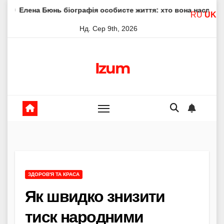
Skip
ь біографія особисте життя: хто вона насправді
Елена 
RU
UK
to
Нд. Сер 9th, 2026
content
Izum
ЗДОРОВ'Я ТА КРАСА
Як швидко знизити
тиск народними