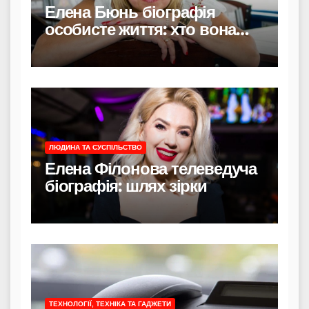
Елена Бюнь біографія
особисте життя: хто вона
насправді
ЛЮДИНА ТА СУСПІЛЬСТВО
Елена Філонова телеведуча
біографія: шлях зірки
ТЕХНОЛОГІЇ, ТЕХНІКА ТА ГАДЖЕТИ