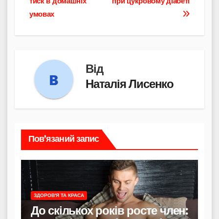
тиск в домашніх
при цукровому діабеті
записів
умовах
Від
Наталія Лисенко
Пов’язаний запис
ЗДОРОВ'Я ТА КРАСА
До скількох років росте член: