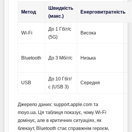
Швидкість
Метод
Енерговитратність
(макс.)
До 1 Гбіт/с
Wi-Fi
Висока
(5G)
Bluetooth
До 3 Мбіт/с
Низька
До 10 Гбіт/
USB
Середня
с (USB 3)
Джерело даних: support.apple.com та
moyo.ua. Ця таблиця показує, чому Wi-Fi
домінує, але в критичних ситуаціях, як
блекаут, Bluetooth стає справжнім героєм,