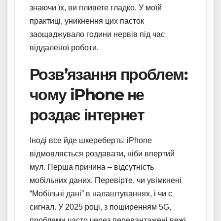
знаючи їх, ви пливете гладко. У моїй
практиці, уникнення цих пасток
заощаджувало години нервів під час
віддаленої роботи.
Розв’язання проблем:
чому iPhone не
роздає інтернет
Іноді все йде шкереберть: iPhone
відмовляється роздавати, ніби впертий
мул. Перша причина – відсутність
мобільних даних. Перевірте, чи увімкнені
“Мобільні дані” в налаштуваннях, і чи є
сигнал. У 2025 році, з поширенням 5G,
проблеми часто через перевантажені вежі,