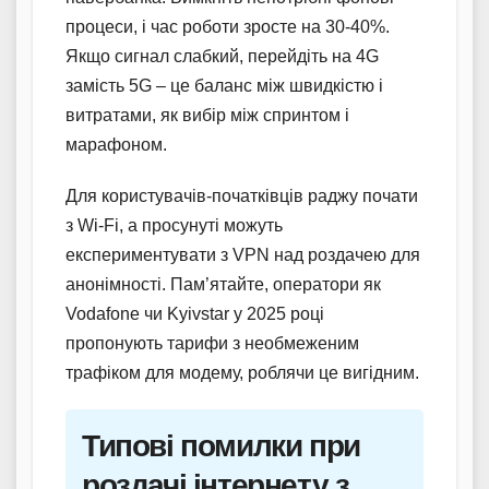
процеси, і час роботи зросте на 30-40%.
Якщо сигнал слабкий, перейдіть на 4G
замість 5G – це баланс між швидкістю і
витратами, як вибір між спринтом і
марафоном.
Для користувачів-початківців раджу почати
з Wi-Fi, а просунуті можуть
експериментувати з VPN над роздачею для
анонімності. Пам’ятайте, оператори як
Vodafone чи Kyivstar у 2025 році
пропонують тарифи з необмеженим
трафіком для модему, роблячи це вигідним.
Типові помилки при
роздачі інтернету з