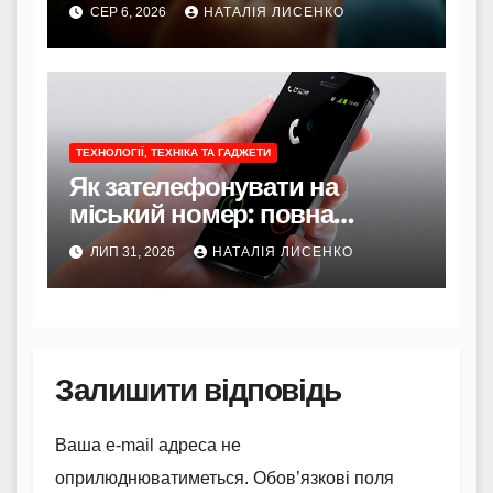
способи
СЕР 6, 2026
НАТАЛІЯ ЛИСЕНКО
ТЕХНОЛОГІЇ, ТЕХНІКА ТА ГАДЖЕТИ
Як зателефонувати на
міський номер: повна
інструкція 2026 року
ЛИП 31, 2026
НАТАЛІЯ ЛИСЕНКО
Залишити відповідь
Ваша e-mail адреса не
оприлюднюватиметься.
Обов’язкові поля