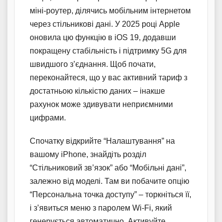
міні-роутер, ділячись мобільним інтернетом
через стільникові дані. У 2025 році Apple
оновила цю функцію в iOS 19, додавши
покращену стабільність і підтримку 5G для
швидшого з’єднання. Щоб почати,
переконайтеся, що у вас активний тариф з
достатньою кількістю даних – інакше
рахунок може здивувати неприємними
цифрами.
Спочатку відкрийте “Налаштування” на
вашому iPhone, знайдіть розділ
“Стільниковий зв’язок” або “Мобільні дані”,
залежно від моделі. Там ви побачите опцію
“Персональна точка доступу” – торкніться її,
і з’явиться меню з паролем Wi-Fi, який
генерується автоматично. Активуйте