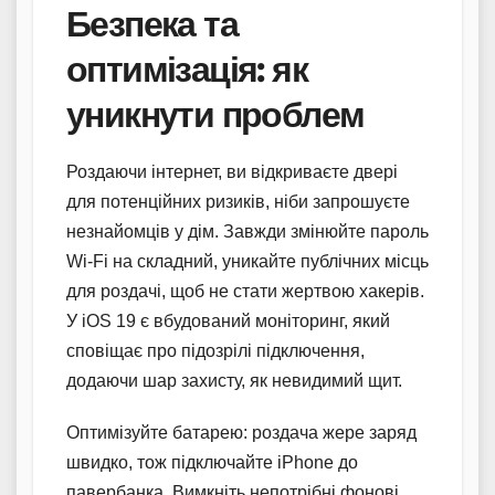
Безпека та
оптимізація: як
уникнути проблем
Роздаючи інтернет, ви відкриваєте двері
для потенційних ризиків, ніби запрошуєте
незнайомців у дім. Завжди змінюйте пароль
Wi-Fi на складний, уникайте публічних місць
для роздачі, щоб не стати жертвою хакерів.
У iOS 19 є вбудований моніторинг, який
сповіщає про підозрілі підключення,
додаючи шар захисту, як невидимий щит.
Оптимізуйте батарею: роздача жере заряд
швидко, тож підключайте iPhone до
павербанка. Вимкніть непотрібні фонові