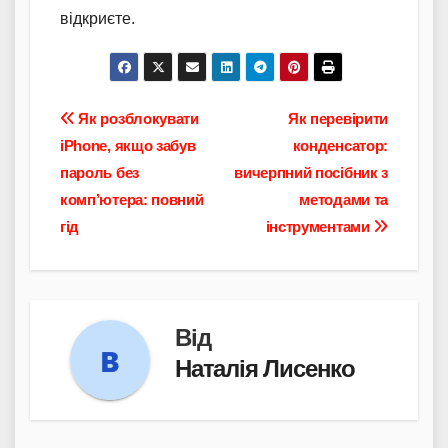
відкриєте.
Навігація
Як розблокувати
Як перевірити
iPhone, якщо забув
конденсатор:
записів
пароль без
вичерпний посібник з
комп’ютера: повний
методами та
гід
інструментами
Від
Наталія Лисенко