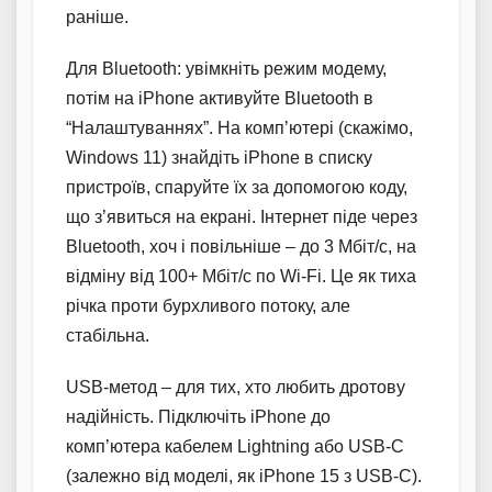
раніше.
Для Bluetooth: увімкніть режим модему,
потім на iPhone активуйте Bluetooth в
“Налаштуваннях”. На комп’ютері (скажімо,
Windows 11) знайдіть iPhone в списку
пристроїв, спаруйте їх за допомогою коду,
що з’явиться на екрані. Інтернет піде через
Bluetooth, хоч і повільніше – до 3 Мбіт/с, на
відміну від 100+ Мбіт/с по Wi-Fi. Це як тиха
річка проти бурхливого потоку, але
стабільна.
USB-метод – для тих, хто любить дротову
надійність. Підключіть iPhone до
комп’ютера кабелем Lightning або USB-C
(залежно від моделі, як iPhone 15 з USB-C).