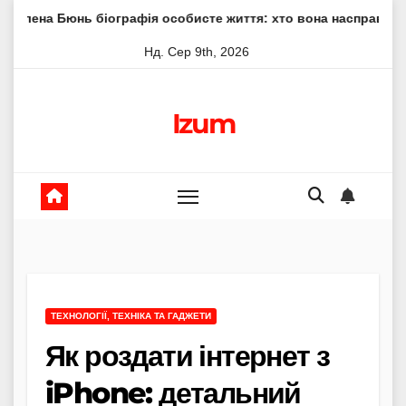
Skip
 біографія особисте життя: хто вона насправді
Елена Фі
to
Нд. Сер 9th, 2026
content
Izum
ТЕХНОЛОГІЇ, ТЕХНІКА ТА ГАДЖЕТИ
Як роздати інтернет з
iPhone: детальний