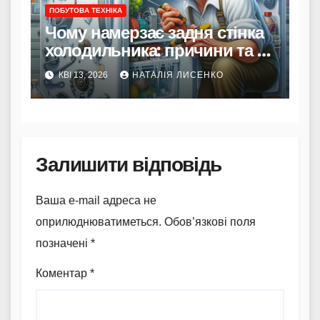
ПОБУТОВА ТЕХНІКА
Чому намерзає задня стінка
холодильника: причини та як
виправити
КВІ 13, 2026
НАТАЛІЯ ЛИСЕНКО
Залишити відповідь
Ваша e-mail адреса не
оприлюднюватиметься.
Обов’язкові поля
позначені
*
Коментар
*