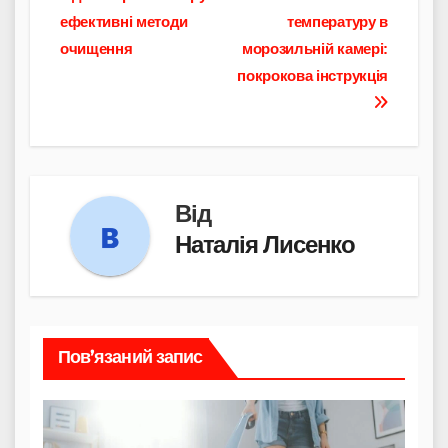
записів
ефективні методи
температуру в
очищення
морозильній камері:
покрокова інструкція
Від
Наталія Лисенко
Пов’язаний запис