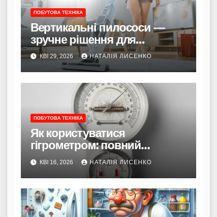
ПОБУТОВА ТЕХНІКА
Вертикальні пилососи —
зручне рішення для
швидкого прибирання
КВІ 29, 2026
НАТАЛІЯ ЛИСЕНКО
ПОБУТОВА ТЕХНІКА
Як користуватися
гігрометром: повний
посібник для точних вимірів
КВІ 16, 2026
НАТАЛІЯ ЛИСЕНКО