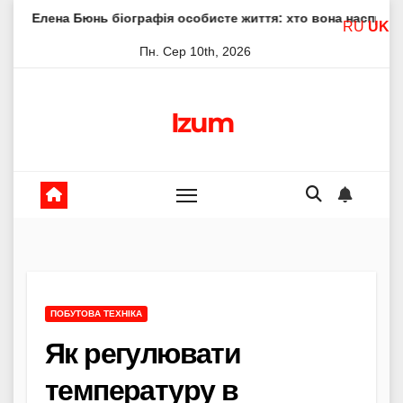
Skip
юнь біографія особисте життя: хто вона насправді
Елен
RU
UK
to
Пн. Сер 10th, 2026
content
Izum
ПОБУТОВА ТЕХНІКА
Як регулювати
температуру в