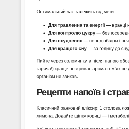
Оптимальний час залежить від мети:
Для травлення та енергії
— вранці н
Для контролю цукру
— безпосередн
Для схуднення
— перед обідом і ве
Для кращого сну
— за годину до сну,
Пийте через соломинку, а після напою обо
гаряча!) краще розкриває аромат і м’якше д
організм не звикав.
Рецепти напоїв і стра
Класичний ранковий еліксир: 1 столова ложк
лимона. Додайте щіпку кориці — і метаболі