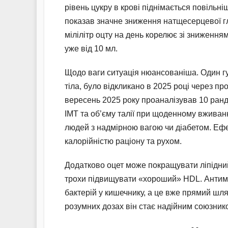
рівень цукру в крові піднімається повільніш
показав значне зниження натщесерцевої гл
мілілітр оцту на день корелює зі зниження
уже від 10 мл.
Щодо ваги ситуація нюансованіша. Один гу
тіла, було відкликано в 2025 році через пр
вересень 2025 року проаналізував 10 ранд
ІМТ та об’єму талії при щоденному вживан
людей з надмірною вагою чи діабетом. Ефе
калорійністю раціону та рухом.
Додатково оцет може покращувати ліпідний
трохи підвищувати «хороший» HDL. Антимі
бактерій у кишечнику, а це вже прямий шля
розумних дозах він стає надійним союзник