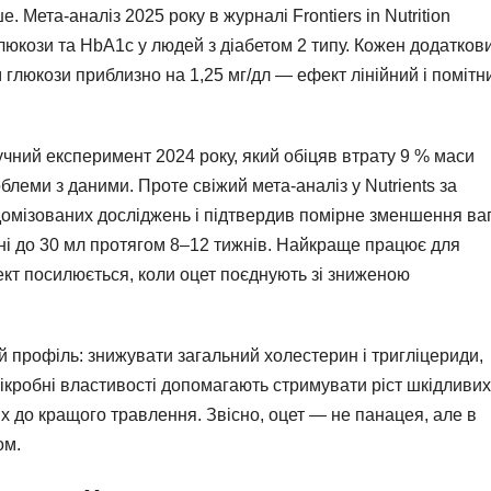
е. Мета-аналіз 2025 року в журналі Frontiers in Nutrition
юкози та HbA1c у людей з діабетом 2 типу. Кожен додатков
м глюкози приблизно на 1,25 мг/дл — ефект лінійний і помітн
чний експеримент 2024 року, який обіцяв втрату 9 % маси
облеми з даними. Проте свіжий мета-аналіз у Nutrients за
омізованих досліджень і підтвердив помірне зменшення ваг
ні до 30 мл протягом 8–12 тижнів. Найкраще працює для
кт посилюється, коли оцет поєднують зі зниженою
 профіль: знижувати загальний холестерин і тригліцериди,
кробні властивості допомагають стримувати ріст шкідливих
х до кращого травлення. Звісно, оцет — не панацея, але в
ом.