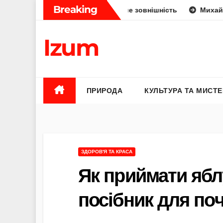
Skip
Breaking
: укус, отрута чи лише зовнішність
Михайло Федоров ба
to
content
Izum
ПРИРОДА
КУЛЬТУРА ТА МИСТ
ЗДОРОВ'Я ТА КРАСА
Як приймати ябл
посібник для поч