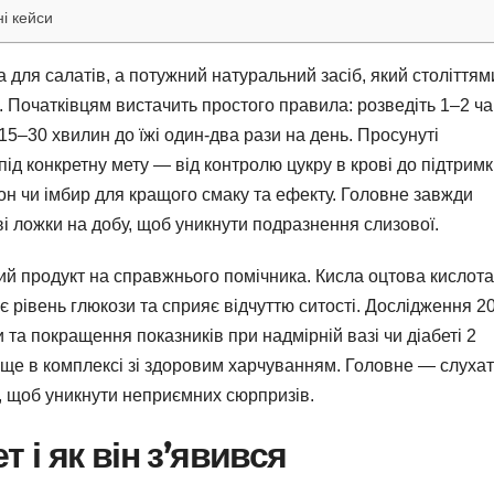
і кейси
 для салатів, а потужний натуральний засіб, який століттям
 Початківцям вистачить простого правила: розведіть 1–2 ча
 15–30 хвилин до їжі один-два рази на день. Просунуті
під конкретну мету — від контролю цукру в крові до підтрим
н чи імбир для кращого смаку та ефекту. Головне завжди
і ложки на добу, щоб уникнути подразнення слизової.
 продукт на справжнього помічника. Кисла оцтова кислота
 рівень глюкози та сприяє відчуттю ситості. Дослідження 2
та покращення показників при надмірній вазі чи діабеті 2
аще в комплексі зі здоровим харчуванням. Головне — слуха
зи, щоб уникнути неприємних сюрпризів.
 і як він з’явився