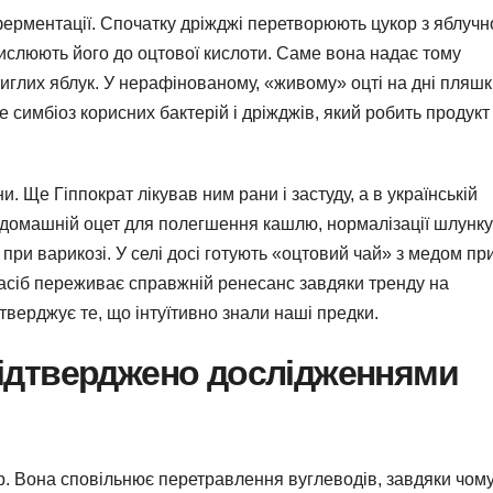
ерментації. Спочатку дріжджі перетворюють цукор з яблучн
окислюють його до оцтової кислоти. Саме вона надає тому
тиглих яблук. У нерафінованому, «живому» оцті на дні пляш
е симбіоз корисних бактерій і дріжджів, який робить продукт
и. Ще Гіппократ лікував ним рани і застуду, а в українській
 домашній оцет для полегшення кашлю, нормалізації шлунку
 при варикозі. У селі досі готують «оцтовий чай» з медом пр
асіб переживає справжній ренесанс завдяки тренду на
дтверджує те, що інтуїтивно знали наші предки.
підтверджено дослідженнями
р. Вона сповільнює перетравлення вуглеводів, завдяки чом