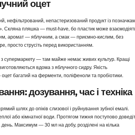
лучний оцет
ий, нефільтрований, непастеризований продукт із позначка
’ю». Скляна пляшка — must-have, бо пластик може взаємодіят
им, аромат — яблучним, а смак — приємно-кислим, без
ре, просто струсіть перед використанням.
 з супермаркету — там майже немає живих культур. Кращі
виготовляються вдома з яблучного сидру. Якість
оцет багатий на ферменти, поліфеноли та пробіотики.
ння: дозування, час і техніка
ямий шлях до опіків слизової і руйнування зубної емалі.
теплої або кімнатної води. Протягом тижня поступово доведі
 день. Максимум — 30 мл на добу, розділені на кілька