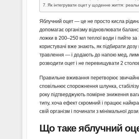
Як інтегрувати оцет у щоденне життя: реальн
Яблучний оцет — це не просто кисла рідина
допомагає організму відновлювати баланс.
ложки в 200–250 мл теплої води і пийте за
користувачі вже знають, як підбирати дозу 
травлення — і додають до напою мед, лимо
розводити оцет і не перевищувати 2 столов
Правильне вживання перетворює звичайний
сповільнює спорожнення шлунка, стабілізує
року підтверджують помірне зниження ваги 
типу, хоча ефект скромний і працює найкр
свій організм і починати з мінімальної до
Що таке яблучний оцет