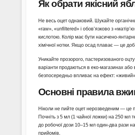
Як обрати якісний яб
Не весь оцет однаковий. Шукайте органічн
«raw», «unfiltered» і обов’язково з «матір
кислотою. Колір має бути насичено-янтарн
хімічної нотки. Якщо осад плаває — це доб
Уникайте прозорого, пастеризованого оцту
варіанти продаються в еко-магазинах або 
безпосередньо впливає на ефект: «живий» 
Основні правила вжива
Ніколи не пийте оцет нерозведеним — це пр
Почніть з 5 мл (1 чайної ложки) на 250 мл 
до робочої дози 10–15 мл один-два рази на
прийомів.