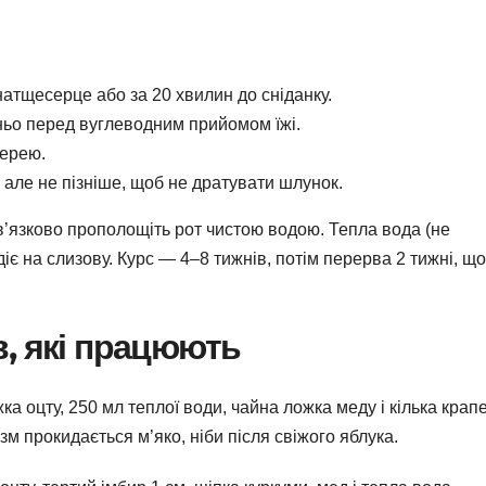
атщесерце або за 20 хвилин до сніданку.
ьо перед вуглеводним прийомом їжі.
черею.
 але не пізніше, щоб не дратувати шлунок.
в’язково прополощіть рот чистою водою. Тепла вода (не
іє на слизову. Курс — 4–8 тижнів, потім перерва 2 тижні, щ
в, які працюють
а оцту, 250 мл теплої води, чайна ложка меду і кілька крап
зм прокидається м’яко, ніби після свіжого яблука.