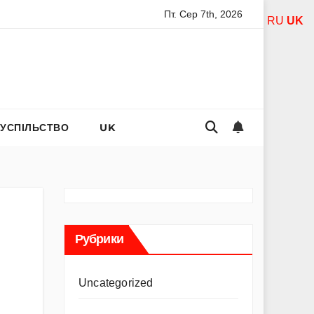
Пт. Сер 7th, 2026
ї богородиці за дітей: слова захисту і материнського тепла
RU
UK
СУСПІЛЬСТВО
UK
Рубрики
Uncategorized