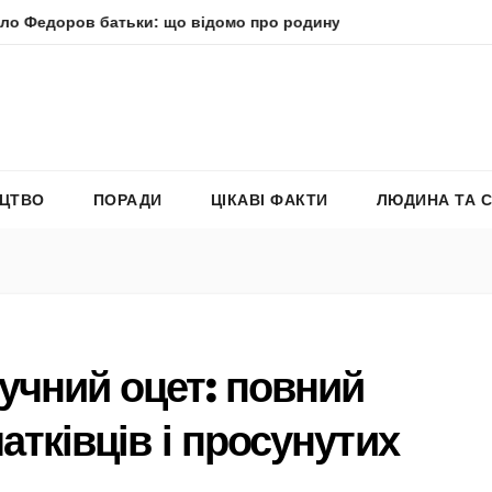
тьки: що відомо про родину політика
Молитва пресвято
ЕЦТВО
ПОРАДИ
ЦІКАВІ ФАКТИ
ЛЮДИНА ТА 
учний оцет: повний
атківців і просунутих