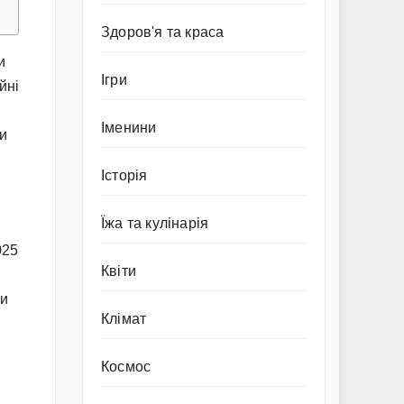
Здоров'я та краса
и
Ігри
йні
Іменини
ки
Історія
Їжа та кулінарія
025
Квіти
ти
Клімат
Космос