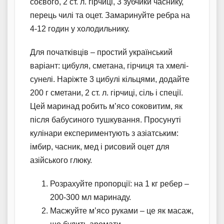
соєвого, 2 ст. л. гірчиці, 3 зубчики часнику,
перець чилі та оцет. Замаринуйте ребра на
4-12 годин у холодильнику.
Для початківців – простий український
варіант: цибуля, сметана, гірчиця та хмелі-
сунелі. Наріжте 3 цибулі кільцями, додайте
200 г сметани, 2 ст. л. гірчиці, сіль і спеції.
Цей маринад робить м’ясо соковитим, як
після бабусиного тушкування. Просунуті
кулінари експериментують з азіатським:
імбир, часник, мед і рисовий оцет для
азійського глюку.
Розрахуйте пропорції: на 1 кг ребер –
200-300 мл маринаду.
Масжуйте м’ясо руками – це як масаж,