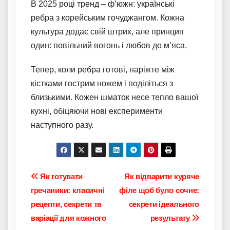
В 2025 році тренд – ф’южн: українські
ребра з корейським гочуджангом. Кожна
культура додає свій штрих, але принцип
один: повільний вогонь і любов до м’яса.
Тепер, коли ребра готові, наріжте між
кістками гострим ножем і поділіться з
близькими. Кожен шматок несе тепло вашої
кухні, обіцяючи нові експерименти
наступного разу.
Навігація
Як готувати
Як відварити куряче
гречаники: класичні
філе щоб було сочне:
записів
рецепти, секрети та
секрети ідеального
варіації для кожного
результату