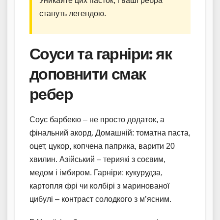
Уникайте цих пасток, і ваші ребра
стануть легендою.
Соуси та гарніри: як
доповнити смак
ребер
Соус барбекю – не просто додаток, а
фінальний акорд. Домашній: томатна паста,
оцет, цукор, копчена паприка, варити 20
хвилин. Азійський – териякі з соєвим,
медом і імбиром. Гарніри: кукурудза,
картопля фрі чи колбірі з маринованої
цибулі – контраст солодкого з м’ясним.