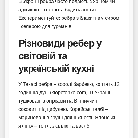
В Україні ребра часто подають з хріном чи
аджикою – гострота будить апетит.
Експериментуйте: ребра з блакитним сиром
і селерою для гурманів.
Різновиди ребер у
світовій та
українській кухні
У Техасі ребра – королі барбекю, коптять 12
годин на дубі (klopotenko.com). В Україні –
тушковані з огірками на Вінниччині,
соковиті під цибулею. Корейські галбі –
мариновані в груші для ніжності. Японські
якініку – тонкі, з сіллю та васябі.