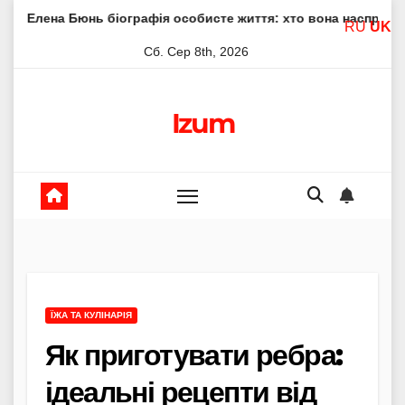
Skip
ь біографія особисте життя: хто вона насправді
Елена 
RU
UK
to
Сб. Сер 8th, 2026
content
Izum
ЇЖА ТА КУЛІНАРІЯ
Як приготувати ребра:
ідеальні рецепти від