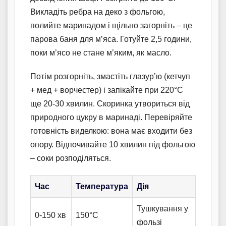
Викладіть ребра на деко з фольгою,
полийте маринадом і щільно загорніть – це
парова баня для м’яса. Готуйте 2,5 години,
поки м’ясо не стане м’яким, як масло.
Потім розгорніть, змастіть глазур’ю (кетчуп
+ мед + ворчестер) і запікайте при 220°C
ще 20-30 хвилин. Скоринка утвориться від
природного цукру в маринаді. Перевіряйте
готовність виделкою: вона має входити без
опору. Відпочивайте 10 хвилин під фольгою
– соки розподіляться.
Час
Температура
Дія
Тушкування у
0-150 хв
150°C
фользі