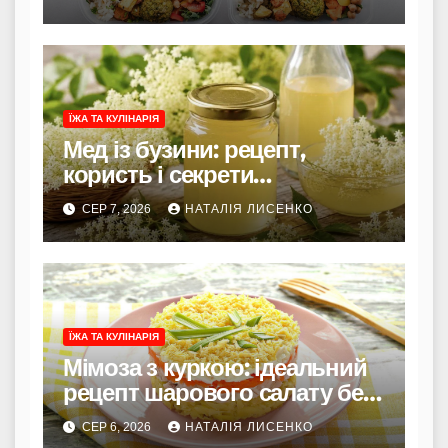
ЇЖА ТА КУЛІНАРІЯ
Мед із бузини: рецепт,
користь і секрети
приготування
СЕР 7, 2026
НАТАЛІЯ ЛИСЕНКО
ЇЖА ТА КУЛІНАРІЯ
Мімоза з куркою: ідеальний
рецепт шарового салату без
риби
СЕР 6, 2026
НАТАЛІЯ ЛИСЕНКО