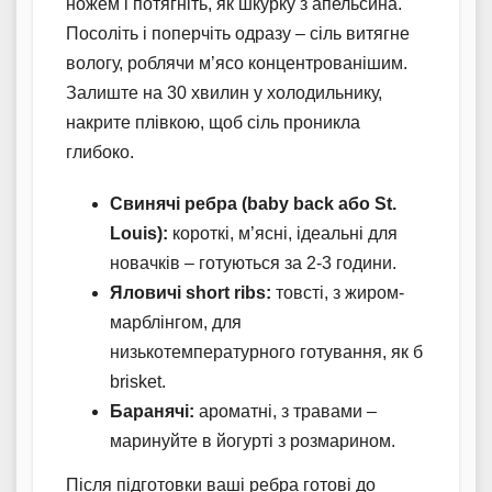
ножем і потягніть, як шкурку з апельсина.
Посоліть і поперчіть одразу – сіль витягне
вологу, роблячи м’ясо концентрованішим.
Залиште на 30 хвилин у холодильнику,
накрите плівкою, щоб сіль проникла
глибоко.
Свинячі ребра (baby back або St.
Louis):
короткі, м’ясні, ідеальні для
новачків – готуються за 2-3 години.
Яловичі short ribs:
товсті, з жиром-
марблінгом, для
низькотемпературного готування, як б
brisket.
Баранячі:
ароматні, з травами –
маринуйте в йогурті з розмарином.
Після підготовки ваші ребра готові до