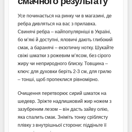
смачного результату
Усе починається на ринку чи в магазині, де
ребра дивляться на вас з прилавка.
Свинячі ребра – найпопулярніші в Україні,
бо м’які й доступні, яловичі дають глибокий
смак, а баранячі – екзотичну нотку. Шукайте
свіжі шматки з рожевим м’ясом, без сірого
жиру чи неприродного блиску. Товщина –
ключ: для духовки беріть 2-3 см, для грилю
– тонші, щоб пропеклися рівномірно.
Очищення перетворює сирий шматок на
шедевр. Зріжте надлишковий жир ножем з
зазубреним лезом – він дасть зайву олію,
яка спалить смак. Зніміть тонку сріблясту
плівку з внутрішньої сторони: піддіньте її