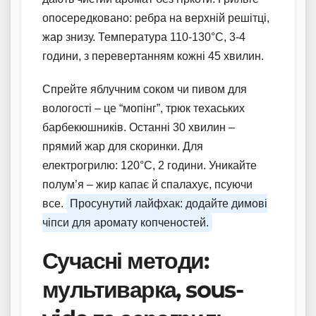
опосередковано: ребра на верхній решітці,
жар знизу. Температура 110-130°C, 3-4
години, з перевертанням кожні 45 хвилин.
Спрейте яблучним соком чи пивом для
вологості – це “мопінг”, трюк техаських
барбекюшників. Останні 30 хвилин –
прямий жар для скоринки. Для
електрогрилю: 120°C, 2 години. Уникайте
полум’я – жир капає й спалахує, псуючи
все.
Просунутий лайфхак: додайте димові
чіпси для аромату копченостей.
Сучасні методи:
мультиварка, sous-