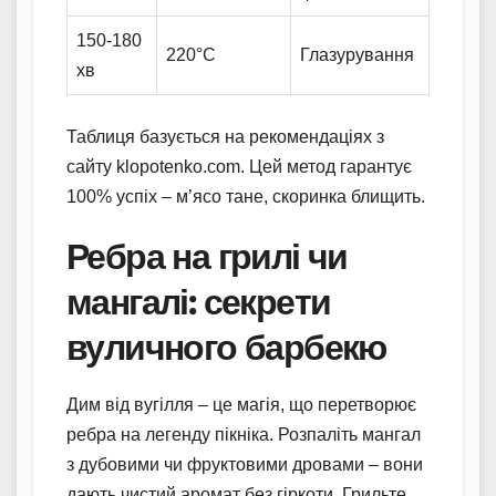
150-180
220°C
Глазурування
хв
Таблиця базується на рекомендаціях з
сайту klopotenko.com. Цей метод гарантує
100% успіх – м’ясо тане, скоринка блищить.
Ребра на грилі чи
мангалі: секрети
вуличного барбекю
Дим від вугілля – це магія, що перетворює
ребра на легенду пікніка. Розпаліть мангал
з дубовими чи фруктовими дровами – вони
дають чистий аромат без гіркоти. Грильте