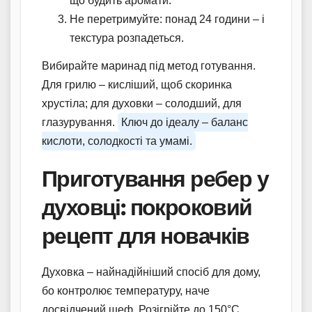
що будить аромати.
Не перетримуйте: понад 24 години – і
текстура розпадеться.
Вибирайте маринад під метод готування.
Для грилю – кисліший, щоб скоринка
хрустіла; для духовки – солодший, для
глазурування.
Ключ до ідеалу – баланс
кислоти, солодкості та умамі.
Приготування ребер у
духовці: покроковий
рецепт для новачків
Духовка – найнадійніший спосіб для дому,
бо контролює температуру, наче
досвідчений шеф. Розігрійте до 150°C.