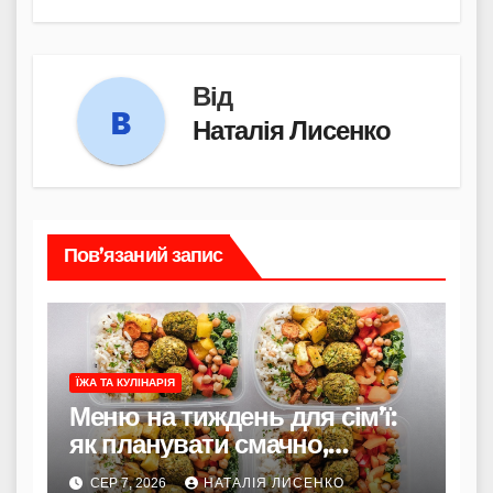
Від
Наталія Лисенко
Пов’язаний запис
ЇЖА ТА КУЛІНАРІЯ
Меню на тиждень для сім’ї:
як планувати смачно,
економно і без стресу
СЕР 7, 2026
НАТАЛІЯ ЛИСЕНКО