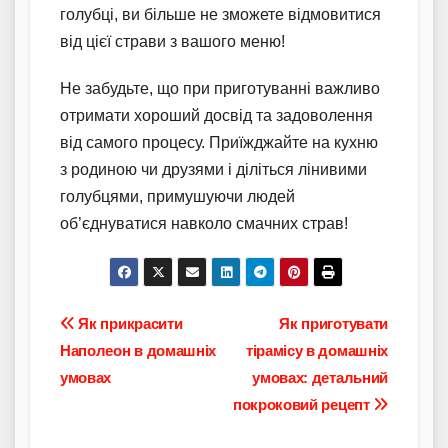
голубці, ви більше не зможете відмовитися
від цієї страви з вашого меню!
Не забудьте, що при приготуванні важливо
отримати хороший досвід та задоволення
від самого процесу. Приїжджайте на кухню
з родиною чи друзями і діліться лінивими
голубцями, примушуючи людей
об’єднуватися навколо смачних страв!
Навігація
Як прикрасити
Як приготувати
Наполеон в домашніх
тірамісу в домашніх
записів
умовах
умовах: детальний
покроковий рецепт