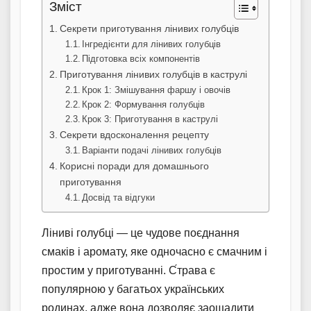
Зміст
Секрети приготування лінивих голубців
Інгредієнти для лінивих голубців
Підготовка всіх компонентів
Приготування лінивих голубців в каструлі
Крок 1: Змішування фаршу і овочів
Крок 2: Формування голубців
Крок 3: Приготування в каструлі
Секрети вдосконалення рецепту
Варіанти подачі лінивих голубців
Корисні поради для домашнього
приготування
Досвід та відгуки
Ліниві голубці — це чудове поєднання
смаків і аромату, яке одночасно є смачним і
простим у приготуванні. С́трава є
популярною у багатьох українських
родинах, адже вона дозволяє заощадити