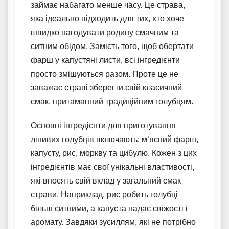
займає набагато менше часу. Це страва,
яка ідеально підходить для тих, хто хоче
швидко нагодувати родину смачним та
ситним обідом. Замість того, щоб обертати
фарш у капустяні листи, всі інгредієнти
просто змішуються разом. Проте це не
заважає страві зберегти свій класичний
смак, притаманний традиційним голубцям.
Основні інгредієнти для приготування
лінивих голубців включають: м’ясний фарш,
капусту, рис, моркву та цибулю. Кожен з цих
інгредієнтів має свої унікальні властивості,
які вносять свій вклад у загальний смак
страви. Наприклад, рис робить голубці
більш ситними, а капуста надає свіжості і
аромату. Завдяки зусиллям, які не потрібно