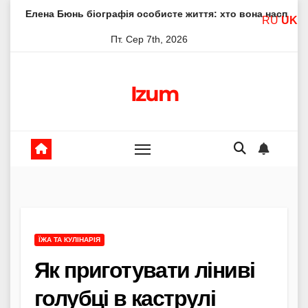
Skip
нь біографія особисте життя: хто вона насправді
Елена
RU
UK
to
Пт. Сер 7th, 2026
content
Izum
ЇЖА ТА КУЛІНАРІЯ
Як приготувати ліниві
голубці в каструлі