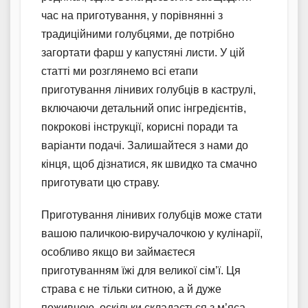
час на приготування, у порівнянні з
традиційними голубцями, де потрібно
загортати фарш у капустяні листи. У цій
статті ми розглянемо всі етапи
приготування лінивих голубців в каструлі,
включаючи детальний опис інгредієнтів,
покрокові інструкції, корисні поради та
варіанти подачі. Залишайтеся з нами до
кінця, щоб дізнатися, як швидко та смачно
приготувати цю страву.
Приготування лінивих голубців може стати
вашою паличкою-виручалочкою у кулінарії,
особливо якщо ви займаєтеся
приготуванням їжі для великої сім’ї. Ця
страва є не тільки ситною, а й дуже
поживною, оскільки складається з м’яса,