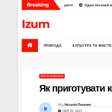
Skip
Breaking
рний діамант від природного
Один поганий відгук — і кл
to
content
Izum
ПРИРОДА
КУЛЬТУРА ТА МИСТ
ЇЖА ТА КУЛІНАРІЯ
Як приготувати 
Від
Наталія Лисенко
ЛЮТ 20, 2025