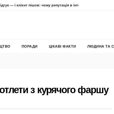
ієнт пішов: чому репутація в інтернеті вирішує все
Адель
ЕЦТВО
ПОРАДИ
ЦІКАВІ ФАКТИ
ЛЮДИНА ТА 
котлети з курячого фаршу