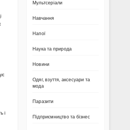
Мультсеріали
і
Навчання
ж
Напої
Наука та природа
Новини
ує
Одяг, взуття, аксесуари та
мода
Паразити
ь і
Підприємництво та бізнес