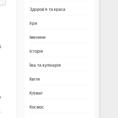
Здоров'я та краса
Ігри
Іменини
б
Історія
Їжа та кулінарія
Квіти
Клімат
о
Космос
: