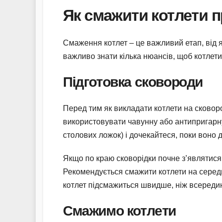
Як смажити котлети 
Смаження котлет – це важливий етап, від 
важливо знати кілька нюансів, щоб котлет
Підготовка сковороди
Перед тим як викладати котлети на сковород
використовувати чавунну або антипригарну
столових ложок) і дочекайтеся, поки воно д
Якщо по краю сковорідки почне з’являтися 
Рекомендується смажити котлети на серед
котлет підсмажиться швидше, ніж всередин
Смажимо котлети