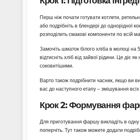
Крок 1: Підготовка інгреді
Перш ніж почати готувати котлети, ретельно
або подрібніть в блендері до однорідної к
розподілить смакові компоненти по всій ма
Замочіть шматок білого хліба в молоці на 
відтисніть хліб від зайвої рідини. Це діє 
соковитішими.
Варто також подрібнити часник, якщо ви вик
вас до наступного етапу – змішування всіх 
Крок 2: Формування фа
Для приготування фаршу викладіть в одну м
поперчіть. Тут також можете додати подріб