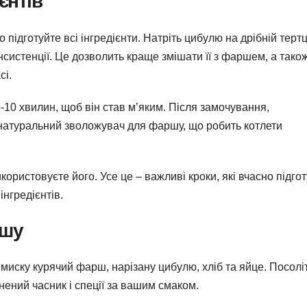
єнтів
 підготуйте всі інгредієнти. Натріть цибулю на дрібній тертц
онсистенції. Це дозволить краще змішати її з фаршем, а тако
сі.
5-10 хвилин, щоб він став м’яким. Після замочування,
як натуральний зволожувач для фаршу, що робить котлети
ористовуєте його. Усе це – важливі кроки, які вчасно підгот
інгредієнтів.
ршу
иску курячий фарш, нарізану цибулю, хліб та яйце. Посоліт
нений часник і спеції за вашим смаком.