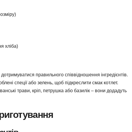
розміру)
я хліба)
 дотримуватися правильного співвідношення інгредієнтів.
лені спеції або зелень, щоб підкреслити смак котлет.
нські трави, кріп, петрушка або базилік – вони додадуть
риготування