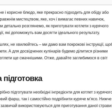
не і корисне блюдо, яке прекрасно підходить для обіду або
равжнім мистецтвом, яке, хоч і вимагає певних навичок,
ми детально розглянемо, як приготувати котлети з курячого
ї, які допоможуть вам досягти ідеального результату.
шлях, не хвилюйтесь – ми дамо вам покрокові інструкції, що
лети. А для досвідчених кулінарів будемо ділитися різними
котлети ще смачнішими. Отже, давайте заглибимося в світ
а підготовка
ібно підготувати необхідні інгредієнти для котлет з курячог
вий фарш, так і самостійно подрібнити куряче м’ясо. Нижче
і зазвичай використовуються для приготування даної страви