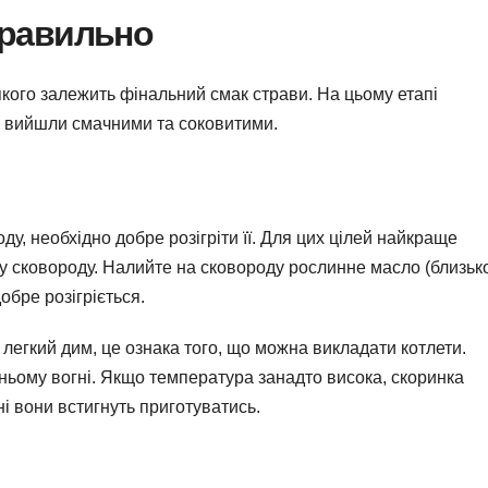
правильно
якого залежить фінальний смак страви. На цьому етапі
и вийшли смачними та соковитими.
у, необхідно добре розігріти її. Для цих цілей найкраще
 сковороду. Налийте на сковороду рослинне масло (близьк
обре розігріється.
легкий дим, це ознака того, що можна викладати котлети.
ньому вогні. Якщо температура занадто висока, скоринка
і вони встигнуть приготуватись.