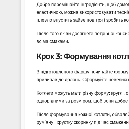
Добре перемішайте інгредієнти, щоб домог
еластичною, можна використовувати техніку 
плевло впустить зайве повітря і зробить к
Після того як ви досягнете потрібної конс
всіма смаками.
Крок 3: Формування котл
З підготовленого фаршу починайте формува
прилипав до долонь. Сформуйте невеликі ку
Котлети можуть мати різну форму: круглі, о
однорідними за розміром, щоб вони добре 
Після формування кожної котлети, обваляй
рум’яну і хрустку скоринку під час смаженн