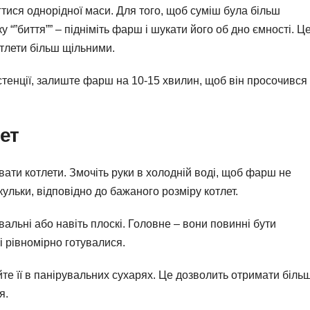
тися однорідної маси. Для того, щоб суміш була більш
“”биття”” – підніміть фарш і шукати його об дно ємності. Ц
отлети більш щільними.
истенції, залиште фарш на 10-15 хвилин, щоб він просочився
ет
ти котлети. Змочіть руки в холодній воді, щоб фарш не
льки, відповідно до бажаного розміру котлет.
вальні або навіть плоскі. Головне – вони повинні бути
і рівномірно готувалися.
те її в панірувальних сухарях. Це дозволить отримати біль
я.