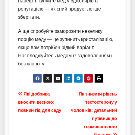
нарешті, купуйте мед у бджолярів із
репутацією — якісний продукт легше
зберігати.
А ще спробуйте заморозити невелику
порцію меду — це зупинить кристалізацію,
якщо вам потрібен рідкий варіант.
Насолоджуйтесь медом із задоволенням і
без клопоту!
Навігація
Які добрива
Як знизити рівень
вносити весною:
тестостерону у
записів
повний гід для саду
чоловіків: детальний
путівник до
гормонального
балансу