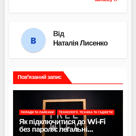
Від
Наталія Лисенко
Пов’язаний запис
ПОРАДИ ТА ЛАЙХАКИ
ТЕХНОЛОГІЇ, ТЕХНІКА ТА ГАДЖЕТИ
Як підключитися до Wi-Fi
без пароля: легальні