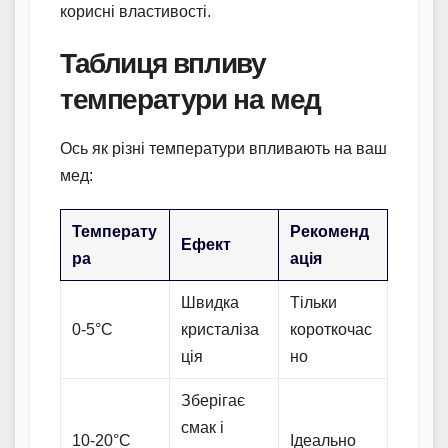
корисні властивості.
Таблиця впливу
температури на мед
Ось як різні температури впливають на ваш
мед:
Температу
Рекоменд
Ефект
ра
ація
Швидка
Тільки
0-5°C
кристаліза
короткочас
ція
но
Зберігає
смак і
10-20°C
Ідеально