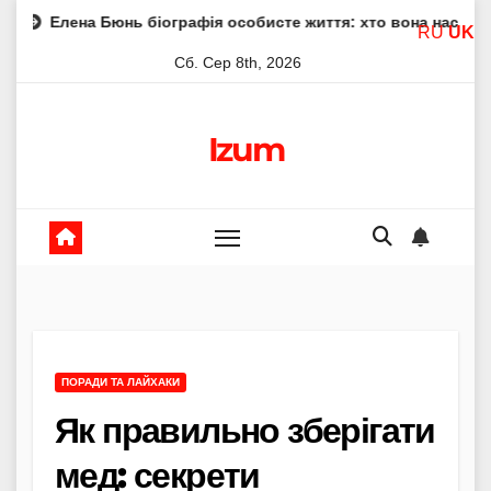
Skip
Бюнь біографія особисте життя: хто вона насправді
Елен
RU
UK
to
Сб. Сер 8th, 2026
content
Izum
ПОРАДИ ТА ЛАЙХАКИ
Як правильно зберігати
мед: секрети