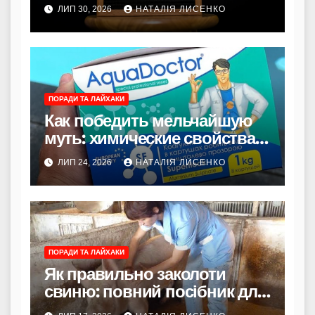
способи
ЛИП 30, 2026
НАТАЛІЯ ЛИСЕНКО
ПОРАДИ ТА ЛАЙХАКИ
Как победить мельчайшую
муть: химические свойства и
принцип действия
ЛИП 24, 2026
НАТАЛІЯ ЛИСЕНКО
коагулянтов
ПОРАДИ ТА ЛАЙХАКИ
Як правильно заколоти
свиню: повний посібник для
початківців та досвідчених