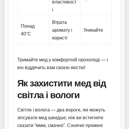
властивост
і
Втрата
Понад
аромату і
Уникайте
40°C
користі
Тримайте мед у комфортній прохолоді — і
він віддячить вам своєю якістю!
Як захистити мед від
світла і вологи
Світло і волога — два вороги, які можуть
зіпсувати мед швидше, ніж ви встигнете
сказати “ммм, смачно”. Сонячні промені