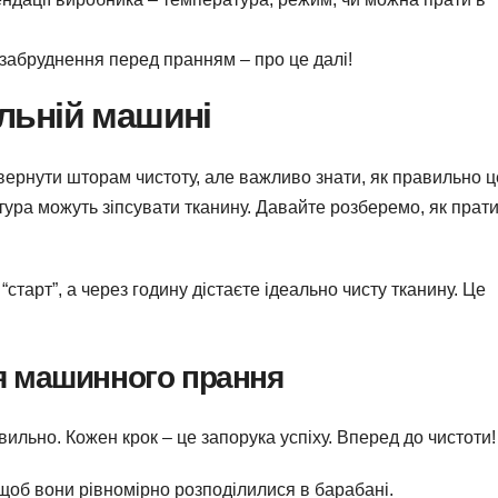
забруднення перед пранням – про це далі!
льній машині
рнути шторам чистоту, але важливо знати, як правильно ц
ра можуть зіпсувати тканину. Давайте розберемо, як прат
“старт”, а через годину дістаєте ідеально чисту тканину. Це
ля машинного прання
ильно. Кожен крок – це запорука успіху. Вперед до чистоти!
щоб вони рівномірно розподілилися в барабані.