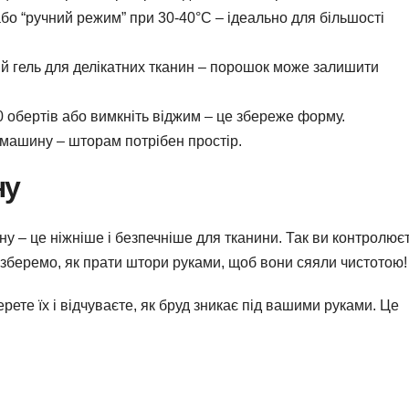
бо “ручний режим” при 30-40°C – ідеально для більшості
й гель для делікатних тканин – порошок може залишити
 обертів або вимкніть віджим – це збереже форму.
машину – шторам потрібен простір.
ну
ну – це ніжніше і безпечніше для тканини. Так ви контролює
зберемо, як прати штори руками, щоб вони сяяли чистотою!
ерете їх і відчуваєте, як бруд зникає під вашими руками. Це