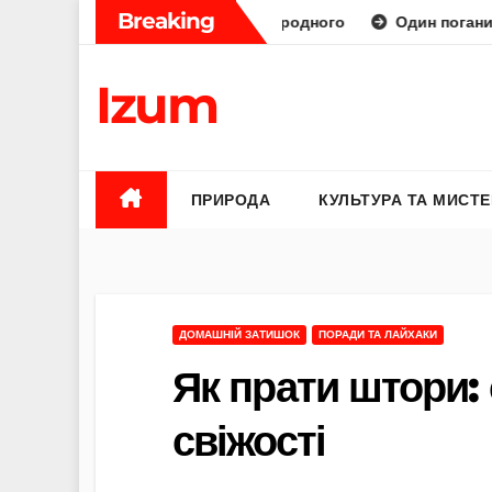
Skip
Breaking
аторний діамант від природного
Один поганий відгук — і
to
content
Izum
ПРИРОДА
КУЛЬТУРА ТА МИСТ
ДОМАШНІЙ ЗАТИШОК
ПОРАДИ ТА ЛАЙХАКИ
Як прати штори: 
свіжості