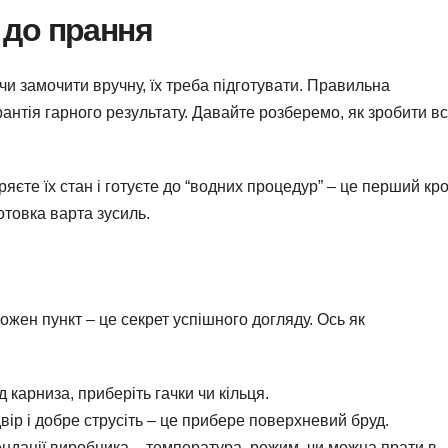
 до прання
и замочити вручну, їх треба підготувати. Правильна
рантія гарного результату. Давайте розберемо, як зробити в
ряєте їх стан і готуєте до “водних процедур” – це перший кр
отовка варта зусиль.
жен пункт – це секрет успішного догляду. Ось як
д карниза, приберіть гачки чи кільця.
вір і добре струсіть – це прибере поверхневий бруд.
ндації виробника – температура, режим, чи можна прати в