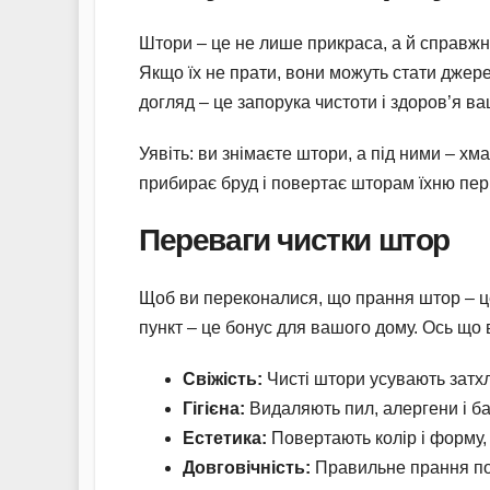
Штори – це не лише прикраса, а й справжні
Якщо їх не прати, вони можуть стати джере
догляд – це запорука чистоти і здоров’я ва
Уявіть: ви знімаєте штори, а під ними – хм
прибирає бруд і повертає шторам їхню перв
Переваги чистки штор
Щоб ви переконалися, що прання штор – це 
пункт – це бонус для вашого дому. Ось що 
Свіжість:
Чисті штори усувають затхл
Гігієна:
Видаляють пил, алергени і ба
Естетика:
Повертають колір і форму,
Довговічність:
Правильне прання по