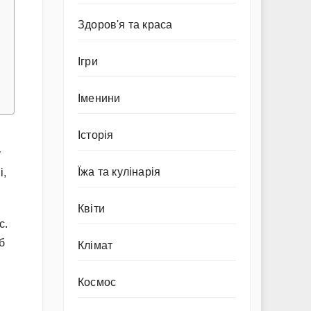
Здоров'я та краса
Ігри
Іменини
Історія
у
Їжа та кулінарія
і,
Квіти
с.
б
Клімат
Космос