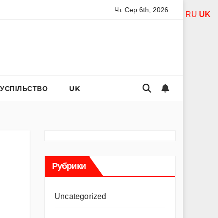
Чт. Сер 6th, 2026
ель Асанті: від порнозірки до співачки з хітами на радіо
RU
UK
СУСПІЛЬСТВО
UK
Рубрики
Uncategorized