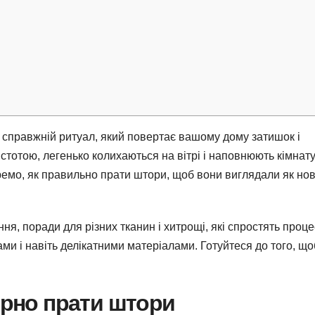
 справжній ритуал, який повертає вашому дому затишок і
истотою, легенько колихаються на вітрі і наповнюють кімнат
ремо, як правильно прати штори, щоб вони виглядали як нов
ння, поради для різних тканин і хитрощі, які спростять проце
ми і навіть делікатними матеріалами. Готуйтеся до того, що
рно прати штори