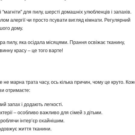
 “магніти” для пилу, шерсті домашніх улюбленців і запахів.
лом алергії чи просто псувати вигляд кімнати. Регулярний
шого дому.
ара пилу, яка осідала місяцями. Прання освіжає тканину,
инну красу – це того варте!
не марна трата часу, ось кілька причин, чому це круто. Ко
ви отримаєте:
ий запах і додають легкості.
ктерії – особливо важливо для сімей з дітьми.
 роблячи інтер’єр охайнішим.
довжує життя тканини.