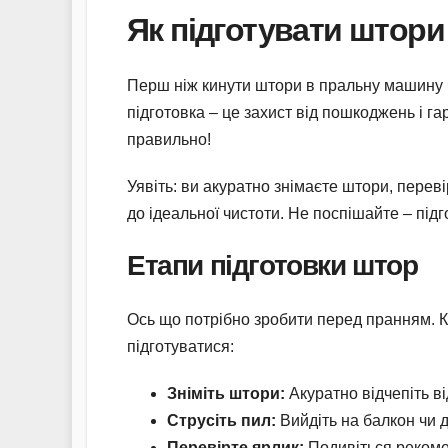
Як підготувати штори
Перш ніж кинути штори в пральну машину ч
підготовка – це захист від пошкоджень і га
правильно!
Уявіть: ви акуратно знімаєте штори, переві
до ідеальної чистоти. Не поспішайте – підг
Етапи підготовки штор
Ось що потрібно зробити перед пранням. Ко
підготуватися:
Зніміть штори:
Акуратно відчепіть ві
Струсіть пил:
Вийдіть на балкон чи д
Перевірте ярлик:
Подивіться рекоме