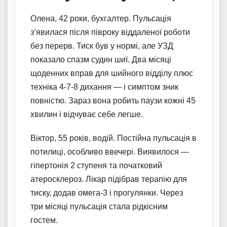
Олена, 42 роки, бухгалтер. Пульсація
з’явилася після півроку віддаленої роботи
без перерв. Тиск був у нормі, але УЗД
показало спазм судин шиї. Два місяці
щоденних вправ для шийного відділу плюс
техніка 4-7-8 дихання — і симптом зник
повністю. Зараз вона робить паузи кожні 45
хвилин і відчуває себе легше.
Віктор, 55 років, водій. Постійна пульсація в
потилиці, особливо ввечері. Виявилося —
гіпертонія 2 ступеня та початковий
атеросклероз. Лікар підібрав терапію для
тиску, додав омега-3 і прогулянки. Через
три місяці пульсація стала рідкісним
гостем.