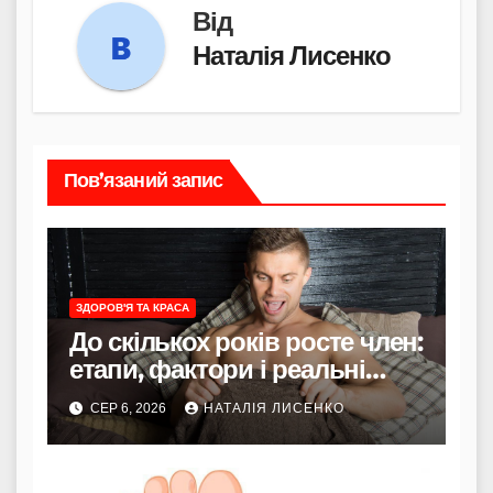
Від
Наталія Лисенко
Пов’язаний запис
ЗДОРОВ'Я ТА КРАСА
До скількох років росте член:
етапи, фактори і реальні
терміни
СЕР 6, 2026
НАТАЛІЯ ЛИСЕНКО