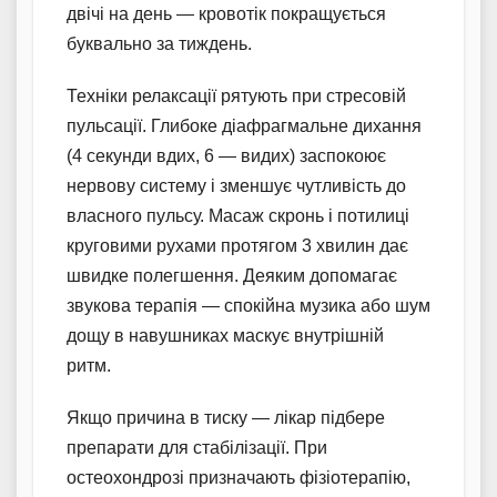
двічі на день — кровотік покращується
буквально за тиждень.
Техніки релаксації рятують при стресовій
пульсації. Глибоке діафрагмальне дихання
(4 секунди вдих, 6 — видих) заспокоює
нервову систему і зменшує чутливість до
власного пульсу. Масаж скронь і потилиці
круговими рухами протягом 3 хвилин дає
швидке полегшення. Деяким допомагає
звукова терапія — спокійна музика або шум
дощу в навушниках маскує внутрішній
ритм.
Якщо причина в тиску — лікар підбере
препарати для стабілізації. При
остеохондрозі призначають фізіотерапію,