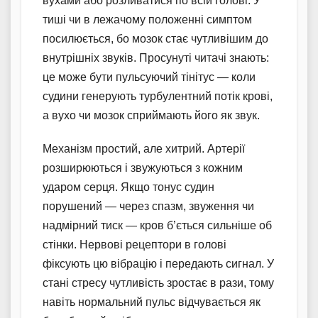
вухами або розливатися по всій голові. У
тиші чи в лежачому положенні симптом
посилюється, бо мозок стає чутливішим до
внутрішніх звуків. Просунуті читачі знають:
це може бути пульсуючий тінітус — коли
судини генерують турбулентний потік крові,
а вухо чи мозок сприймають його як звук.
Механізм простий, але хитрий. Артерії
розширюються і звужуються з кожним
ударом серця. Якщо тонус судин
порушений — через спазм, звуження чи
надмірний тиск — кров б’ється сильніше об
стінки. Нервові рецептори в голові
фіксують цю вібрацію і передають сигнал. У
стані стресу чутливість зростає в рази, тому
навіть нормальний пульс відчувається як