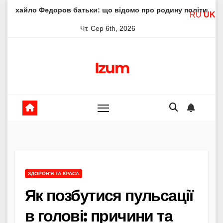
Skip
доров батьки: що відомо про родину політика
Молитва 
RU
UK
to
Чт. Сер 6th, 2026
content
Izum
ЗДОРОВ'Я ТА КРАСА
Як позбутися пульсації
в голові: причини та