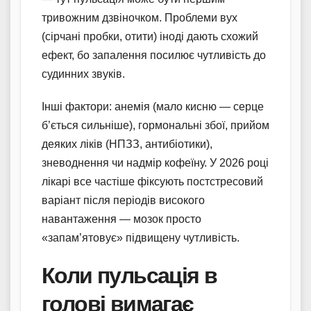
тривожним дзвіночком. Проблеми вух
(сірчані пробки, отити) іноді дають схожий
ефект, бо запалення посилює чутливість до
судинних звуків.
Інші фактори: анемія (мало кисню — серце
б’ється сильніше), гормональні збої, прийом
деяких ліків (НПЗЗ, антибіотики),
зневоднення чи надмір кофеїну. У 2026 році
лікарі все частіше фіксують постстресовий
варіант після періодів високого
навантаження — мозок просто
«запам’ятовує» підвищену чутливість.
Коли пульсація в
голові вимагає