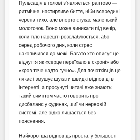
Пульсація в голові з’являється раптово —
ритмічне, настирливе биття, ніби всередині
черепа тихо, але вперто стукає маленький
молоточок. Воно може виникати під вечір,
коли тіло нарешті розслаблюється, або
серед робочого дня, коли стрес
накопичився до межі. Багато хто описує це
відчуття як «серце переїхало в скроні» або
«кров тече надто гучно». Для початківців це
лякає і змушує шукати швидкі відповіді в
інтернеті, а просунуті читачі вже знають:
такий симптом часто говорить про
дисбаланс у судинах, шиї чи нервовій
системі, але рідко лишається без
пояснення.
Найкоротша відповідь проста: у більшості