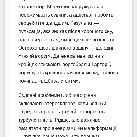
каталізатор. М’язи шиї напружуються,
пережимають судини, а адреналін робить
серцебиття швидшим. Результат —
пульсація, яка зникає після хорошого сну,
але повертається, якщо цикл не розірвати.
Остеохондроз шийного відділу — ще один
«тихий ворог». Дегенеративні зміни в
хребцях стискають вертебральні артерії,
порушують кровопостачання мозку, і голова
починає «відбивати ритм».
Судинні проблеми глибшого рівня
включають атеросклероз, коли бляшки
звужують просвіт артерій і створюють
турбулентність. Рідше, але важливо
пам’ятати про аневризми чи мальформації
— тут пульсація може бути першим