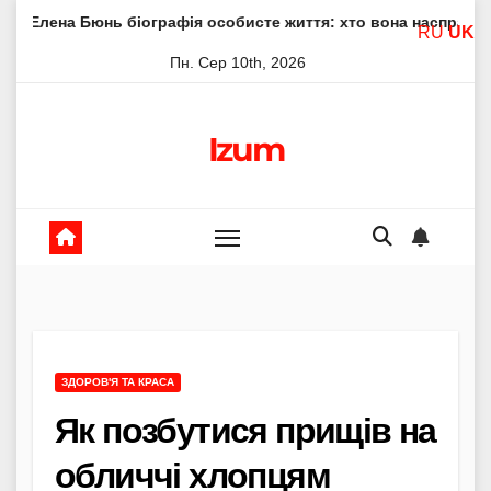
Skip
нь біографія особисте життя: хто вона насправді
Елена 
RU
UK
to
Пн. Сер 10th, 2026
content
Izum
ЗДОРОВ'Я ТА КРАСА
Як позбутися прищів на
обличчі хлопцям