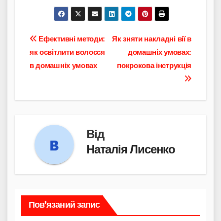
Навігація
Ефективні методи:
Як зняти накладні вії в
як освітлити волосся
домашніх умовах:
записів
в домашніх умовах
покрокова інструкція
Від
Наталія Лисенко
Пов’язаний запис