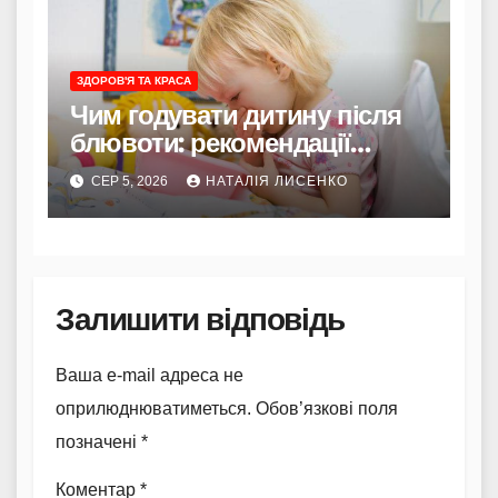
ЗДОРОВ'Я ТА КРАСА
Чим годувати дитину після
блювоти: рекомендації
Комаровського
СЕР 5, 2026
НАТАЛІЯ ЛИСЕНКО
Залишити відповідь
Ваша e-mail адреса не
оприлюднюватиметься.
Обов’язкові поля
позначені
*
Коментар
*