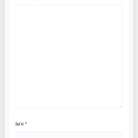
Ім'я
*