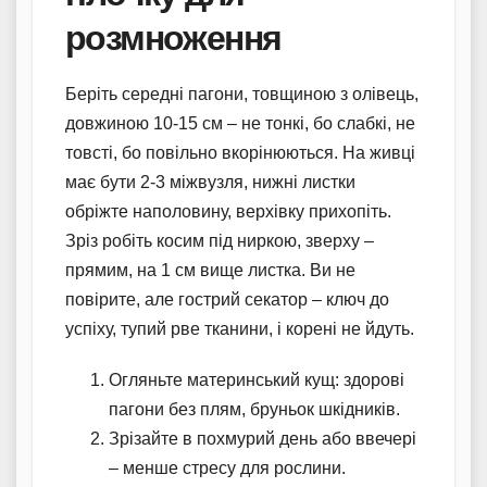
розмноження
Беріть середні пагони, товщиною з олівець,
довжиною 10-15 см – не тонкі, бо слабкі, не
товсті, бо повільно вкорінюються. На живці
має бути 2-3 міжвузля, нижні листки
обріжте наполовину, верхівку прихопіть.
Зріз робіть косим під ниркою, зверху –
прямим, на 1 см вище листка. Ви не
повірите, але гострий секатор – ключ до
успіху, тупий рве тканини, і корені не йдуть.
Огляньте материнський кущ: здорові
пагони без плям, бруньок шкідників.
Зрізайте в похмурий день або ввечері
– менше стресу для рослини.