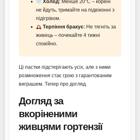
Холод:
Менше 20°C – корені
не йдуть, тримайте на підвіконні з
підігрівом.
Терпіння бракує:
Не тягніть за
живець – почекайте 4 тижні
спокійно.
Ці пастки підстерігають усіх, але з ними
розмноження стає грою з гарантованим
виграшем. Тепер про догляд.
Догляд за
вкоріненими
живцями гортензії