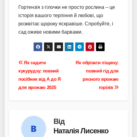
Гортензія з гілочки не просто рослина – це
історія вашого терпіння й любові, що
розквітає щороку яскравіше. Спробуйте, і
сад оживе новими барвами.
Навігація
Як садити
Як обрізати ліщину:
кукурудзу: повний
повний гід для
записів
посібник від А до Я
рясного врожаю
для врожаю 2025
горіхів
Від
Наталія Лисенко