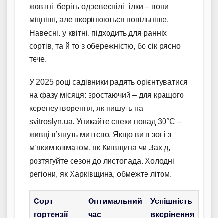
жовтні, беріть одревеснілі гілки – вони
міцніші, але вкорінюються повільніше.
Навесні, у квітні, підходить для ранніх
сортів, та й то з обережністю, бо сік рясно
тече.
У 2025 році садівники радять орієнтуватися
на фазу місяця: зростаючий – для кращого
коренеутворення, як пишуть на
svitroslyn.ua. Уникайте спеки понад 30°C –
живці в’януть миттєво. Якщо ви в зоні з
м’яким кліматом, як Київщина чи Захід,
розтягуйте сезон до листопада. Холодні
регіони, як Харківщина, обмежте літом.
Сорт
Оптимальний
Успішність
гортензії
час
вкорінення