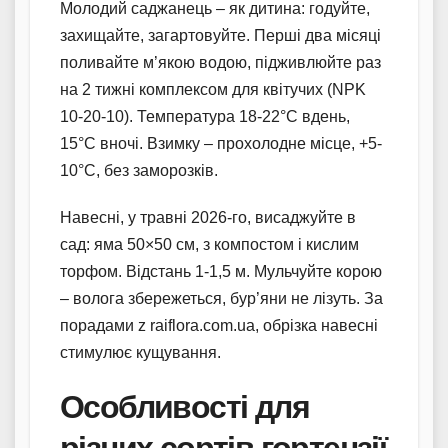
Молодий саджанець – як дитина: годуйте,
захищайте, загартовуйте. Перші два місяці
поливайте м’якою водою, підживлюйте раз
на 2 тижні комплексом для квітучих (NPK
10-20-10). Температура 18-22°C вдень,
15°C вночі. Взимку – прохолодне місце, +5-
10°C, без заморозків.
Навесні, у травні 2026-го, висаджуйте в
сад: яма 50×50 см, з компостом і кислим
торфом. Відстань 1-1,5 м. Мульчуйте корою
– волога збережеться, бур’яни не лізуть. За
порадами z raiflora.com.ua, обрізка навесні
стимулює кущування.
Особливості для
різних сортів гортензії