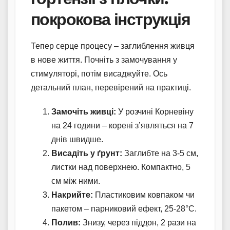
покрокова інструкція
Тепер серце процесу – заглиблення живця
в нове життя. Почніть з замочування у
стимуляторі, потім висаджуйте. Ось
детальний план, перевірений на практиці.
Замочіть живці:
У розчині Корневіну
на 24 години – корені з’являться на 7
днів швидше.
Висадіть у ґрунт:
Заглибте на 3-5 см,
листки над поверхнею. Компактно, 5
см між ними.
Накрийте:
Пластиковим ковпаком чи
пакетом – парниковий ефект, 25-28°C.
Полив:
Знизу, через піддон, 2 рази на