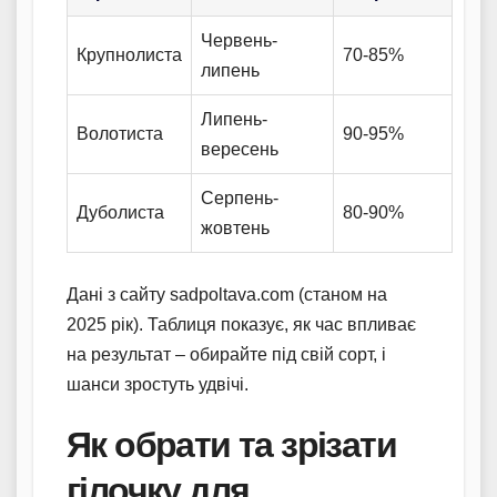
Червень-
Крупнолиста
70-85%
липень
Липень-
Волотиста
90-95%
вересень
Серпень-
Дуболиста
80-90%
жовтень
Дані з сайту sadpoltava.com (станом на
2025 рік). Таблиця показує, як час впливає
на результат – обирайте під свій сорт, і
шанси зростуть удвічі.
Як обрати та зрізати
гілочку для