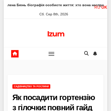
Skip
 біографія особисте життя: хто вона насправді
Елена Фі
RU
UK
to
Сб. Сер 8th, 2026
content
Izum
САДІВНИЦТВО ТА РОСЛИНИ
Як посадити гортензію
з гілочки: повний гайд