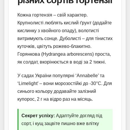
Кожна гортензія – свій характер.
Крупнолисті люблять кислий ґрунт (додайте
кислинку з хвойного опаду), волотисті
витримують сонце. Дуболисті – для тінистих
куточків, цвітуть рожево-блакитно.
Горянкова (Hydrangea arborescens) проста,
як солдат, вкорінюється в воді за 2 тижні.
У садах України популярні ‘Annabelle’ та
‘Limelight’ – вони морозостійкі до -30°C. Для
синього кольору додавайте залізний
купорос, 2 г на відро раз на місяць.
Секрет успіху:
Адаптуйте догляд під
сорт, і кущ зацвіте пишно вже влітку