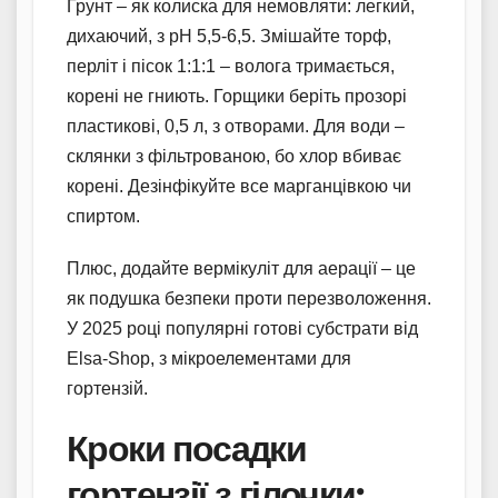
Грунт – як колиска для немовляти: легкий,
дихаючий, з pH 5,5-6,5. Змішайте торф,
перліт і пісок 1:1:1 – волога тримається,
корені не гниють. Горщики беріть прозорі
пластикові, 0,5 л, з отворами. Для води –
склянки з фільтрованою, бо хлор вбиває
корені. Дезінфікуйте все марганцівкою чи
спиртом.
Плюс, додайте вермікуліт для аерації – це
як подушка безпеки проти перезволоження.
У 2025 році популярні готові субстрати від
Elsa-Shop, з мікроелементами для
гортензій.
Кроки посадки
гортензії з гілочки: