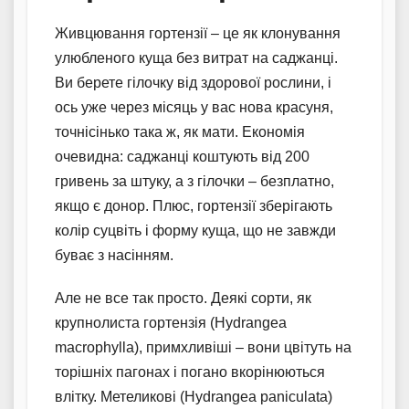
Живцювання гортензії – це як клонування
улюбленого куща без витрат на саджанці.
Ви берете гілочку від здорової рослини, і
ось уже через місяць у вас нова красуня,
точнісінько така ж, як мати. Економія
очевидна: саджанці коштують від 200
гривень за штуку, а з гілочки – безплатно,
якщо є донор. Плюс, гортензії зберігають
колір суцвіть і форму куща, що не завжди
буває з насінням.
Але не все так просто. Деякі сорти, як
крупнолиста гортензія (Hydrangea
macrophylla), примхливіші – вони цвітуть на
торішніх пагонах і погано вкорінюються
влітку. Метеликові (Hydrangea paniculata)