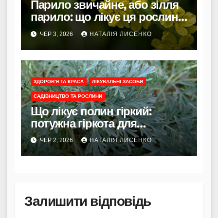
Парило звичайне, або зілля
парило: що лікує ця рослина
та як її правильно
ЧЕР 3, 2026
НАТАЛІЯ ЛИСЕНКО
використовувати
ЗДОРОВ'Я ТА КРАСА
ЛІКУВАЛЬНІ ЗАСОБИ
САДІВНИЦТВО ТА РОСЛИНИ
Що лікує полин гіркий:
потужна гіркота для
травлення, очищення
ЧЕР 2, 2026
НАТАЛІЯ ЛИСЕНКО
організму та відновлення
сил
Залишити відповідь