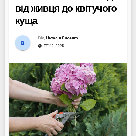
від живця до квітучого
куща
Від
Наталія Лисенко
ГРУ 2, 2025