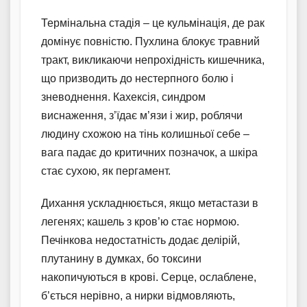
Термінальна стадія – це кульмінація, де рак
домінує повністю. Пухлина блокує травний
тракт, викликаючи непрохідність кишечника,
що призводить до нестерпного болю і
зневоднення. Кахексія, синдром
виснаження, з’їдає м’язи і жир, роблячи
людину схожою на тінь колишньої себе –
вага падає до критичних позначок, а шкіра
стає сухою, як пергамент.
Дихання ускладнюється, якщо метастази в
легенях; кашель з кров’ю стає нормою.
Печінкова недостатність додає делірій,
плутанину в думках, бо токсини
накопичуються в крові. Серце, ослаблене,
б’ється нерівно, а нирки відмовляють,