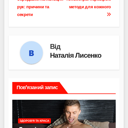
записів
рук: причини та
методи для кожного
секрети
Від
Наталія Лисенко
Пов’язаний запис
ЗДОРОВ'Я ТА КРАСА