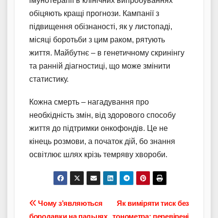
імунотерапії в клінічних випробуваннях
обіцяють кращі прогнози. Кампанії з
підвищення обізнаності, як у листопаді,
місяці боротьби з цим раком, рятують
життя. Майбутнє – в генетичному скринінгу
та ранній діагностиці, що може змінити
статистику.
Кожна смерть – нагадування про
необхідність змін, від здорового способу
життя до підтримки онкофондів. Це не
кінець розмови, а початок дій, бо знання
освітлює шлях крізь темряву хвороби.
Навігація
Чому з’являються
Як виміряти тиск без
бородавки на пальцях
тонометра: перевірені