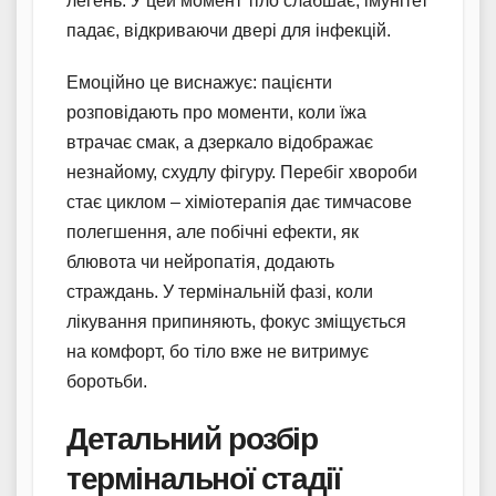
легень. У цей момент тіло слабшає, імунітет
падає, відкриваючи двері для інфекцій.
Емоційно це виснажує: пацієнти
розповідають про моменти, коли їжа
втрачає смак, а дзеркало відображає
незнайому, схудлу фігуру. Перебіг хвороби
стає циклом – хіміотерапія дає тимчасове
полегшення, але побічні ефекти, як
блювота чи нейропатія, додають
страждань. У термінальній фазі, коли
лікування припиняють, фокус зміщується
на комфорт, бо тіло вже не витримує
боротьби.
Детальний розбір
термінальної стадії