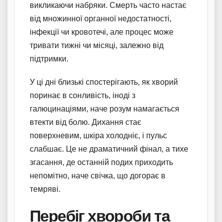
викликаючи набряки. Смерть часто настає
від множинної органної недостатності,
інфекції чи кровотечі, але процес може
тривати тижні чи місяці, залежно від
підтримки.
У ці дні близькі спостерігають, як хворий
поринає в сонливість, іноді з
галюцинаціями, наче розум намагається
втекти від болю. Дихання стає
поверхневим, шкіра холодніє, і пульс
слабшає. Це не драматичний фінал, а тихе
згасання, де останній подих приходить
непомітно, наче свічка, що догорає в
темряві.
Перебіг хвороби та