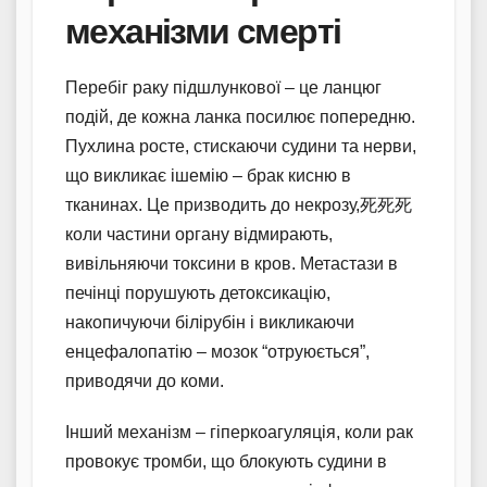
механізми смерті
Перебіг раку підшлункової – це ланцюг
подій, де кожна ланка посилює попередню.
Пухлина росте, стискаючи судини та нерви,
що викликає ішемію – брак кисню в
тканинах. Це призводить до некрозу,死死死
коли частини органу відмирають,
вивільняючи токсини в кров. Метастази в
печінці порушують детоксикацію,
накопичуючи білірубін і викликаючи
енцефалопатію – мозок “отруюється”,
приводячи до коми.
Інший механізм – гіперкоагуляція, коли рак
провокує тромби, що блокують судини в