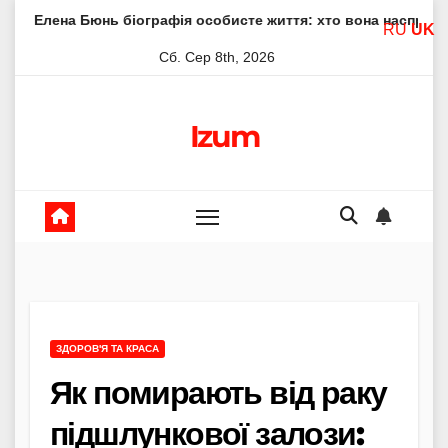
Skip
нь біографія особисте життя: хто вона насправді
Елена
RU
UK
to
Сб. Сер 8th, 2026
content
Izum
ЗДОРОВ'Я ТА КРАСА
Як помирають від раку
підшлункової залози: