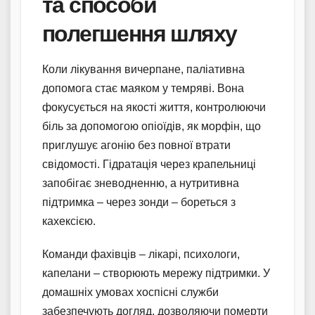
та способи
полегшення шляху
Коли лікування вичерпане, паліативна
допомога стає маяком у темряві. Вона
фокусується на якості життя, контролюючи
біль за допомогою опіоїдів, як морфін, що
приглушує агонію без повної втрати
свідомості. Гідратація через крапельниці
запобігає зневодненню, а нутритивна
підтримка – через зонди – бореться з
кахексією.
Команди фахівців – лікарі, психологи,
капелани – створюють мережу підтримки. У
домашніх умовах хоспісні служби
забезпечують догляд, дозволяючи померти