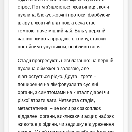
стрес. Потім з’являється жовтяниця, коли
пухлина блокує жовчні протоки, фарбуючи
шкіру в жовтий відтінок, а сеча стає
темною, наче міцний чай. Біль у верхній
частині живота іррадіює в спину, стаючи
постійним супутником, особливо вночі.
Стадії прогресують невблаганно: на першій
пухлина обмежена залозою, але
діагностується рідко. Друга і третя –
поширення на лімфовузли та сусідні
органи, з симптомами на кшталт діареї чи
різкої втрати ваги. Четверта стадія,
метастатична, – це коли рак захоплює
віддалені органи, викликаючи асцит, набряк
живота від рідини, чи задишку від ураження