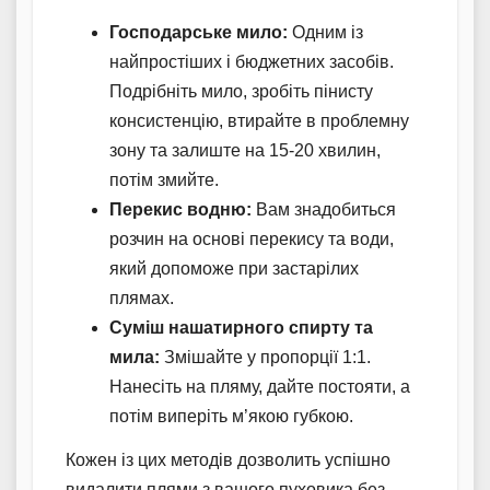
Господарське мило:
Одним із
найпростіших і бюджетних засобів.
Подрібніть мило, зробіть пінисту
консистенцію, втирайте в проблемну
зону та залиште на 15-20 хвилин,
потім змийте.
Перекис водню:
Вам знадобиться
розчин на основі перекису та води,
який допоможе при застарілих
плямах.
Суміш нашатирного спирту та
мила:
Змішайте у пропорції 1:1.
Нанесіть на пляму, дайте постояти, а
потім виперіть м’якою губкою.
Кожен із цих методів дозволить успішно
видалити плями з вашого пуховика без