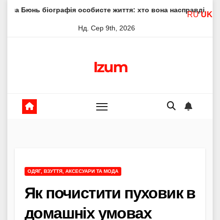
Skip
ографія особисте життя: хто вона насправді
Елена Філо
RU
UK
to
Нд. Сер 9th, 2026
content
Izum
ОДЯГ, ВЗУТТЯ, АКСЕСУАРИ ТА МОДА
Як почистити пуховик в
домашніх умовах