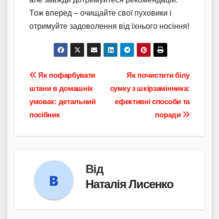
Тож вперед – очищайте свої пуховики і
отримуйте задоволення від їхнього носіння!
Навігація
Як пофарбувати
Як почистити білу
штани в домашніх
сумку з шкірзамінника:
записів
умовах: детальний
ефективні способи та
посібник
поради
Від
Наталія Лисенко