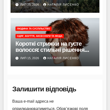
трекінгові штани?
ЛИП 25, 2026
НАТАЛІЯ ЛИСЕНКО
ЛЮДИНА ТА СУСПІЛЬСТВО
ОДЯГ, ВЗУТТЯ, АКСЕСУАРИ ТА МОДА
Короткі стрижки на густе
волосся: стильні рішення
для легкості та об’єму
ЛИП 15, 2026
НАТАЛІЯ ЛИСЕНКО
Залишити відповідь
Ваша e-mail адреса не
оприлюднюватиметься.
Обов’язкові поля