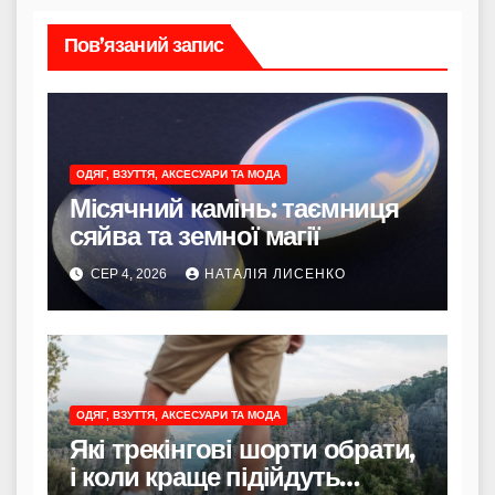
Пов’язаний запис
ОДЯГ, ВЗУТТЯ, АКСЕСУАРИ ТА МОДА
Місячний камінь: таємниця
сяйва та земної магії
СЕР 4, 2026
НАТАЛІЯ ЛИСЕНКО
ОДЯГ, ВЗУТТЯ, АКСЕСУАРИ ТА МОДА
Які трекінгові шорти обрати,
і коли краще підійдуть