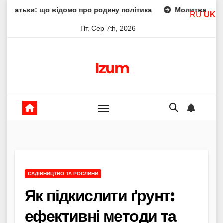
Skip
 відомо про родину політика
Молитва пресвятої богород
RU
UK
to
Пт. Сер 7th, 2026
content
Izum
САДІВНИЦТВО ТА РОСЛИНИ
Як підкислити ґрунт:
ефективні методи та