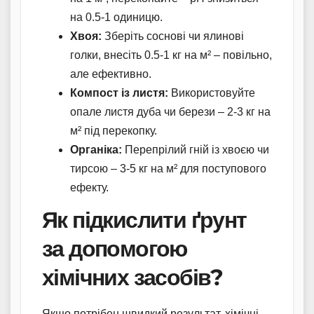
на 0.5-1 одиницю.
Хвоя:
Зберіть соснові чи ялинові
голки, внесіть 0.5-1 кг на м² – повільно,
але ефективно.
Компост із листя:
Використовуйте
опале листя дуба чи берези – 2-3 кг на
м² під перекопку.
Органіка:
Перепрілий гній із хвоєю чи
тирсою – 3-5 кг на м² для поступового
ефекту.
Як підкислити ґрунт
за допомогою
хімічних засобів?
Якщо потрібен швидкий результат, хімічні