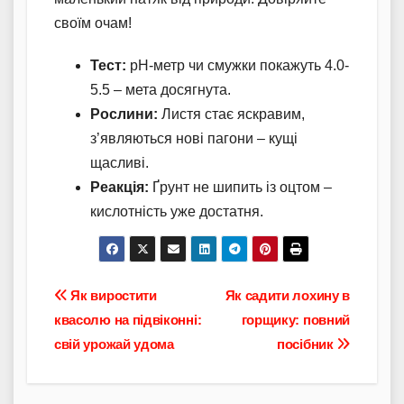
своїм очам!
Тест:
pH-метр чи смужки покажуть 4.0-
5.5 – мета досягнута.
Рослини:
Листя стає яскравим,
з’являються нові пагони – кущі
щасливі.
Реакція:
Ґрунт не шипить із оцтом –
кислотність уже достатня.
Навігація
Як виростити
Як садити лохину в
квасолю на підвіконні:
горщику: повний
записів
свій урожай удома
посібник