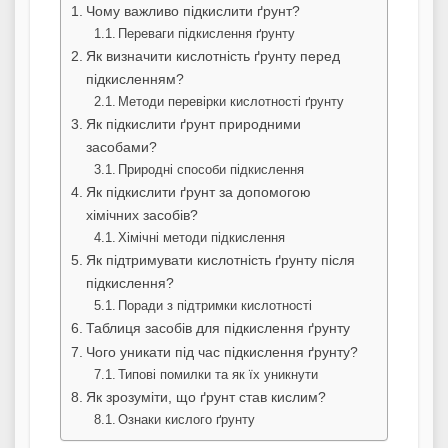
Чому важливо підкислити ґрунт?
Переваги підкислення ґрунту
Як визначити кислотність ґрунту перед
підкисленням?
Методи перевірки кислотності ґрунту
Як підкислити ґрунт природними
засобами?
Природні способи підкислення
Як підкислити ґрунт за допомогою
хімічних засобів?
Хімічні методи підкислення
Як підтримувати кислотність ґрунту після
підкислення?
Поради з підтримки кислотності
Таблиця засобів для підкислення ґрунту
Чого уникати під час підкислення ґрунту?
Типові помилки та як їх уникнути
Як зрозуміти, що ґрунт став кислим?
Ознаки кислого ґрунту