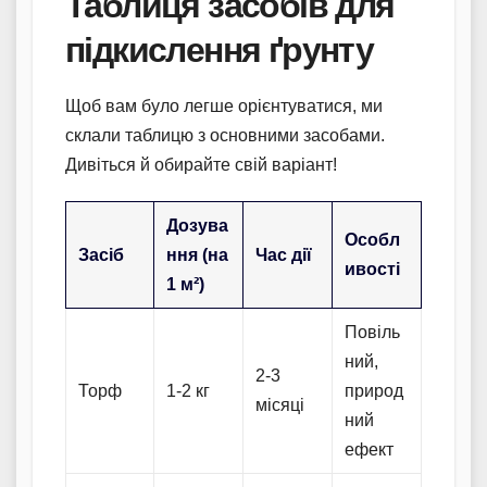
Таблиця засобів для
підкислення ґрунту
Щоб вам було легше орієнтуватися, ми
склали таблицю з основними засобами.
Дивіться й обирайте свій варіант!
Дозува
Особл
Засіб
ння (на
Час дії
ивості
1 м²)
Повіль
ний,
2-3
Торф
1-2 кг
природ
місяці
ний
ефект