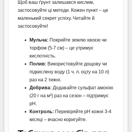
Щоб ваш ґрунт залишався кислим,
застосовуйте ці методи. Кожен пункт – це
маленький секрет успіху. Читайте й
застосовуйте!
Мульча:
Покрийте землю хвоєю чи
торфом (5-7 см) – це утримує
кислотність.
Полив:
Використовуйте дощову чи
підкислену воду (1 ч. л. оцту на 10 л)
раз на 2 тижні.
Добрива:
Додавайте сульфат амонію
(20 г на м²) раз на сезон – підтримує
pH.
Контроль:
Перевіряйте pH кожні 3-4
місяці – вчасно коригуйте.