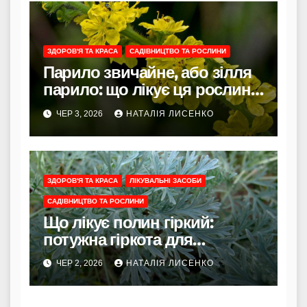
ЗДОРОВ'Я ТА КРАСА
САДІВНИЦТВО ТА РОСЛИНИ
Парило звичайне, або зілля
парило: що лікує ця рослина
та як її правильно
ЧЕР 3, 2026
НАТАЛІЯ ЛИСЕНКО
використовувати
ЗДОРОВ'Я ТА КРАСА
ЛІКУВАЛЬНІ ЗАСОБИ
САДІВНИЦТВО ТА РОСЛИНИ
Що лікує полин гіркий:
потужна гіркота для
травлення, очищення
ЧЕР 2, 2026
НАТАЛІЯ ЛИСЕНКО
організму та відновлення
сил