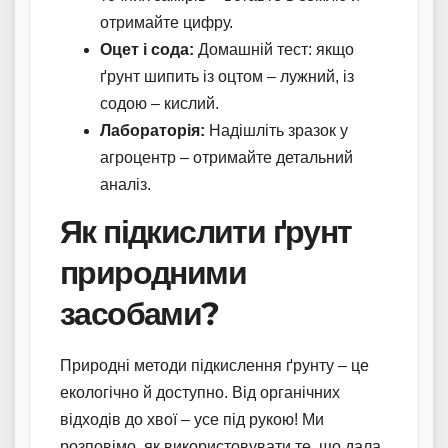
отримайте цифру.
Оцет і сода:
Домашній тест: якщо
ґрунт шипить із оцтом – лужний, із
содою – кислий.
Лабораторія:
Надішліть зразок у
агроцентр – отримайте детальний
аналіз.
Як підкислити ґрунт
природними
засобами?
Природні методи підкислення ґрунту – це
екологічно й доступно. Від органічних
відходів до хвої – усе під рукою! Ми
розповімо, як використовувати те, що дала