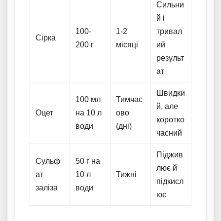
Сильни
й і
100-
1-2
тривал
Сірка
200 г
місяці
ий
результ
ат
Швидки
100 мл
Тимчас
й, але
Оцет
на 10 л
ово
коротко
води
(дні)
часний
Піджив
Сульф
50 г на
лює й
ат
10 л
Тижні
підкисл
заліза
води
ює