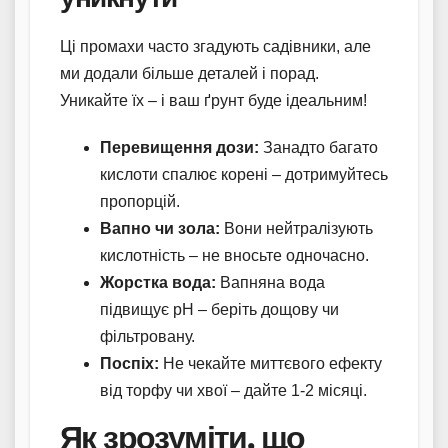
Ці промахи часто згадують садівники, але
ми додали більше деталей і порад.
Уникайте їх – і ваш ґрунт буде ідеальним!
Перевищення дози:
Занадто багато
кислоти спалює корені – дотримуйтесь
пропорцій.
Вапно чи зола:
Вони нейтралізують
кислотність – не вносьте одночасно.
Жорстка вода:
Вапняна вода
підвищує pH – беріть дощову чи
фільтровану.
Поспіх:
Не чекайте миттєвого ефекту
від торфу чи хвої – дайте 1-2 місяці.
Як зрозуміти, що