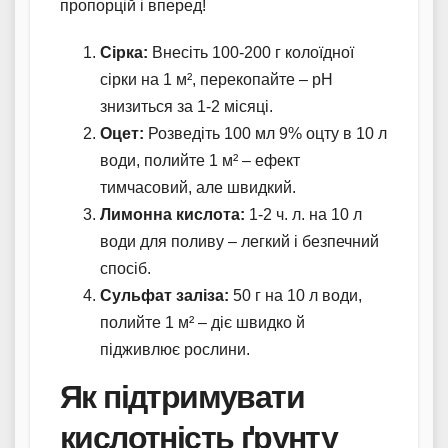
пропорцій і вперед!
Сірка:
Внесіть 100-200 г колоїдної
сірки на 1 м², перекопайте – pH
знизиться за 1-2 місяці.
Оцет:
Розведіть 100 мл 9% оцту в 10 л
води, полийте 1 м² – ефект
тимчасовий, але швидкий.
Лимонна кислота:
1-2 ч. л. на 10 л
води для поливу – легкий і безпечний
спосіб.
Сульфат заліза:
50 г на 10 л води,
полийте 1 м² – діє швидко й
підживлює рослини.
Як підтримувати
кислотність ґрунту