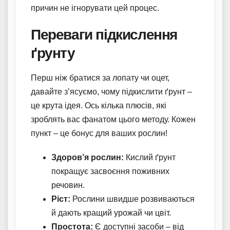
причин не ігнорувати цей процес.
Переваги підкислення
ґрунту
Перш ніж братися за лопату чи оцет,
давайте з’ясуємо, чому підкислити ґрунт –
це крута ідея. Ось кілька плюсів, які
зроблять вас фанатом цього методу. Кожен
пункт – це бонус для ваших рослин!
Здоров’я рослин:
Кислий ґрунт
покращує засвоєння поживних
речовин.
Ріст:
Рослини швидше розвиваються
й дають кращий урожай чи цвіт.
Простота:
Є доступні засоби – від