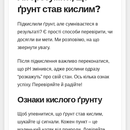
ґрунт став кислим?
Підкислили ґрунт, але сумніваєтеся в
результаті? Є прості способи перевірити, чи
досягли ви мети. Ми розповімо, на що
звернути увагу.
Після підкислення важливо переконатися,
що pH змінився, адже рослини одразу
“розкажуть” про свій стан. Ось кілька ознак
успіху. Перевіряйте й радійте!
Ознаки кислого ґрунту
Щоб упевнитися, що ґрунт став кислим,
шукайте ці сигнали. Кожен пункт – це
маленький натяк від природи. Довіряйте