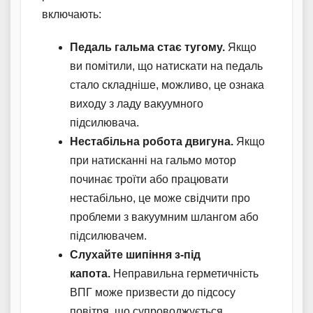
включають:
Педаль гальма стає тугому.
Якщо
ви помітили, що натискати на педаль
стало складніше, можливо, це ознака
виходу з ладу вакуумного
підсилювача.
Нестабільна робота двигуна.
Якщо
при натисканні на гальмо мотор
починає троїти або працювати
нестабільно, це може свідчити про
проблеми з вакуумним шлангом або
підсилювачем.
Слухайте шипіння з-під
капота.
Неправильна герметичність
ВПГ може призвести до підсосу
повітря, що супроводжується