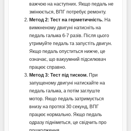
важчою на наступних. Якщо педаль не
змінюється, ВПГ потребує ремонту.
Метод 2: Тест на герметичність.
На
вимкненому двигуні натисніть на
педаль гальма 6-7 разів. Після цього
утримуйте педаль та запустіть двигун.
Якщо педаль опуститься нижче, це
означає, що вакуумний підсилювач
працює справно.
Метод 3: Тест під тиском.
При
запущеному двигуні натискайте на
педаль гальма, а потім заглуште
мотор. Якщо педаль затримується
внизу на протязі 30 секунд, ВПГ
працює нормально. Якщо педаль
одразу підніметься, це свідчить про
пошкодження.