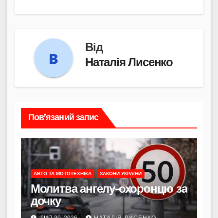
Від
Наталія Лисенко
Пов’язаний запис
АВТО ТА МОТОТЕХНІКА
ЗАКОНИ УКРАЇНИ
Молитва ангелу-охоронцю за
дочку
ЛИП 30, 2026
НАТАЛІЯ ЛИСЕНКО