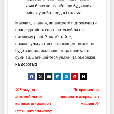
хоча б раз на рік або при будь-яких
змінах у роботі педалі гальма.
Маючи ці знання, ви зможете підтримувати
працездатність свого автомобіля на
високому рівні. Запам’ятайте,
проконсультуватися з фахівцем ніколи не
буде зайвим, особливо якщо виникають
сумніви. Залишайтеся уважні та обережні
на дорогах!
Навігація
Чому на
Як правильно
автомобільних
виставити дзеркала в
записів
колесах стирається
машині
гума: причини зносу