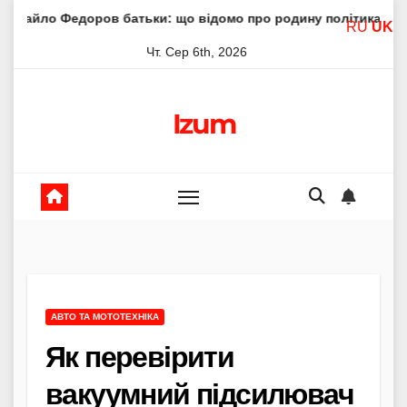
Skip
ров батьки: що відомо про родину політика
Молитва пр
RU
UK
to
Чт. Сер 6th, 2026
content
Izum
АВТО ТА МОТОТЕХНІКА
Як перевірити
вакуумний підсилювач