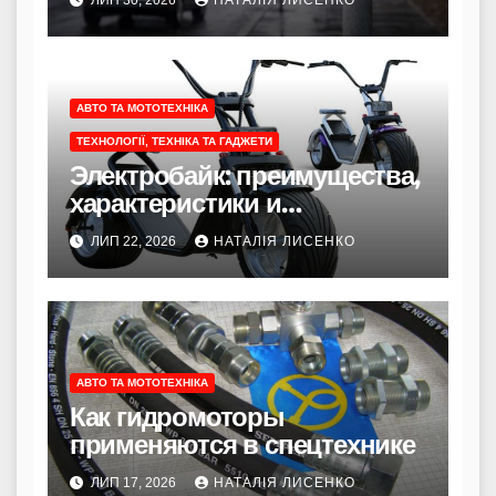
АВТО ТА МОТОТЕХНІКА
ТЕХНОЛОГІЇ, ТЕХНІКА ТА ГАДЖЕТИ
Электробайк: преимущества,
характеристики и
особенности эксплуатации
ЛИП 22, 2026
НАТАЛІЯ ЛИСЕНКО
АВТО ТА МОТОТЕХНІКА
Как гидромоторы
применяются в спецтехнике
ЛИП 17, 2026
НАТАЛІЯ ЛИСЕНКО